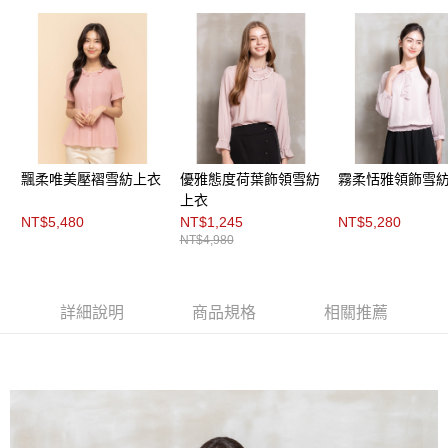
３．未成年的使用者請事先徵得法定代理人或監護人之同意方可使用
「AFTEE先享後付」，若未經同意申辦者引起之損失，本公司不負相關責
任。
４．使用「AFTEE先享後付」時，將依據個別帳號之用戶狀況，依本公司即
時審查核予不同之上限額度；若仍有額度不足之情形，本公司將視審查結果
請求用戶進行身份認證。
５．嚴禁一人註冊多個帳號或使用他人資訊註冊。若發現惡意使用之情形，
恩沛科技股份有限公司將有權停止該用戶之使用額度並採取法律行動。
飄柔唯美壓褶雪紡上衣
優雅態度荷葉飾領雪紡
霧柔恬雅領飾雪
上衣
NT$5,480
NT$1,245
NT$5,280
NT$4,980
詳細說明
商品規格
相關推薦