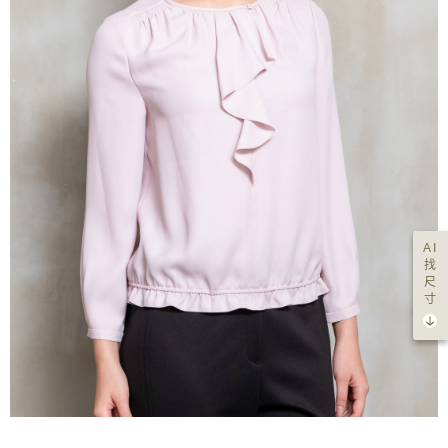
AI
找
尺
寸