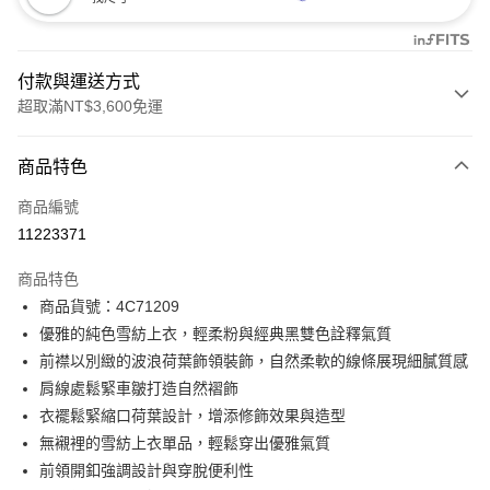
付款與運送方式
超取滿NT$3,600免運
付款方式
商品特色
信用卡一次付款
商品編號
信用卡分期付款
11223371
3 期 0 利率 每期
NT$1,056
21家銀行
商品特色
合作金庫商業銀行
第一商業銀行
LINE Pay
商品貨號：4C71209
華南商業銀行
彰化商業銀行
優雅的純色雪紡上衣，輕柔粉與經典黑雙色詮釋氣質
Apple Pay
上海商業儲蓄銀行
台北富邦商業銀行
國泰世華商業銀行
兆豐國際商業銀行
前襟以別緻的波浪荷葉飾領裝飾，自然柔軟的線條展現細膩質感
街口支付
臺灣中小企業銀行
台中商業銀行
肩線處鬆緊車皺打造自然褶飾
匯豐（台灣）商業銀行
華泰商業銀行
衣襬鬆緊縮口荷葉設計，增添修飾效果與造型
AFTEE先享後付
聯邦商業銀行
遠東國際商業銀行
無襯裡的雪紡上衣單品，輕鬆穿出優雅氣質
相關說明
元大商業銀行
永豐商業銀行
【關於「AFTEE先享後付」】
前領開釦強調設計與穿脫便利性
玉山商業銀行
星展（台灣）商業銀行
ATM付款
AFTEE先享後付是「在收到商品之後才付款」的支付方式。 讓您購物簡單