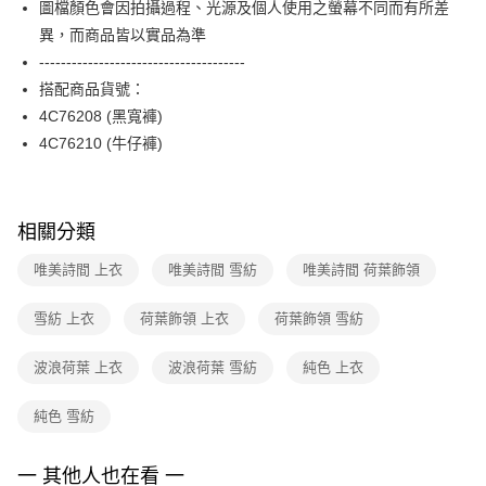
圖檔顏色會因拍攝過程、光源及個人使用之螢幕不同而有所差
台新國際商業銀行
中國信託商業銀行
便利好安心！
台灣樂天信用卡公司
異，而商品皆以實品為準
１．簡單：不需註冊會員、不需綁卡、不需儲值。
運送方式
２．便利：只要手機號碼，簡訊認證，即可結帳。
--------------------------------------
３．安心：先確認商品／服務後，再付款。
付款後全家FamilyMart取貨
搭配商品貨號：
每筆NT$90，滿NT$3,600(含以上)免運費
4C76208 (黑寬褲)
【「AFTEE先享後付」結帳流程】
１．於結帳方式選擇「AFTEE先享後付」後，將跳轉至「AFTEE先享後付」
4C76210 (牛仔褲)
付款後7-11取貨
結帳頁面，進行簡訊認證並確認金額後，即可完成結帳。
２．訂單成立數日內，您將收到繳費通知簡訊。
每筆NT$90，滿NT$3,600(含以上)免運費
３．收到繳費通知簡訊後14天內，點擊此簡訊中的連結，可透過四大超商／
ATM／網路銀行／等多元方式進行付款，方視為交易完成。
黑貓宅配
相關分類
※ 請注意：結帳手續完成當下不需立刻繳費，但若您需要取消訂單，請聯絡
每筆NT$90，滿NT$3,600(含以上)免運費
購買商品的店家。未經商家同意取消之訂單仍視為有效，需透過AFTEE先享
唯美詩間 上衣
唯美詩間 雪紡
唯美詩間 荷葉飾領
後付繳納相關費用。
離島宅配 (蘭嶼恕不配送)
※ 交易是否成功請以「AFTEE先享後付 」之結帳頁面顯示為準，若有關於
是否繳費成功／繳費後需取消欲退款等相關疑問，請聯繫「AFTEE先享後付
雪紡 上衣
荷葉飾領 上衣
荷葉飾領 雪紡
每筆NT$200，滿NT$8,000(含以上)免運費
客戶支援中心」
https://netprotections.freshdesk.com/support/home
付款後門市自取
波浪荷葉 上衣
波浪荷葉 雪紡
純色 上衣
【注意事項】
１．透過由恩沛科技股份有限公司提供之「AFTEE先享後付」服務完成之交
免運費
易，需依本服務之必要範圍內提供個人資料，並將交易相關給付款項請求債
純色 雪紡
權轉讓予恩沛科技股份有限公司。
２．關於個人資料處理事宜，請瀏覽以下網址：
https://aftee.tw/terms/#terms3
一 其他人也在看 一