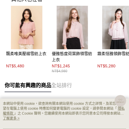
飄柔唯美壓褶雪紡上衣
優雅態度荷葉飾領雪紡
霧柔恬雅領飾雪
上衣
NT$5,480
NT$1,245
NT$5,280
NT$4,980
你可能有興趣的商品
全站排行
本網站中使用 cookie，欲查詢有關本網站使用 cookie 方式之詳情，及若您不希
熱門標籤
望在電腦上使用 cookie 時應如何變更電腦的 cookie 設定，請參閱本網站「
隱私
權條款
」之 Cookie 聲明。您繼續使用本網站即表示您同意本公司得按本網站使
用條款之 Cookie 聲明使用 cookie。
了解更多 >