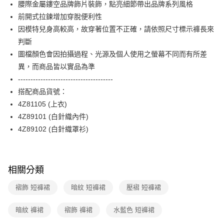
【關於「AFTEE先享後付」】
腰際金屬鏤空品牌飾片裝飾，點亮細節帶出品牌系列風格
玉山商業銀行
星展（台灣）商業銀行
ATM付款
AFTEE先享後付是「在收到商品之後才付款」的支付方式。 讓您購物簡單
前開式拉鍊增加穿脫便利性
台新國際商業銀行
中國信託商業銀行
便利好安心！
台灣樂天信用卡公司
因模特兒身高較高，故穿著位置不正確，請依照尺寸標示褲長來
１．簡單：不需註冊會員、不需綁卡、不需儲值。
運送方式
２．便利：只要手機號碼，簡訊認證，即可結帳。
判斷
３．安心：先確認商品／服務後，再付款。
付款後全家FamilyMart取貨
圖檔顏色會因拍攝過程、光源及個人使用之螢幕不同而有所差
每筆NT$90，滿NT$3,600(含以上)免運費
異，而商品皆以實品為準
【「AFTEE先享後付」結帳流程】
１．於結帳方式選擇「AFTEE先享後付」後，將跳轉至「AFTEE先享後付」
--------------------------------------
付款後7-11取貨
結帳頁面，進行簡訊認證並確認金額後，即可完成結帳。
搭配商品貨號：
２．訂單成立數日內，您將收到繳費通知簡訊。
每筆NT$90，滿NT$3,600(含以上)免運費
３．收到繳費通知簡訊後14天內，點擊此簡訊中的連結，可透過四大超商／
4Z81105 (上衣)
ATM／網路銀行／等多元方式進行付款，方視為交易完成。
黑貓宅配
4Z89101 (白針織內件)
※ 請注意：結帳手續完成當下不需立刻繳費，但若您需要取消訂單，請聯絡
4Z89102 (白針織罩衫)
每筆NT$90，滿NT$3,600(含以上)免運費
購買商品的店家。未經商家同意取消之訂單仍視為有效，需透過AFTEE先享
後付繳納相關費用。
離島宅配 (蘭嶼恕不配送)
※ 交易是否成功請以「AFTEE先享後付 」之結帳頁面顯示為準，若有關於
是否繳費成功／繳費後需取消欲退款等相關疑問，請聯繫「AFTEE先享後付
每筆NT$200，滿NT$8,000(含以上)免運費
客戶支援中心」
https://netprotections.freshdesk.com/support/home
相關分類
付款後門市自取
【注意事項】
褶飾 短褲裙
暗紋 短褲裙
壓褶 短褲裙
１．透過由恩沛科技股份有限公司提供之「AFTEE先享後付」服務完成之交
免運費
易，需依本服務之必要範圍內提供個人資料，並將交易相關給付款項請求債
暗紋 褲裙
褶飾 褲裙
水藍色 短褲裙
權轉讓予恩沛科技股份有限公司。
２．關於個人資料處理事宜，請瀏覽以下網址：