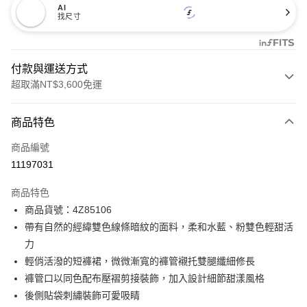
AI
找尺寸
付款與運送方式
超取滿NT$3,600免運
付款方式
商品特色
信用卡一次付款
商品編號
信用卡分期付款
11197031
3 期 0 利率 每期
NT$996
21家銀行
商品特色
合作金庫商業銀行
第一商業銀行
LINE Pay
商品貨號：4Z85106
華南商業銀行
彰化商業銀行
帶有自然的經緯雙色線條暗紋的面料，柔和水藍、粉雙色輕甜活
Apple Pay
上海商業儲蓄銀行
台北富邦商業銀行
國泰世華商業銀行
兆豐國際商業銀行
力
街口支付
臺灣中小企業銀行
台中商業銀行
輕俏活潑的短褲裙，微微漸寬的褲管襯托雙腿纖細修長
匯豐（台灣）商業銀行
華泰商業銀行
褲管口以同色配布壓褶剪接裝飾，加入設計細節甜漾風格
AFTEE先享後付
聯邦商業銀行
遠東國際商業銀行
後側貼袋刺繡裝飾可愛吸睛
相關說明
元大商業銀行
永豐商業銀行