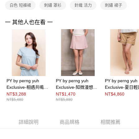
https://aftee.tw/terms/#terms3
白色 短褲裙
刺繡 罩衫
針織 活力
刺繡 裙子
３．未成年的使用者請事先徵得法定代理人或監護人之同意方可使用
「AFTEE先享後付」，若未經同意申辦者引起之損失，本公司不負相關責
任。
一 其他人也在看 一
４．使用「AFTEE先享後付」時，將依據個別帳號之用戶狀況，依本公司即
時審查核予不同之上限額度；若仍有額度不足之情形，本公司將視審查結果
請求用戶進行身份認證。
５．嚴禁一人註冊多個帳號或使用他人資訊註冊。若發現惡意使用之情形，
恩沛科技股份有限公司將有權停止該用戶之使用額度並採取法律行動。
PY by perng yuh
PY by perng yuh
PY by perng yuh
Exclusive-相遇共鳴褶
Exclusive-知微漫想切
Exclusive-夏日
飾暗紋短上衣
接褶造型短褲裙
帶飾短褲
NT$3,288
NT$1,470
NT$4,860
NT$5,480
NT$5,880
詳細說明
商品規格
相關推薦