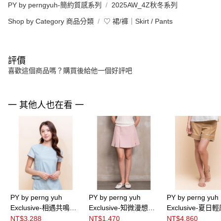
PY by perngyuh-簡約質感系列
2025AW_4Z秋冬系列
Shop by Category 商品分類
♡ 裙/褲｜Skirt / Pants
評價
喜歡這個商品嗎？購買後給他一個好評吧
一 其他人也在看 一
PY by perng yuh
PY by perng yuh
PY by perng yuh
Exclusive-相遇共鳴褶
Exclusive-知微漫想切
Exclusive-夏日
飾暗紋短上衣
接褶造型短褲裙
帶飾短褲
NT$3,288
NT$1,470
NT$4,860