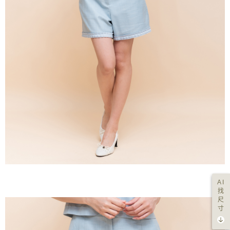
AI
找
尺
寸