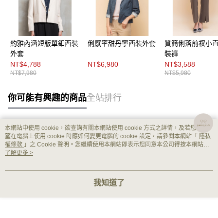
約雅內涵短版單釦西裝
俐感率甜丹寧西裝外套
質簡俐落前衩小
外套
裝褲
NT$4,788
NT$6,980
NT$3,588
NT$7,980
NT$5,980
你可能有興趣的商品
全站排行
本網站中使用 cookie，欲查詢有關本網站使用 cookie 方式之詳情，及若您不希
熱門標籤
望在電腦上使用 cookie 時應如何變更電腦的 cookie 設定，請參閱本網站「
隱私
權條款
」之 Cookie 聲明。您繼續使用本網站即表示您同意本公司得按本網站使
用條款之 Cookie 聲明使用 cookie。
了解更多 >
我知道了