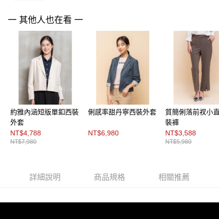
３．未成年的使用者請事先徵得法定代理人或監護人之同意方可使用
「AFTEE先享後付」，若未經同意申辦者引起之損失，本公司不負相關責
任。
一 其他人也在看 一
４．使用「AFTEE先享後付」時，將依據個別帳號之用戶狀況，依本公司即
時審查核予不同之上限額度；若仍有額度不足之情形，本公司將視審查結果
請求用戶進行身份認證。
５．嚴禁一人註冊多個帳號或使用他人資訊註冊。若發現惡意使用之情形，
恩沛科技股份有限公司將有權停止該用戶之使用額度並採取法律行動。
約雅內涵短版單釦西裝
俐感率甜丹寧西裝外套
質簡俐落前衩小
外套
裝褲
NT$4,788
NT$6,980
NT$3,588
NT$7,980
NT$5,980
詳細說明
商品規格
相關推薦