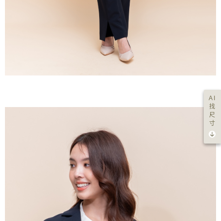
AI
找
尺
寸