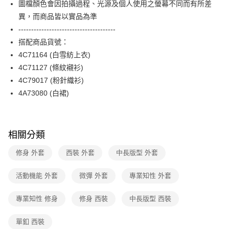
圖檔顏色會因拍攝過程、光源及個人使用之螢幕不同而有所差
台新國際商業銀行
中國信託商業銀行
便利好安心！
台灣樂天信用卡公司
異，而商品皆以實品為準
１．簡單：不需註冊會員、不需綁卡、不需儲值。
運送方式
２．便利：只要手機號碼，簡訊認證，即可結帳。
--------------------------------------
３．安心：先確認商品／服務後，再付款。
付款後全家FamilyMart取貨
搭配商品貨號：
每筆NT$90，滿NT$3,600(含以上)免運費
4C71164 (白雪紡上衣)
【「AFTEE先享後付」結帳流程】
１．於結帳方式選擇「AFTEE先享後付」後，將跳轉至「AFTEE先享後付」
4C71127 (條紋襯衫)
付款後7-11取貨
結帳頁面，進行簡訊認證並確認金額後，即可完成結帳。
4C79017 (粉針織衫)
２．訂單成立數日內，您將收到繳費通知簡訊。
每筆NT$90，滿NT$3,600(含以上)免運費
３．收到繳費通知簡訊後14天內，點擊此簡訊中的連結，可透過四大超商／
4A73080 (白裙)
ATM／網路銀行／等多元方式進行付款，方視為交易完成。
黑貓宅配
※ 請注意：結帳手續完成當下不需立刻繳費，但若您需要取消訂單，請聯絡
每筆NT$90，滿NT$3,600(含以上)免運費
購買商品的店家。未經商家同意取消之訂單仍視為有效，需透過AFTEE先享
後付繳納相關費用。
相關分類
離島宅配 (蘭嶼恕不配送)
※ 交易是否成功請以「AFTEE先享後付 」之結帳頁面顯示為準，若有關於
是否繳費成功／繳費後需取消欲退款等相關疑問，請聯繫「AFTEE先享後付
每筆NT$200，滿NT$8,000(含以上)免運費
修身 外套
西裝 外套
中長版型 外套
客戶支援中心」
https://netprotections.freshdesk.com/support/home
付款後門市自取
【注意事項】
活動機能 外套
微彈 外套
專業知性 外套
１．透過由恩沛科技股份有限公司提供之「AFTEE先享後付」服務完成之交
免運費
易，需依本服務之必要範圍內提供個人資料，並將交易相關給付款項請求債
專業知性 修身
修身 西裝
中長版型 西裝
權轉讓予恩沛科技股份有限公司。
２．關於個人資料處理事宜，請瀏覽以下網址：
https://aftee.tw/terms/#terms3
單釦 西裝