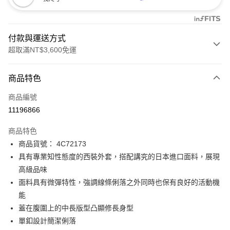
付款與運送方式
超取滿NT$3,600免運
付款方式
商品特色
信用卡一次付款
商品編號
信用卡分期付款
11196866
3 期 0 利率 每期
NT$1,596
21家銀行
商品特色
合作金庫商業銀行
第一商業銀行
LINE Pay
商品貨號： 4C72173
華南商業銀行
彰化商業銀行
具有專業知性態度的西裝外套，搭配講究的日本進口面料，展現
Apple Pay
上海商業儲蓄銀行
台北富邦商業銀行
國泰世華商業銀行
兆豐國際商業銀行
高級品味
街口支付
臺灣中小企業銀行
台中商業銀行
面料具有微彈特性，強調線條俐落之外同時也保有良好的活動機
匯豐（台灣）商業銀行
華泰商業銀行
能
AFTEE先享後付
聯邦商業銀行
遠東國際商業銀行
蓋在腹圍上的中長版型凸顯修長身型
相關說明
元大商業銀行
永豐商業銀行
【關於「AFTEE先享後付」】
單釦設計簡潔俐落
玉山商業銀行
星展（台灣）商業銀行
ATM付款
AFTEE先享後付是「在收到商品之後才付款」的支付方式。 讓您購物簡單