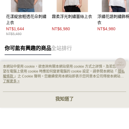
花漾綻放輕透花朵刺繡
霧柔浮光刺繡蕾絲上衣
浮繡花語刺繡飾
上衣
衣
NT$1,644
NT$6,980
NT$4,980
NT$5,480
你可能有興趣的商品
全站排行
本網站中使用 cookie，欲查詢有關本網站使用 cookie 方式之詳情，及若您不希
熱門標籤
望在電腦上使用 cookie 時應如何變更電腦的 cookie 設定，請參閱本網站「
隱私
權條款
」之 Cookie 聲明。您繼續使用本網站即表示您同意本公司得按本網站使
用條款之 Cookie 聲明使用 cookie。
了解更多 >
我知道了