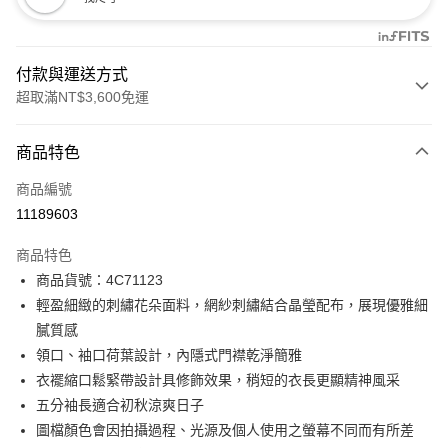
付款與運送方式
超取滿NT$3,600免運
付款方式
商品特色
信用卡一次付款
商品編號
信用卡分期付款
11189603
3 期 0 利率 每期
NT$1,396
21家銀行
商品特色
合作金庫商業銀行
第一商業銀行
LINE Pay
商品貨號：4C71123
華南商業銀行
彰化商業銀行
輕盈細緻的刺繡花朵面料，網紗刺繡結合晶瑩配布，展現優雅細
Apple Pay
上海商業儲蓄銀行
台北富邦商業銀行
國泰世華商業銀行
兆豐國際商業銀行
膩質感
街口支付
臺灣中小企業銀行
台中商業銀行
領口、袖口荷葉設計，內隱式門襟乾淨簡雅
匯豐（台灣）商業銀行
華泰商業銀行
衣襬縮口鬆緊帶設計具修飾效果，稍短的衣長更顯精神風采
AFTEE先享後付
聯邦商業銀行
遠東國際商業銀行
五分袖長適合初秋涼爽日子
相關說明
元大商業銀行
永豐商業銀行
【關於「AFTEE先享後付」】
圖檔顏色會因拍攝過程、光源及個人使用之螢幕不同而有所差
玉山商業銀行
星展（台灣）商業銀行
ATM付款
AFTEE先享後付是「在收到商品之後才付款」的支付方式。 讓您購物簡單