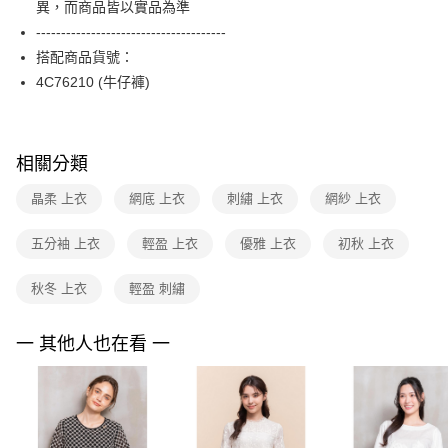
異，而商品皆以實品為準
台新國際商業銀行
中國信託商業銀行
便利好安心！
台灣樂天信用卡公司
--------------------------------------
１．簡單：不需註冊會員、不需綁卡、不需儲值。
運送方式
２．便利：只要手機號碼，簡訊認證，即可結帳。
搭配商品貨號：
３．安心：先確認商品／服務後，再付款。
付款後全家FamilyMart取貨
4C76210 (牛仔褲)
每筆NT$90，滿NT$3,600(含以上)免運費
【「AFTEE先享後付」結帳流程】
１．於結帳方式選擇「AFTEE先享後付」後，將跳轉至「AFTEE先享後付」
付款後7-11取貨
結帳頁面，進行簡訊認證並確認金額後，即可完成結帳。
相關分類
２．訂單成立數日內，您將收到繳費通知簡訊。
每筆NT$90，滿NT$3,600(含以上)免運費
３．收到繳費通知簡訊後14天內，點擊此簡訊中的連結，可透過四大超商／
ATM／網路銀行／等多元方式進行付款，方視為交易完成。
晶柔 上衣
網底 上衣
刺繡 上衣
網紗 上衣
黑貓宅配
※ 請注意：結帳手續完成當下不需立刻繳費，但若您需要取消訂單，請聯絡
每筆NT$90，滿NT$3,600(含以上)免運費
購買商品的店家。未經商家同意取消之訂單仍視為有效，需透過AFTEE先享
五分袖 上衣
輕盈 上衣
優雅 上衣
初秋 上衣
後付繳納相關費用。
離島宅配 (蘭嶼恕不配送)
※ 交易是否成功請以「AFTEE先享後付 」之結帳頁面顯示為準，若有關於
是否繳費成功／繳費後需取消欲退款等相關疑問，請聯繫「AFTEE先享後付
秋冬 上衣
輕盈 刺繡
每筆NT$200，滿NT$8,000(含以上)免運費
客戶支援中心」
https://netprotections.freshdesk.com/support/home
付款後門市自取
一 其他人也在看 一
【注意事項】
１．透過由恩沛科技股份有限公司提供之「AFTEE先享後付」服務完成之交
免運費
易，需依本服務之必要範圍內提供個人資料，並將交易相關給付款項請求債
權轉讓予恩沛科技股份有限公司。
２．關於個人資料處理事宜，請瀏覽以下網址：
https://aftee.tw/terms/#terms3