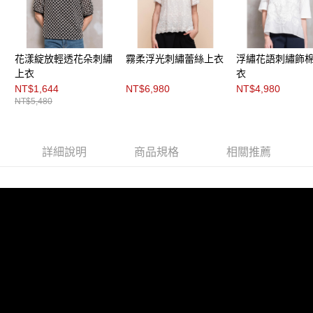
３．未成年的使用者請事先徵得法定代理人或監護人之同意方可使用
「AFTEE先享後付」，若未經同意申辦者引起之損失，本公司不負相關責
任。
４．使用「AFTEE先享後付」時，將依據個別帳號之用戶狀況，依本公司即
時審查核予不同之上限額度；若仍有額度不足之情形，本公司將視審查結果
花漾綻放輕透花朵刺繡
霧柔浮光刺繡蕾絲上衣
浮繡花語刺繡飾
請求用戶進行身份認證。
上衣
衣
５．嚴禁一人註冊多個帳號或使用他人資訊註冊。若發現惡意使用之情形，
NT$1,644
NT$6,980
NT$4,980
恩沛科技股份有限公司將有權停止該用戶之使用額度並採取法律行動。
NT$5,480
詳細說明
商品規格
相關推薦