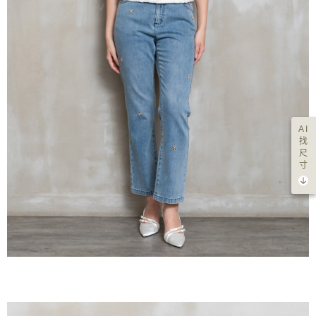
AI
找
尺
寸