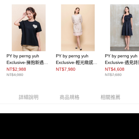
https://aftee.tw/terms/#terms3
３．未成年的使用者請事先徵得法定代理人或監護人之同意方可使用
「AFTEE先享後付」，若未經同意申辦者引起之損失，本公司不負相關責
任。
４．使用「AFTEE先享後付」時，將依據個別帳號之用戶狀況，依本公司即
時審查核予不同之上限額度；若仍有額度不足之情形，本公司將視審查結果
請求用戶進行身份認證。
５．嚴禁一人註冊多個帳號或使用他人資訊註冊。若發現惡意使用之情形，
恩沛科技股份有限公司將有權停止該用戶之使用額度並採取法律行動。
PY by perng yuh
PY by perng yuh
PY by perng yuh
Exclusive-擁抱新遇繡
Exclusive-輕光緻感褶
Exclusive-遇見
飾圓領Ｔ恤
飾花紗洋裝（附腰帶）
動襠片洋裝
NT$2,988
NT$7,980
NT$4,608
NT$4,980
NT$7,680
詳細說明
商品規格
相關推薦