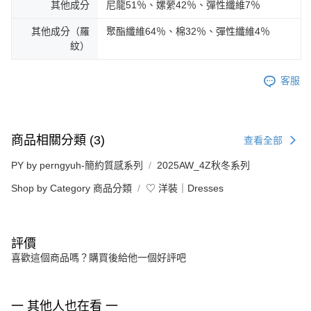
其他成分
尼龍51％、嫘縈42％、彈性纖維7％
其他成分（羅
聚酯纖維64％、棉32％、彈性纖維4％
紋）
客服
商品相關分類 (3)
查看全部
PY by perngyuh-簡約質感系列
2025AW_4Z秋冬系列
Shop by Category 商品分類
♡ 洋裝｜Dresses
評價
喜歡這個商品嗎？購買後給他一個好評吧
一 其他人也在看 一