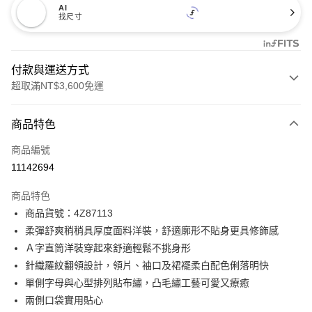
AI
找尺寸
付款與運送方式
超取滿NT$3,600免運
付款方式
商品特色
信用卡一次付款
商品編號
信用卡分期付款
11142694
3 期 0 利率 每期
NT$1,596
21家銀行
商品特色
合作金庫商業銀行
第一商業銀行
LINE Pay
商品貨號：4Z87113
華南商業銀行
彰化商業銀行
柔彈舒爽稍稍具厚度面料洋裝，舒適廓形不貼身更具修飾感
Apple Pay
上海商業儲蓄銀行
台北富邦商業銀行
國泰世華商業銀行
兆豐國際商業銀行
Ａ字直筒洋裝穿起來舒適輕鬆不挑身形
街口支付
臺灣中小企業銀行
台中商業銀行
針織羅紋翻領設計，領片、袖口及裙襬柔白配色俐落明快
匯豐（台灣）商業銀行
華泰商業銀行
單側字母與心型排列貼布繡，凸毛繡工藝可愛又療癒
AFTEE先享後付
聯邦商業銀行
遠東國際商業銀行
兩側口袋實用貼心
相關說明
元大商業銀行
永豐商業銀行