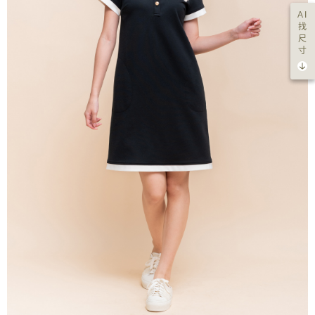
AI
找
尺
寸