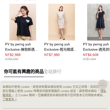
PY by perng yuh
PY by perng yuh
PY by perng yuh
Exclusive-擁抱新遇繡
Exclusive-輕光緻感褶
Exclusive-遇見
飾圓領Ｔ恤
飾花紗洋裝（附腰帶）
動襠片洋裝
NT$2,988
NT$7,980
NT$4,608
NT$4,980
NT$7,680
你可能有興趣的商品
全站排行
本網站中使用 cookie，欲查詢有關本網站使用 cookie 方式之詳情，及若您不希
熱門標籤
望在電腦上使用 cookie 時應如何變更電腦的 cookie 設定，請參閱本網站「
隱私
權條款
」之 Cookie 聲明。您繼續使用本網站即表示您同意本公司得按本網站使
用條款之 Cookie 聲明使用 cookie。
了解更多 >