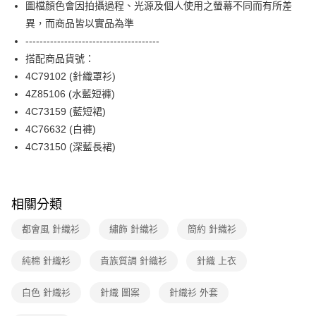
【關於「AFTEE先享後付」】
圖檔顏色會因拍攝過程、光源及個人使用之螢幕不同而有所差
玉山商業銀行
星展（台灣）商業銀行
ATM付款
AFTEE先享後付是「在收到商品之後才付款」的支付方式。 讓您購物簡單
異，而商品皆以實品為準
台新國際商業銀行
中國信託商業銀行
便利好安心！
台灣樂天信用卡公司
--------------------------------------
１．簡單：不需註冊會員、不需綁卡、不需儲值。
運送方式
２．便利：只要手機號碼，簡訊認證，即可結帳。
搭配商品貨號：
３．安心：先確認商品／服務後，再付款。
付款後全家FamilyMart取貨
4C79102 (針織罩衫)
每筆NT$90，滿NT$3,600(含以上)免運費
4Z85106 (水藍短褲)
【「AFTEE先享後付」結帳流程】
１．於結帳方式選擇「AFTEE先享後付」後，將跳轉至「AFTEE先享後付」
4C73159 (藍短裙)
付款後7-11取貨
結帳頁面，進行簡訊認證並確認金額後，即可完成結帳。
4C76632 (白褲)
２．訂單成立數日內，您將收到繳費通知簡訊。
每筆NT$90，滿NT$3,600(含以上)免運費
３．收到繳費通知簡訊後14天內，點擊此簡訊中的連結，可透過四大超商／
4C73150 (深藍長裙)
ATM／網路銀行／等多元方式進行付款，方視為交易完成。
黑貓宅配
※ 請注意：結帳手續完成當下不需立刻繳費，但若您需要取消訂單，請聯絡
每筆NT$90，滿NT$3,600(含以上)免運費
購買商品的店家。未經商家同意取消之訂單仍視為有效，需透過AFTEE先享
後付繳納相關費用。
相關分類
離島宅配 (蘭嶼恕不配送)
※ 交易是否成功請以「AFTEE先享後付 」之結帳頁面顯示為準，若有關於
是否繳費成功／繳費後需取消欲退款等相關疑問，請聯繫「AFTEE先享後付
每筆NT$200，滿NT$8,000(含以上)免運費
都會風 針織衫
繡飾 針織衫
簡約 針織衫
客戶支援中心」
https://netprotections.freshdesk.com/support/home
付款後門市自取
【注意事項】
純棉 針織衫
貴族質調 針織衫
針織 上衣
１．透過由恩沛科技股份有限公司提供之「AFTEE先享後付」服務完成之交
免運費
易，需依本服務之必要範圍內提供個人資料，並將交易相關給付款項請求債
白色 針織衫
針織 圖案
針織衫 外套
權轉讓予恩沛科技股份有限公司。
２．關於個人資料處理事宜，請瀏覽以下網址：