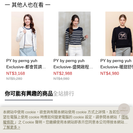
一 其他人也在看 一
PY by perng yuh
PY by perng yuh
PY by perng yuh
Exclusive-都會質調繡
Exclusive-盛開啟程織
Exclusive-暖甜
飾針織外套
紋配條針織衫
花珠飾針織衫
NT$3,168
NT$2,988
NT$4,980
NT$5,280
NT$4,980
你可能有興趣的商品
全站排行
本網站中使用 cookie，欲查詢有關本網站使用 cookie 方式之詳情，及若您不希
熱門標籤
望在電腦上使用 cookie 時應如何變更電腦的 cookie 設定，請參閱本網站「
隱私
權條款
」之 Cookie 聲明。您繼續使用本網站即表示您同意本公司得按本網站使
用條款之 Cookie 聲明使用 cookie。
了解更多 >