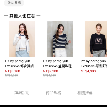
https://aftee.tw/terms/#terms3
針織 長裙
３．未成年的使用者請事先徵得法定代理人或監護人之同意方可使用
「AFTEE先享後付」，若未經同意申辦者引起之損失，本公司不負相關責
任。
一 其他人也在看 一
４．使用「AFTEE先享後付」時，將依據個別帳號之用戶狀況，依本公司即
時審查核予不同之上限額度；若仍有額度不足之情形，本公司將視審查結果
請求用戶進行身份認證。
５．嚴禁一人註冊多個帳號或使用他人資訊註冊。若發現惡意使用之情形，
恩沛科技股份有限公司將有權停止該用戶之使用額度並採取法律行動。
PY by perng yuh
PY by perng yuh
PY by perng yuh
Exclusive-都會質調繡
Exclusive-盛開啟程織
Exclusive-暖甜
飾針織外套
紋配條針織衫
花珠飾針織衫
NT$3,168
NT$2,988
NT$4,980
NT$5,280
NT$4,980
詳細說明
商品規格
相關推薦