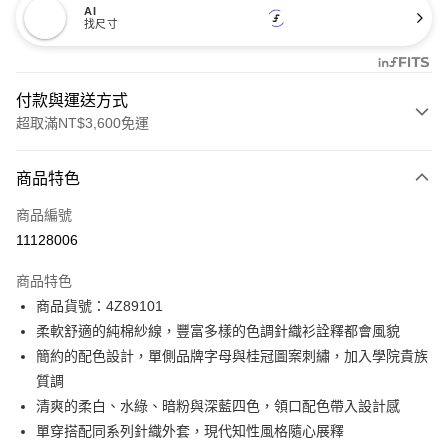
AI
找尺寸
付款與運送方式
超取滿NT$3,600免運
付款方式
商品特色
信用卡一次付款
商品編號
信用卡分期付款
11128006
3 期 0 利率 每期
NT$936
21家銀行
商品特色
合作金庫商業銀行
第一商業銀行
LINE Pay
商品貨號：4Z89101
華南商業銀行
彰化商業銀行
柔軟舒適的純棉紗線，豐富多樣的色調針織衫詮釋都會風貌
Apple Pay
上海商業儲蓄銀行
台北富邦商業銀行
國泰世華商業銀行
兆豐國際商業銀行
簡約的配色設計，單側品牌字母與桂冠圖案刺繡，加入學院貴族
街口支付
臺灣中小企業銀行
台中商業銀行
質調
匯豐（台灣）商業銀行
華泰商業銀行
清爽的柔白、水綠、暗粉與深藍四色，領口配色帶入設計感
AFTEE先享後付
聯邦商業銀行
遠東國際商業銀行
單穿搭配同系列針織外套，現代知性風格隨心展釋
相關說明
元大商業銀行
永豐商業銀行