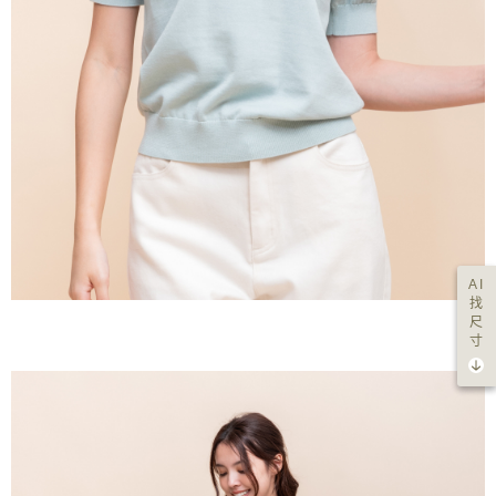
AI
找
尺
寸