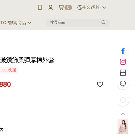
0
中文 (繁體)
TOP熱銷商品
甜漾鑽飾柔彈厚棉外套
3,600免運
880
表