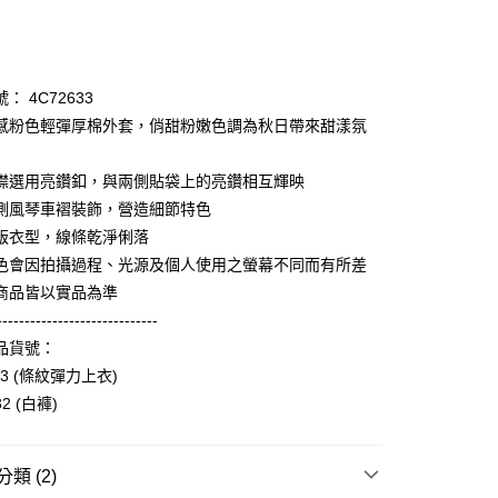
次付款
期付款
0 利率 每期
NT$1,293
21家銀行
： 4C72633
庫商業銀行
第一商業銀行
感粉色輕彈厚棉外套，俏甜粉嫩色調為秋日帶來甜漾氛
業銀行
彰化商業銀行
業儲蓄銀行
台北富邦商業銀行
襟選用亮鑽釦，與兩側貼袋上的亮鑽相互輝映
華商業銀行
兆豐國際商業銀行
側風琴車褶裝飾，營造細節特色
小企業銀行
台中商業銀行
版衣型，線條乾淨俐落
台灣）商業銀行
華泰商業銀行
享後付
業銀行
遠東國際商業銀行
色會因拍攝過程、光源及個人使用之螢幕不同而有所差
業銀行
永豐商業銀行
商品皆以實品為準
FTEE先享後付」】
業銀行
星展（台灣）商業銀行
先享後付是「在收到商品之後才付款」的支付方式。 讓您購物簡單
-----------------------------
際商業銀行
中國信託商業銀行
心！
品貨號：
天信用卡公司
：不需註冊會員、不需綁卡、不需儲值。
103 (條紋彈力上衣)
：只要手機號碼，簡訊認證，即可結帳。
：先確認商品／服務後，再付款。
32 (白褲)
amilyMart取貨
EE先享後付」結帳流程】
0，滿NT$3,600(含以上)免運費
方式選擇「AFTEE先享後付」後，將跳轉至「AFTEE先享後
類 (2)
頁面，進行簡訊認證並確認金額後，即可完成結帳。