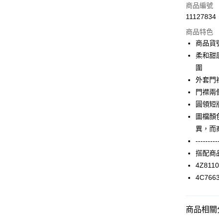
信用卡一
商品編號
11127834
信用卡分
商品特色
3 期 
商品貨號
合作金
柔和甜
LINE Pay
華南商
圍
Apple Pay
上海商
外套門
國泰世
門襟兩
街口支付
臺灣中
圓領短
匯豐（
AFTEE先
聯邦商
圖檔顏
相關說明
元大商
異，而
【關於「A
玉山商
ATM付款
AFTEE
---------
台新國
便利好安
搭配商
台灣樂
１．簡單
4Z81
２．便利
運送方式
３．安心
4C766
付款後全家F
【「AFT
每筆NT$9
１．於結帳
商品相關分
付」結帳