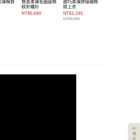
柔彈棉質
愜意柔彈毛圈感條
甜巧柔彈拼接袖條
溫柔綻放花飾直紋
紋針織衫
紋上衣
柔彈Ｔ恤
NT$5,680
NT$1,245
NT$4,980
NT$4,980
AI
找
尺