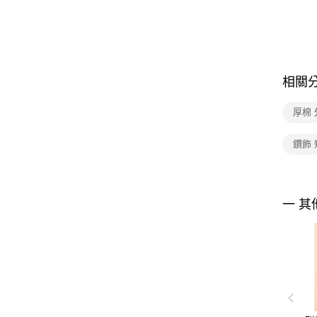
相關
厚棉 
鑽飾 
一 其