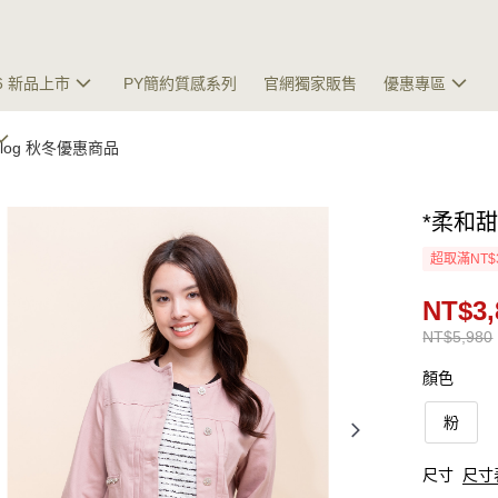
26 新品上市
PY簡約質感系列
官網獨家販售
優惠專區
talog 秋冬優惠商品
*柔和
超取滿NT$
NT$3,
NT$5,980
顏色
粉
尺寸
尺寸