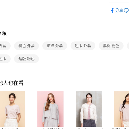
付款後7-1
２．訂單
2025 AW 
３．收到繳
每筆NT$9
分享
／ATM／
商品
※ 請注意
黑貓宅配
Shop by 
絡購買商品
先享後付
每筆NT$9
※ 交易是
分類
是否繳費成
離島宅配 
付客戶支
每筆NT$2
外套
粉色 外套
鑽飾 外套
短版 外套
厚棉 粉色
【注意事
付款後門
１．透過由
短版
短版 粉色
交易，需
免運費
求債權轉
２．關於
https://aft
他人也在看 一
３．未成
「AFTE
任。
４．使用「
即時審查
結果請求
５．嚴禁
形，恩沛
動。