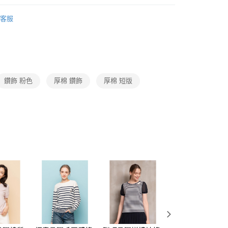
1取貨
成立數日內，您將收到繳費通知簡訊。
Collection｜4C秋冬系列
2025 AW Catalog 秋冬優惠
費通知簡訊後14天內，點擊此簡訊中的連結，可透過四大超商
0，滿NT$3,600(含以上)免運費
客服
網路銀行／等多元方式進行付款，方視為交易完成。
：結帳手續完成當下不需立刻繳費，但若您需要取消訂單，請聯
Category 商品分類
♡ 外套｜Jacket / Coat
的店家。未經商家同意取消之訂單仍視為有效，需透過AFTEE
繳納相關費用。
0，滿NT$3,600(含以上)免運費
否成功請以「AFTEE先享後付 」之結帳頁面顯示為準，若有關於
功／繳費後需取消欲退款等相關疑問，請聯繫「AFTEE先享後
(蘭嶼恕不配送)
援中心」
https://netprotections.freshdesk.com/support/home
00，滿NT$8,000(含以上)免運費
鑽飾 粉色
厚棉 鑽飾
厚棉 短版
項】
市自取
恩沛科技股份有限公司提供之「AFTEE先享後付」服務完成之
依本服務之必要範圍內提供個人資料，並將交易相關給付款項請
讓予恩沛科技股份有限公司。
個人資料處理事宜，請瀏覽以下網址：
ee.tw/terms/#terms3
年的使用者請事先徵得法定代理人或監護人之同意方可使用
E先享後付」，若未經同意申辦者引起之損失，本公司不負相關責
AFTEE先享後付」時，將依據個別帳號之用戶狀況，依本公司
核予不同之上限額度；若仍有額度不足之情形，本公司將視審查
用戶進行身份認證。
一人註冊多個帳號或使用他人資訊註冊。若發現惡意使用之情
科技股份有限公司將有權停止該用戶之使用額度並採取法律行