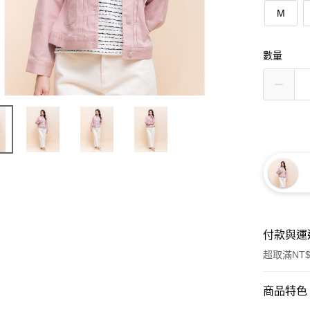
M
數量
付款與運
超取滿NT$
付款方式
商品特色