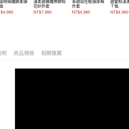
感時候繡飾柔彈
漫柔甜雅織帶飾短
率甜自在輕彈厚棉
甜愛粉漾
恤
花紗外套
外套
Ｔ恤
$4,980
NT$7,980
NT$4,980
NT$4,980
說明
商品規格
相關推薦