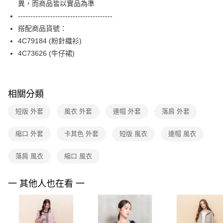
異，而商品皆以實品為準
台新國際商業銀行
中國信託商業銀行
便利好安心！
台灣樂天信用卡公司
--------------------------------------
１．簡單：不需註冊會員、不需綁卡、不需儲值。
運送方式
２．便利：只要手機號碼，簡訊認證，即可結帳。
搭配商品貨號：
３．安心：先確認商品／服務後，再付款。
付款後全家FamilyMart取貨
4C79184 (粉針織衫)
每筆NT$90，滿NT$3,600(含以上)免運費
4C73626 (牛仔裙)
【「AFTEE先享後付」結帳流程】
１．於結帳方式選擇「AFTEE先享後付」後，將跳轉至「AFTEE先享後付」
付款後7-11取貨
結帳頁面，進行簡訊認證並確認金額後，即可完成結帳。
２．訂單成立數日內，您將收到繳費通知簡訊。
每筆NT$90，滿NT$3,600(含以上)免運費
３．收到繳費通知簡訊後14天內，點擊此簡訊中的連結，可透過四大超商／
相關分類
ATM／網路銀行／等多元方式進行付款，方視為交易完成。
黑貓宅配
※ 請注意：結帳手續完成當下不需立刻繳費，但若您需要取消訂單，請聯絡
短版 外套
風衣 外套
連帽 外套
落肩 外套
每筆NT$90，滿NT$3,600(含以上)免運費
購買商品的店家。未經商家同意取消之訂單仍視為有效，需透過AFTEE先享
後付繳納相關費用。
縮口 外套
卡其色 外套
短版 風衣
連帽 風衣
離島宅配 (蘭嶼恕不配送)
※ 交易是否成功請以「AFTEE先享後付 」之結帳頁面顯示為準，若有關於
是否繳費成功／繳費後需取消欲退款等相關疑問，請聯繫「AFTEE先享後付
每筆NT$200，滿NT$8,000(含以上)免運費
客戶支援中心」
https://netprotections.freshdesk.com/support/home
落肩 風衣
縮口 風衣
付款後門市自取
【注意事項】
１．透過由恩沛科技股份有限公司提供之「AFTEE先享後付」服務完成之交
免運費
一 其他人也在看 一
易，需依本服務之必要範圍內提供個人資料，並將交易相關給付款項請求債
權轉讓予恩沛科技股份有限公司。
２．關於個人資料處理事宜，請瀏覽以下網址：
https://aftee.tw/terms/#terms3