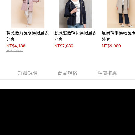
３．未成年的使用者請事先徵得法定代理人或監護人之同意方可使用
「AFTEE先享後付」，若未經同意申辦者引起之損失，本公司不負相關責
任。
４．使用「AFTEE先享後付」時，將依據個別帳號之用戶狀況，依本公司即
時審查核予不同之上限額度；若仍有額度不足之情形，本公司將視審查結果
請求用戶進行身份認證。
輕感活力長版連帽風衣
動感纖活輕透連帽風衣
風尚輕俐連帽長
５．嚴禁一人註冊多個帳號或使用他人資訊註冊。若發現惡意使用之情形，
恩沛科技股份有限公司將有權停止該用戶之使用額度並採取法律行動。
外套
外套
外套
NT$4,188
NT$7,680
NT$9,980
NT$6,980
詳細說明
商品規格
相關推薦