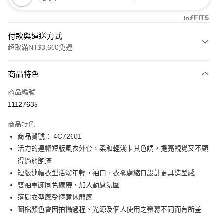
付款與運送方式
超取滿NT$3,600免運
付款方式
商品特色
信用卡一次付款
商品編號
信用卡分期付款
11127635
3 期 0 利率 每期
NT$1,126
21家銀行
商品特色
合作金庫商業銀行
第一商業銀行
LINE Pay
商品貨號： 4C72601
華南商業銀行
彰化商業銀行
活力的連帽短版風衣外套，柔和輕淺卡其色調，提亮視覺又不顯
Apple Pay
上海商業儲蓄銀行
台北富邦商業銀行
國泰世華商業銀行
兆豐國際商業銀行
得過於飽滿
街口支付
臺灣中小企業銀行
台中商業銀行
短版連帽衣型活潑年輕，袖口、衣襬處縮口設計更具造型感
匯豐（台灣）商業銀行
華泰商業銀行
雙袖車飾同色織帶，加入動感氛圍
AFTEE先享後付
聯邦商業銀行
遠東國際商業銀行
落肩衣型感受愜意休閒感
相關說明
元大商業銀行
永豐商業銀行
【關於「AFTEE先享後付」】
圖檔顏色會因拍攝過程、光源及個人使用之螢幕不同而有所差
玉山商業銀行
星展（台灣）商業銀行
ATM付款
AFTEE先享後付是「在收到商品之後才付款」的支付方式。 讓您購物簡單