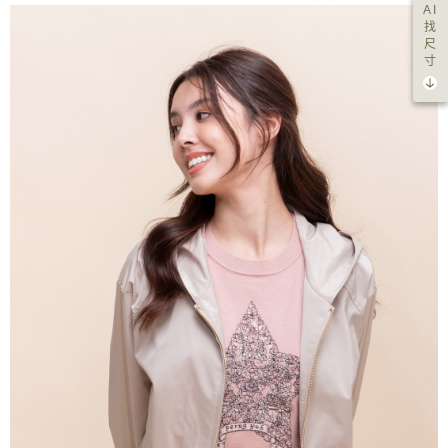
AI
找
尺
寸