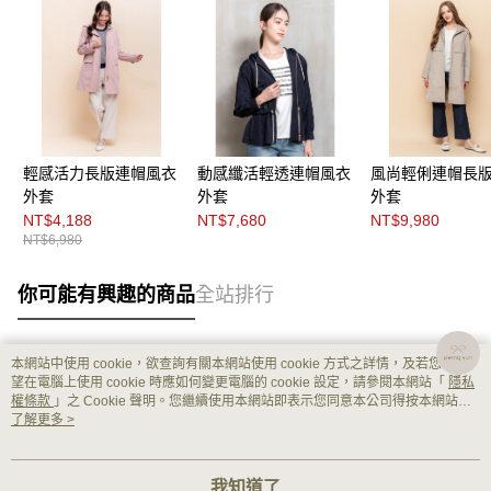
輕感活力長版連帽風衣
動感纖活輕透連帽風衣
風尚輕俐連帽長
外套
外套
外套
NT$4,188
NT$7,680
NT$9,980
NT$6,980
你可能有興趣的商品
全站排行
本網站中使用 cookie，欲查詢有關本網站使用 cookie 方式之詳情，及若您不希
熱門標籤
望在電腦上使用 cookie 時應如何變更電腦的 cookie 設定，請參閱本網站「
隱私
權條款
」之 Cookie 聲明。您繼續使用本網站即表示您同意本公司得按本網站使
用條款之 Cookie 聲明使用 cookie。
了解更多 >
我知道了