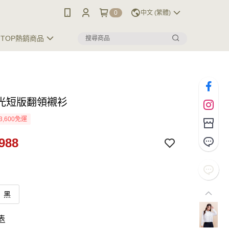
0
中文 (繁體)
TOP熱銷商品
光短版翻領襯衫
3,600免運
988
黑
表