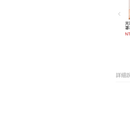
光
罩
NT
詳細