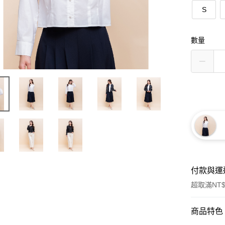
S
數量
付款與運
超取滿NT$
付款方式
商品特色