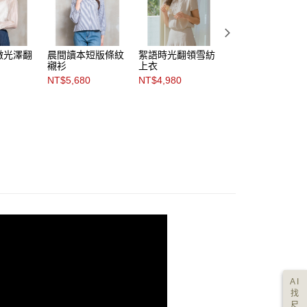
微光澤翻
晨間讀本短版條紋
絮語時光翻領雪紡
輕緻溫雅配色翻領
襯衫
上衣
條紋襯衫
NT$5,680
NT$4,980
NT$3,288
NT$5,480
AI
找
尺