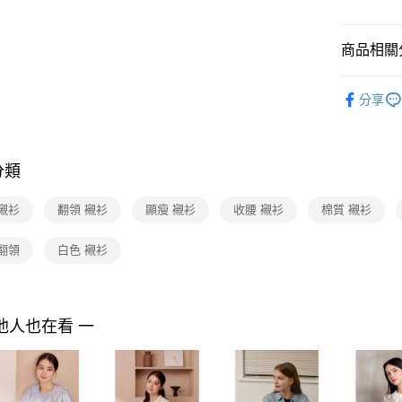
付款後7-1
２．訂單
３．收到繳
每筆NT$9
／ATM／
商品相關分
※ 請注意
黑貓宅配
絡購買商品
先享後付
每筆NT$9
2025 AW 
※ 交易是
分享
商品
是否繳費成
離島宅配 
付客戶支
每筆NT$2
【注意事
分類
付款後門
１．透過由
交易，需
免運費
襯衫
翻領 襯衫
顯瘦 襯衫
收腰 襯衫
棉質 襯衫
求債權轉
２．關於
https://aft
翻領
白色 襯衫
３．未成
「AFTE
任。
４．使用「
他人也在看 一
即時審查
結果請求
５．嚴禁
形，恩沛
動。