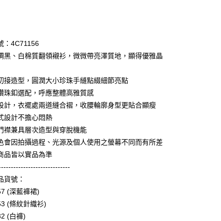
次付款
期付款
0 利率 每期
NT$996
21家銀行
：4C71156
庫商業銀行
第一商業銀行
調黑、白棉質翻領襯衫，微微帶亮澤質地，顯得優雅晶
業銀行
彰化商業銀行
業儲蓄銀行
台北富邦商業銀行
切接造型，圓潤大小珍珠手縫點綴細節亮點
華商業銀行
兆豐國際商業銀行
鑽珠釦選配，呼應整體高雅質感
小企業銀行
台中商業銀行
設計，衣襬處兩道縫合褶，收腰輪廓身型更貼合顯瘦
台灣）商業銀行
華泰商業銀行
享後付
業銀行
遠東國際商業銀行
式設計不擔心悶熱
業銀行
永豐商業銀行
門襟兼具層次造型與穿脫機能
FTEE先享後付」】
業銀行
星展（台灣）商業銀行
先享後付是「在收到商品之後才付款」的支付方式。 讓您購物簡單
色會因拍攝過程、光源及個人使用之螢幕不同而有所差
際商業銀行
中國信託商業銀行
心！
商品皆以實品為準
天信用卡公司
：不需註冊會員、不需綁卡、不需儲值。
-----------------------------
：只要手機號碼，簡訊認證，即可結帳。
：先確認商品／服務後，再付款。
品貨號：
amilyMart取貨
57 (深藍褲裙)
EE先享後付」結帳流程】
0，滿NT$3,600(含以上)免運費
53 (條紋針織衫)
方式選擇「AFTEE先享後付」後，將跳轉至「AFTEE先享後
頁面，進行簡訊認證並確認金額後，即可完成結帳。
32 (白褲)