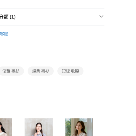
1取貨
成立數日內，您將收到繳費通知簡訊。
費通知簡訊後14天內，點擊此簡訊中的連結，可透過四大超商
0，滿NT$3,600(含以上)免運費
網路銀行／等多元方式進行付款，方視為交易完成。
類 (1)
：結帳手續完成當下不需立刻繳費，但若您需要取消訂單，請聯
的店家。未經商家同意取消之訂單仍視為有效，需透過AFTEE
繳納相關費用。
0，滿NT$3,600(含以上)免運費
Collection｜4C秋冬系列
2025 AW Catalog 秋冬型錄
否成功請以「AFTEE先享後付 」之結帳頁面顯示為準，若有關於
客服
功／繳費後需取消欲退款等相關疑問，請聯繫「AFTEE先享後
(蘭嶼恕不配送)
援中心」
https://netprotections.freshdesk.com/support/home
00，滿NT$8,000(含以上)免運費
項】
市自取
恩沛科技股份有限公司提供之「AFTEE先享後付」服務完成之
依本服務之必要範圍內提供個人資料，並將交易相關給付款項請
優雅 襯衫
經典 襯衫
短版 收腰
讓予恩沛科技股份有限公司。
個人資料處理事宜，請瀏覽以下網址：
ee.tw/terms/#terms3
年的使用者請事先徵得法定代理人或監護人之同意方可使用
E先享後付」，若未經同意申辦者引起之損失，本公司不負相關責
AFTEE先享後付」時，將依據個別帳號之用戶狀況，依本公司
核予不同之上限額度；若仍有額度不足之情形，本公司將視審查
用戶進行身份認證。
一人註冊多個帳號或使用他人資訊註冊。若發現惡意使用之情
科技股份有限公司將有權停止該用戶之使用額度並採取法律行