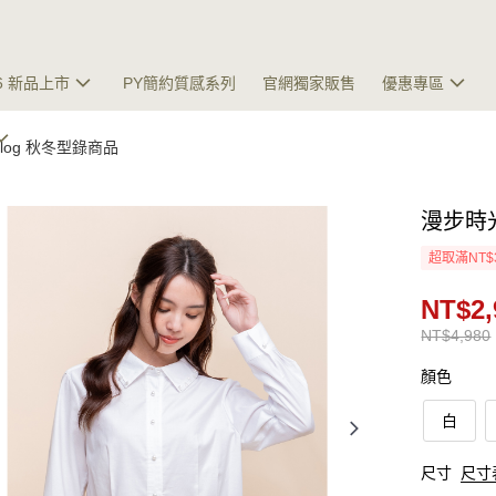
26 新品上市
PY簡約質感系列
官網獨家販售
優惠專區
talog 秋冬型錄商品
漫步時
超取滿NT$
NT$2,
NT$4,980
顏色
白
尺寸
尺寸