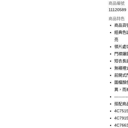
信用卡一
商品編號
11120589
信用卡分
商品特色
3 期 
商品貨號
合作金
經典色
LINE Pay
華南商
亮
Apple Pay
上海商
領片處
國泰世
門襟鑲
街口支付
臺灣中
短衣長
匯豐（
AFTEE先
聯邦商
無襯裡
相關說明
元大商
前開式
【關於「A
玉山商
ATM付款
AFTEE
圖檔顏
台新國
便利好安
異，而
台灣樂
１．簡單
---------
２．便利
運送方式
３．安心
搭配商
付款後全家F
4C751
【「AFT
每筆NT$9
4C791
１．於結帳
付」結帳
4C766