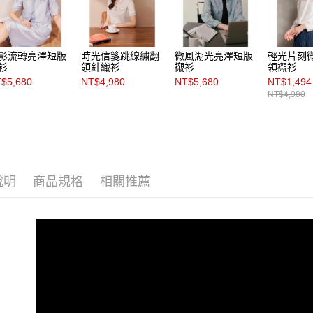
影流轉亮澤短版
時光信箋跳線繡翻
微風湖光亮澤短版
輕光片刻
衫
領針織衫
襯衫
領襯衫
$5,680
NT$4,980
NT$5,680
NT$1,494
NT$4,980
說明
商品規格
相關推薦