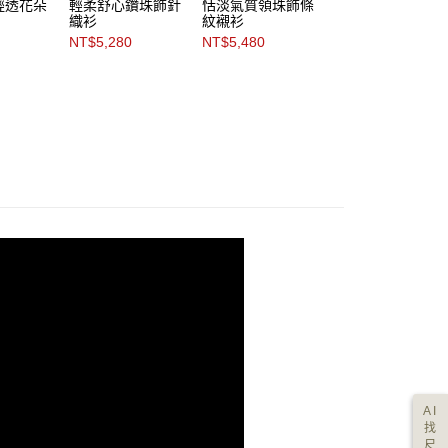
輕透花朵
輕柔舒心鑽珠飾針
恬淡氣質領珠飾條
*輕漾格調珠飾柔
織衫
紋襯衫
Ｔ恤
NT$5,280
NT$5,480
NT$4,980
AI
找
尺