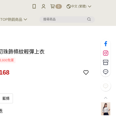
0
中文 (繁體)
TOP熱銷商品
初珠飾條紋輕彈上衣
3,600免運
168
藍條
表