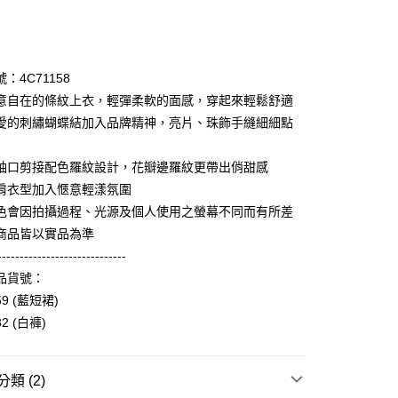
次付款
期付款
0 利率 每期
NT$1,056
21家銀行
：4C71158
庫商業銀行
第一商業銀行
意自在的條紋上衣，輕彈柔軟的面感，穿起來輕鬆舒適
業銀行
彰化商業銀行
愛的刺繡蝴蝶結加入品牌精神，亮片、珠飾手縫細細點
業儲蓄銀行
台北富邦商業銀行
華商業銀行
兆豐國際商業銀行
袖口剪接配色羅紋設計，花瓣邊羅紋更帶出俏甜感
小企業銀行
台中商業銀行
肩衣型加入愜意輕漾氛圍
台灣）商業銀行
華泰商業銀行
享後付
業銀行
遠東國際商業銀行
色會因拍攝過程、光源及個人使用之螢幕不同而有所差
業銀行
永豐商業銀行
商品皆以實品為準
FTEE先享後付」】
業銀行
星展（台灣）商業銀行
先享後付是「在收到商品之後才付款」的支付方式。 讓您購物簡單
-----------------------------
際商業銀行
中國信託商業銀行
心！
品貨號：
天信用卡公司
：不需註冊會員、不需綁卡、不需儲值。
59 (藍短裙)
：只要手機號碼，簡訊認證，即可結帳。
：先確認商品／服務後，再付款。
32 (白褲)
amilyMart取貨
EE先享後付」結帳流程】
0，滿NT$3,600(含以上)免運費
方式選擇「AFTEE先享後付」後，將跳轉至「AFTEE先享後
類 (2)
頁面，進行簡訊認證並確認金額後，即可完成結帳。