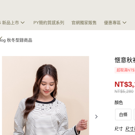
26 新品上市
PY簡約質感系列
官網獨家販售
優惠專區
talog 秋冬型錄商品
愜意秋
超取滿NT$
NT$3,
NT$5,280
顏色
白條
尺寸
尺寸