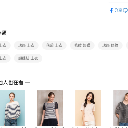
付款後7-1
２．訂單
2025 AW 
３．收到繳
每筆NT$9
分享
／ATM／
商品
※ 請注意
黑貓宅配
Shop by 
絡購買商品
先享後付
每筆NT$9
※ 交易是
分類
是否繳費成
離島宅配 
付客戶支
每筆NT$2
上衣
珠飾 上衣
落肩 上衣
條紋 輕彈
珠飾 條紋
【注意事
付款後門
１．透過由
上衣
蝴蝶結 上衣
交易，需
免運費
求債權轉
２．關於
https://aft
他人也在看 一
３．未成
「AFTE
任。
４．使用「
即時審查
結果請求
５．嚴禁
形，恩沛
動。