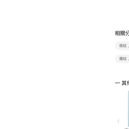
相關
條紋 
羅紋 
一 其