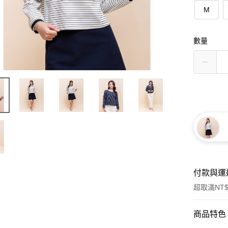
M
數量
付款與運
超取滿NT$
付款方式
商品特色