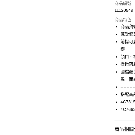
信用卡一
商品編號
11120549
信用卡分
商品特色
3 期 
商品貨號
合作金
感受愜
LINE Pay
華南商
前襟可
Apple Pay
上海商
綴
國泰世
領口、
街口支付
臺灣中
微微落
匯豐（
AFTEE先
聯邦商
圖檔顏
相關說明
元大商
異，而
【關於「A
玉山商
ATM付款
AFTEE
---------
台新國
便利好安
搭配商
台灣樂
１．簡單
4C731
２．便利
運送方式
３．安心
4C766
付款後全家F
【「AFT
每筆NT$9
１．於結帳
商品相關分
付」結帳