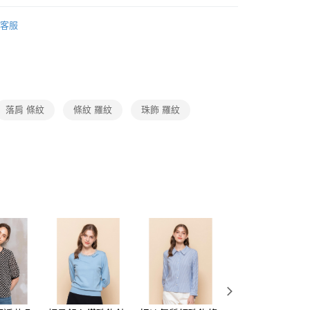
1取貨
成立數日內，您將收到繳費通知簡訊。
Collection｜4C秋冬系列
2025 AW Catalog 秋冬型錄
費通知簡訊後14天內，點擊此簡訊中的連結，可透過四大超商
0，滿NT$3,600(含以上)免運費
客服
網路銀行／等多元方式進行付款，方視為交易完成。
：結帳手續完成當下不需立刻繳費，但若您需要取消訂單，請聯
Category 商品分類
♡ 上衣｜Tops
的店家。未經商家同意取消之訂單仍視為有效，需透過AFTEE
繳納相關費用。
0，滿NT$3,600(含以上)免運費
否成功請以「AFTEE先享後付 」之結帳頁面顯示為準，若有關於
功／繳費後需取消欲退款等相關疑問，請聯繫「AFTEE先享後
(蘭嶼恕不配送)
援中心」
https://netprotections.freshdesk.com/support/home
00，滿NT$8,000(含以上)免運費
落肩 條紋
條紋 羅紋
珠飾 羅紋
項】
市自取
恩沛科技股份有限公司提供之「AFTEE先享後付」服務完成之
依本服務之必要範圍內提供個人資料，並將交易相關給付款項請
讓予恩沛科技股份有限公司。
個人資料處理事宜，請瀏覽以下網址：
ee.tw/terms/#terms3
年的使用者請事先徵得法定代理人或監護人之同意方可使用
E先享後付」，若未經同意申辦者引起之損失，本公司不負相關責
AFTEE先享後付」時，將依據個別帳號之用戶狀況，依本公司
核予不同之上限額度；若仍有額度不足之情形，本公司將視審查
用戶進行身份認證。
一人註冊多個帳號或使用他人資訊註冊。若發現惡意使用之情
科技股份有限公司將有權停止該用戶之使用額度並採取法律行