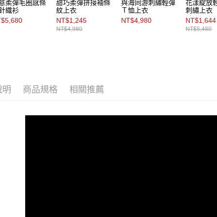
意柔彈毛圈感條
甜巧柔彈拼接袖條
與海同游刺繡輕彈
花漾綻放
針織衫
紋上衣
Ｔ恤上衣
刺繡上衣
$5,680
NT$1,245
NT$4,980
NT$1,644
NT$4,980
NT$5,480
說明
商品規格
相關推薦