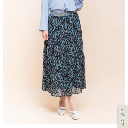
AI
找
尺
寸