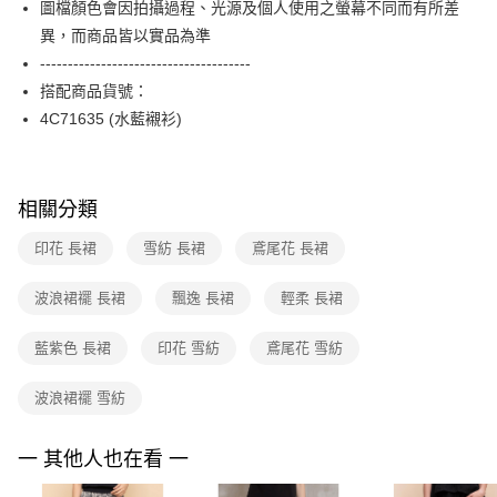
圖檔顏色會因拍攝過程、光源及個人使用之螢幕不同而有所差
台新國際商業銀行
中國信託商業銀行
便利好安心！
台灣樂天信用卡公司
異，而商品皆以實品為準
１．簡單：不需註冊會員、不需綁卡、不需儲值。
運送方式
２．便利：只要手機號碼，簡訊認證，即可結帳。
--------------------------------------
３．安心：先確認商品／服務後，再付款。
付款後全家FamilyMart取貨
搭配商品貨號：
每筆NT$90，滿NT$3,600(含以上)免運費
4C71635 (水藍襯衫)
【「AFTEE先享後付」結帳流程】
１．於結帳方式選擇「AFTEE先享後付」後，將跳轉至「AFTEE先享後付」
付款後7-11取貨
結帳頁面，進行簡訊認證並確認金額後，即可完成結帳。
２．訂單成立數日內，您將收到繳費通知簡訊。
每筆NT$90，滿NT$3,600(含以上)免運費
３．收到繳費通知簡訊後14天內，點擊此簡訊中的連結，可透過四大超商／
相關分類
ATM／網路銀行／等多元方式進行付款，方視為交易完成。
黑貓宅配
※ 請注意：結帳手續完成當下不需立刻繳費，但若您需要取消訂單，請聯絡
印花 長裙
雪紡 長裙
鳶尾花 長裙
每筆NT$90，滿NT$3,600(含以上)免運費
購買商品的店家。未經商家同意取消之訂單仍視為有效，需透過AFTEE先享
後付繳納相關費用。
波浪裙襬 長裙
飄逸 長裙
輕柔 長裙
離島宅配 (蘭嶼恕不配送)
※ 交易是否成功請以「AFTEE先享後付 」之結帳頁面顯示為準，若有關於
是否繳費成功／繳費後需取消欲退款等相關疑問，請聯繫「AFTEE先享後付
每筆NT$200，滿NT$8,000(含以上)免運費
客戶支援中心」
https://netprotections.freshdesk.com/support/home
藍紫色 長裙
印花 雪紡
鳶尾花 雪紡
付款後門市自取
【注意事項】
波浪裙襬 雪紡
１．透過由恩沛科技股份有限公司提供之「AFTEE先享後付」服務完成之交
免運費
易，需依本服務之必要範圍內提供個人資料，並將交易相關給付款項請求債
權轉讓予恩沛科技股份有限公司。
一 其他人也在看 一
２．關於個人資料處理事宜，請瀏覽以下網址：
https://aftee.tw/terms/#terms3