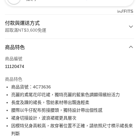
付款與運送方式
超取滿NT$3,600免運
付款方式
商品特色
信用卡一次付款
商品編號
信用卡分期付款
11120474
3 期 0 利率 每期
NT$1,060
21家銀行
商品特色
合作金庫商業銀行
第一商業銀行
LINE Pay
商品貨號：4C73636
華南商業銀行
彰化商業銀行
亮麗的鳶尾花印花裙，獨特亮麗的藍紫色調顯得繽紛活力
Apple Pay
上海商業儲蓄銀行
台北富邦商業銀行
國泰世華商業銀行
兆豐國際商業銀行
長度及踝的裙長，雪紡素材帶出飄逸輕柔
街口支付
臺灣中小企業銀行
台中商業銀行
腰際以牛仔配布剪接腰頭，獨特設計帶出個性感
匯豐（台灣）商業銀行
華泰商業銀行
裙身切接設計，波浪裙襬更具層次
AFTEE先享後付
聯邦商業銀行
遠東國際商業銀行
因模特兒身高較高，故穿著位置不正確，請依照尺寸標示裙長來
相關說明
元大商業銀行
永豐商業銀行
【關於「AFTEE先享後付」】
判斷
玉山商業銀行
星展（台灣）商業銀行
ATM付款
AFTEE先享後付是「在收到商品之後才付款」的支付方式。 讓您購物簡單