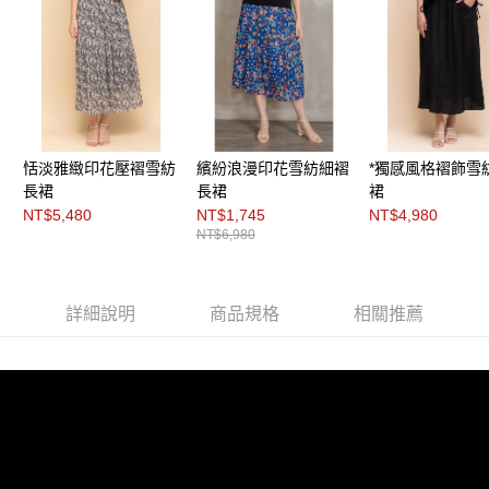
３．未成年的使用者請事先徵得法定代理人或監護人之同意方可使用
「AFTEE先享後付」，若未經同意申辦者引起之損失，本公司不負相關責
任。
４．使用「AFTEE先享後付」時，將依據個別帳號之用戶狀況，依本公司即
時審查核予不同之上限額度；若仍有額度不足之情形，本公司將視審查結果
請求用戶進行身份認證。
５．嚴禁一人註冊多個帳號或使用他人資訊註冊。若發現惡意使用之情形，
恩沛科技股份有限公司將有權停止該用戶之使用額度並採取法律行動。
恬淡雅緻印花壓褶雪紡
繽紛浪漫印花雪紡細褶
*獨感風格褶飾雪
長裙
長裙
裙
NT$5,480
NT$1,745
NT$4,980
NT$6,980
詳細說明
商品規格
相關推薦