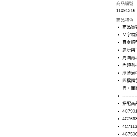
信用卡一
商品編號
11091316
信用卡分
商品特色
3 期 
商品貨號
合作金
Ｖ字領
LINE Pay
華南商
直身版
Apple Pay
上海商
肩膀與
國泰世
周圍再
街口支付
臺灣中
內領有
匯豐（
AFTEE先
聯邦商
厚薄適
相關說明
元大商
圖檔顏
【關於「A
玉山商
ATM付款
AFTEE
異，而
台新國
便利好安
---------
台灣樂
１．簡單
搭配商
２．便利
運送方式
３．安心
4C790
付款後全家F
4C766
【「AFT
每筆NT$9
4C711
１．於結帳
付」結帳
4C750