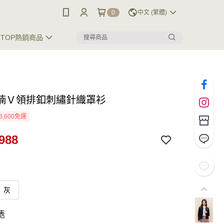
0
中文 (繁體)
TOP熱銷商品
喃Ｖ領排釦刺繡針織罩衫
3,600免運
988
灰
表