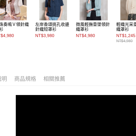
珠奏鳴Ｖ領針織
左岸香頌挑孔收邊
微風輕撫垂墜領針
輕織光采
衫
針織短罩衫
織罩衫
織罩衫
$4,980
NT$3,980
NT$4,980
NT$1,245
NT$4,980
說明
商品規格
相關推薦