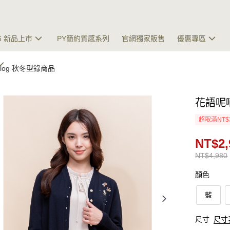
26 新品上市
PY簡約質感系列
官網獨家販售
優惠專區
talog 秋冬型錄商品
花語呢
超取滿NT$
NT$2,
NT$4,980
顏色
藍
尺寸
尺寸