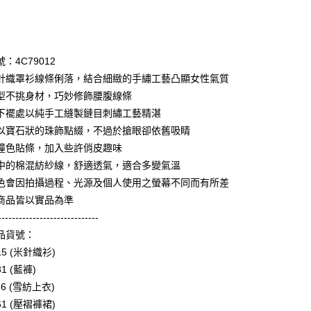
次付款
期付款
0 利率 每期
NT$996
21家銀行
：4C79012
庫商業銀行
第一商業銀行
針織罩衫線條俐落，結合細緻的手繡工藝凸顯女性氣質
業銀行
彰化商業銀行
型不挑身材，巧妙修飾腰腹線條
業儲蓄銀行
台北富邦商業銀行
下襬處以純手工縫製鏈目刺繡工藝精湛
華商業銀行
兆豐國際商業銀行
以寶石狀的珠飾點綴，不過於搶眼卻依舊吸睛
小企業銀行
台中商業銀行
撞色貼條，加入些許俏皮趣味
台灣）商業銀行
華泰商業銀行
享後付
業銀行
遠東國際商業銀行
中的棉混紡紗線，舒適透氣，適合多變氣溫
業銀行
永豐商業銀行
色會因拍攝過程、光源及個人使用之螢幕不同而有所差
FTEE先享後付」】
業銀行
星展（台灣）商業銀行
先享後付是「在收到商品之後才付款」的支付方式。 讓您購物簡單
商品皆以實品為準
際商業銀行
中國信託商業銀行
心！
-----------------------------
天信用卡公司
：不需註冊會員、不需綁卡、不需儲值。
品貨號：
：只要手機號碼，簡訊認證，即可結帳。
：先確認商品／服務後，再付款。
15 (米針織衫)
amilyMart取貨
31 (藍褲)
EE先享後付」結帳流程】
0，滿NT$3,600(含以上)免運費
36 (雪紡上衣)
方式選擇「AFTEE先享後付」後，將跳轉至「AFTEE先享後
頁面，進行簡訊認證並確認金額後，即可完成結帳。
61 (壓褶褲裙)