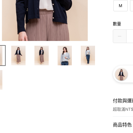
M
數量
付款與運
超取滿NT$
付款方式
商品特色