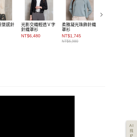
垂墜感針
光影交織輕透Ｖ字
柔雅凝光珠飾針織
春涼雅緻織紋中長
針織罩衫
罩衫
版針織罩衫
NT$6,480
NT$1,745
NT$5,480
NT$6,980
AI
找
尺