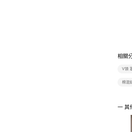
相關
V領 
棉混
一 其