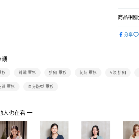
付款後7-1
２．訂單
３．收到繳
每筆NT$9
／ATM／
商品相關分
※ 請注意
黑貓宅配
絡購買商品
先享後付
每筆NT$9
2025 AW 
※ 交易是
分享
商品
是否繳費成
離島宅配 
付客戶支
每筆NT$2
【注意事
分類
付款後門
１．透過由
交易，需
免運費
罩衫
針織 罩衫
排釦 罩衫
刺繡 罩衫
V領 排釦
求債權轉
２．關於
https://aft
紡質 罩衫
直身版型 罩衫
３．未成
「AFTE
任。
４．使用「
他人也在看 一
即時審查
結果請求
５．嚴禁
形，恩沛
動。