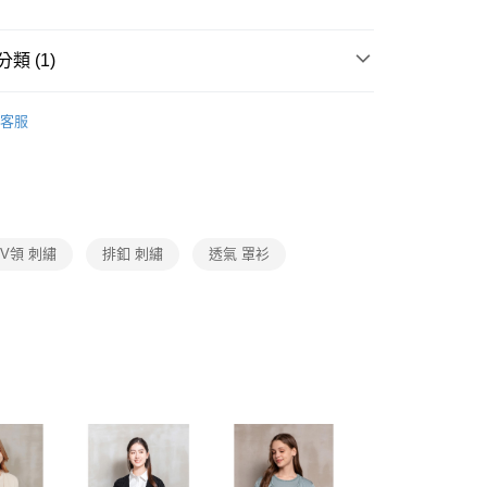
1取貨
成立數日內，您將收到繳費通知簡訊。
費通知簡訊後14天內，點擊此簡訊中的連結，可透過四大超商
0，滿NT$3,600(含以上)免運費
網路銀行／等多元方式進行付款，方視為交易完成。
類 (1)
：結帳手續完成當下不需立刻繳費，但若您需要取消訂單，請聯
的店家。未經商家同意取消之訂單仍視為有效，需透過AFTEE
繳納相關費用。
0，滿NT$3,600(含以上)免運費
Collection｜4C秋冬系列
2025 AW Catalog 秋冬型錄
否成功請以「AFTEE先享後付 」之結帳頁面顯示為準，若有關於
客服
功／繳費後需取消欲退款等相關疑問，請聯繫「AFTEE先享後
(蘭嶼恕不配送)
援中心」
https://netprotections.freshdesk.com/support/home
00，滿NT$8,000(含以上)免運費
項】
市自取
恩沛科技股份有限公司提供之「AFTEE先享後付」服務完成之
依本服務之必要範圍內提供個人資料，並將交易相關給付款項請
V領 刺繡
排釦 刺繡
透氣 罩衫
讓予恩沛科技股份有限公司。
個人資料處理事宜，請瀏覽以下網址：
ee.tw/terms/#terms3
年的使用者請事先徵得法定代理人或監護人之同意方可使用
E先享後付」，若未經同意申辦者引起之損失，本公司不負相關責
AFTEE先享後付」時，將依據個別帳號之用戶狀況，依本公司
核予不同之上限額度；若仍有額度不足之情形，本公司將視審查
用戶進行身份認證。
一人註冊多個帳號或使用他人資訊註冊。若發現惡意使用之情
科技股份有限公司將有權停止該用戶之使用額度並採取法律行