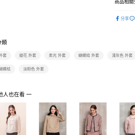
付款後7-1
２．訂單
商品相關分
３．收到繳
每筆NT$9
／ATM／
2025 AW 
※ 請注意
分享
商品
黑貓宅配
絡購買商品
先享後付
每筆NT$9
Shop by 
※ 交易是
是否繳費成
離島宅配 
分類
付客戶支
每筆NT$2
【注意事
外套
緹花 外套
柔光 外套
蝴蝶結 外套
淺灰色 外套
付款後門
１．透過由
交易，需
免運費
 蝴蝶結
淡粉色 外套
求債權轉
２．關於
https://aft
３．未成
「AFTE
他人也在看 一
任。
４．使用「
即時審查
結果請求
５．嚴禁
形，恩沛
動。