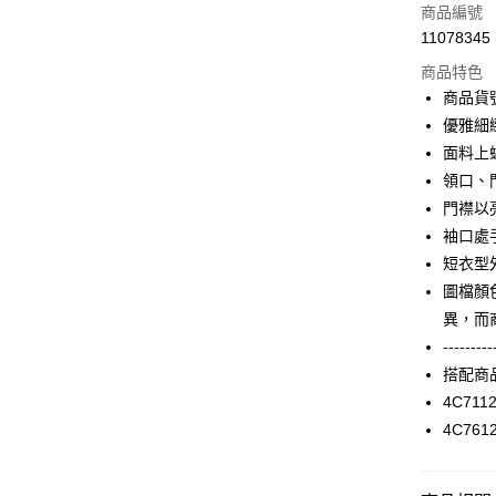
信用卡一
商品編號
11078345
信用卡分
商品特色
3 期 
商品貨號
合作金
優雅細
LINE Pay
華南商
面料上
Apple Pay
上海商
領口、
國泰世
門襟以
街口支付
臺灣中
袖口處
匯豐（
AFTEE先
聯邦商
短衣型
相關說明
元大商
圖檔顏
【關於「A
玉山商
ATM付款
AFTEE
異，而
台新國
便利好安
---------
台灣樂
１．簡單
搭配商
２．便利
運送方式
３．安心
4C711
付款後全家F
4C761
【「AFT
每筆NT$9
１．於結帳
付」結帳