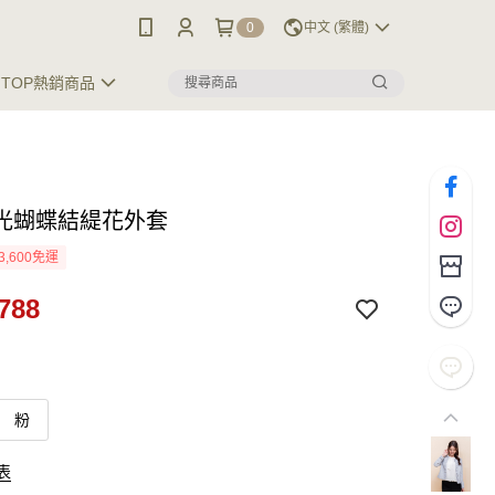
0
中文 (繁體)
TOP熱銷商品
光蝴蝶結緹花外套
3,600免運
788
粉
表