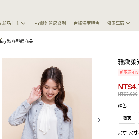
26 新品上市
PY簡約質感系列
官網獨家販售
優惠專區
talog 秋冬型錄商品
雅緻柔
超取滿NT$
NT$4,
NT$7,980
顏色
淺灰
尺寸
尺寸