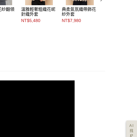
花紗翻領
溫雅輕奢粗織花呢
典柔氣氛織帶飾花
柔和采光珠帶飾輕
針織外套
紗外套
羊毛花紗外套
NT$5,480
NT$7,980
NT$9,880
AI
找
尺