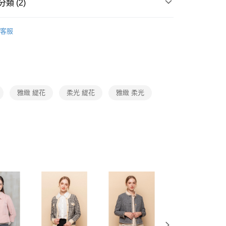
1取貨
成立數日內，您將收到繳費通知簡訊。
類 (2)
費通知簡訊後14天內，點擊此簡訊中的連結，可透過四大超商
0，滿NT$3,600(含以上)免運費
網路銀行／等多元方式進行付款，方視為交易完成。
Collection｜4C秋冬系列
2025 AW Catalog 秋冬型錄
：結帳手續完成當下不需立刻繳費，但若您需要取消訂單，請聯
客服
的店家。未經商家同意取消之訂單仍視為有效，需透過AFTEE
繳納相關費用。
0，滿NT$3,600(含以上)免運費
Category 商品分類
♡ 外套｜Jacket / Coat
否成功請以「AFTEE先享後付 」之結帳頁面顯示為準，若有關於
功／繳費後需取消欲退款等相關疑問，請聯繫「AFTEE先享後
(蘭嶼恕不配送)
援中心」
https://netprotections.freshdesk.com/support/home
00，滿NT$8,000(含以上)免運費
項】
雅緻 緹花
柔光 緹花
雅緻 柔光
市自取
恩沛科技股份有限公司提供之「AFTEE先享後付」服務完成之
依本服務之必要範圍內提供個人資料，並將交易相關給付款項請
讓予恩沛科技股份有限公司。
個人資料處理事宜，請瀏覽以下網址：
ee.tw/terms/#terms3
年的使用者請事先徵得法定代理人或監護人之同意方可使用
E先享後付」，若未經同意申辦者引起之損失，本公司不負相關責
AFTEE先享後付」時，將依據個別帳號之用戶狀況，依本公司
核予不同之上限額度；若仍有額度不足之情形，本公司將視審查
用戶進行身份認證。
一人註冊多個帳號或使用他人資訊註冊。若發現惡意使用之情
科技股份有限公司將有權停止該用戶之使用額度並採取法律行