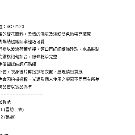
次付款
期付款
0 利率 每期
NT$1,596
21家銀行
：4C72120
庫商業銀行
第一商業銀行
緻的緹花面料，柔情的淺灰及淡粉雙色微帶亮澤感
業銀行
彰化商業銀行
蝴蝶結緹織圖案輕巧可愛
業儲蓄銀行
台北富邦商業銀行
門襟以波浪荷葉剪接，領口再細細縫飾珍珠、水晶裝點
華商業銀行
兆豐國際商業銀行
亮鑽旗袍勾扣合，線條乾淨完整
小企業銀行
台中商業銀行
手做蝴蝶結輕巧點綴
台灣）商業銀行
華泰商業銀行
享後付
業銀行
遠東國際商業銀行
外套，衣身後片剪接抓褶衣襬，展現精緻質感
業銀行
永豐商業銀行
色會因拍攝過程、光源及個人使用之螢幕不同而有所差
FTEE先享後付」】
業銀行
星展（台灣）商業銀行
先享後付是「在收到商品之後才付款」的支付方式。 讓您購物簡單
商品皆以實品為準
際商業銀行
中國信託商業銀行
心！
-----------------------------
天信用卡公司
：不需註冊會員、不需綁卡、不需儲值。
品貨號：
：只要手機號碼，簡訊認證，即可結帳。
：先確認商品／服務後，再付款。
21 (雪紡上衣)
amilyMart取貨
22 (黑褲)
EE先享後付」結帳流程】
0，滿NT$3,600(含以上)免運費
方式選擇「AFTEE先享後付」後，將跳轉至「AFTEE先享後
頁面，進行簡訊認證並確認金額後，即可完成結帳。