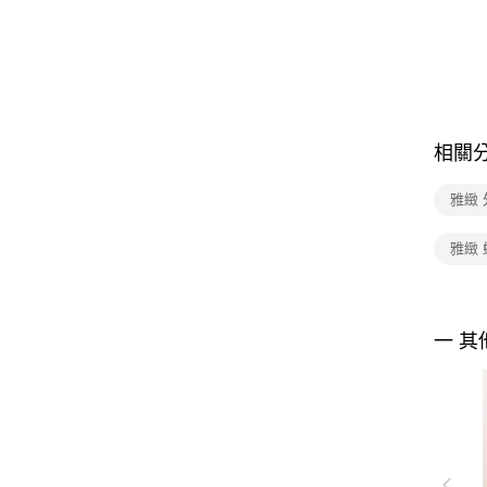
相關
雅緻 
雅緻
一 其