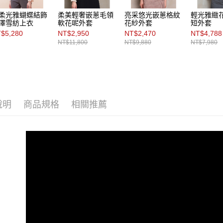
柔光雅蝴蝶結飾
柔美輕奢嵌蔥毛領
亮采悠光嵌蔥格紋
輕光雅緻
澤雪紡上衣
軟花呢外套
花紗外套
短外套
$5,280
NT$2,950
NT$2,470
NT$4,788
NT$11,800
NT$9,880
NT$7,980
說明
商品規格
相關推薦