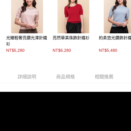
３．未成年的使用者請事先徵得法定代理人或監護人之同意方可使用
「AFTEE先享後付」，若未經同意申辦者引起之損失，本公司不負相關責
任。
４．使用「AFTEE先享後付」時，將依據個別帳號之用戶狀況，依本公司即
時審查核予不同之上限額度；若仍有額度不足之情形，本公司將視審查結果
請求用戶進行身份認證。
５．嚴禁一人註冊多個帳號或使用他人資訊註冊。若發現惡意使用之情形，
恩沛科技股份有限公司將有權停止該用戶之使用額度並採取法律行動。
光耀輕奢亮鑽光澤針織
亮然華美珠飾針織衫
約柔悠光鑽飾針
衫
NT$5,280
NT$6,280
NT$5,480
詳細說明
商品規格
相關推薦