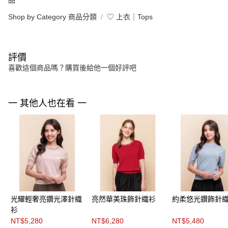
品
Shop by Category 商品分類
♡ 上衣｜Tops
評價
喜歡這個商品嗎？購買後給他一個好評吧
一 其他人也在看 一
光耀輕奢亮鑽光澤針織
亮然華美珠飾針織衫
約柔悠光鑽飾針
衫
NT$5,280
NT$6,280
NT$5,480