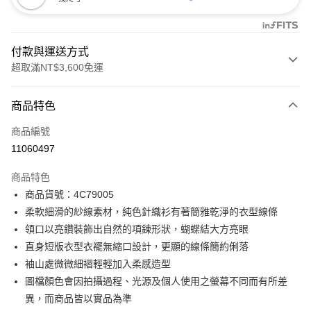
付款與運送方式
超取滿NT$3,600免運
付款方式
商品特色
信用卡一次付款
商品編號
信用卡分期付款
11060497
3 期 0 利率 每期
NT$996
21家銀行
商品特色
合作金庫商業銀行
第一商業銀行
LINE Pay
商品貨號：4C79005
華南商業銀行
彰化商業銀行
柔軟細滑的紗線素材，純色針織衫有著簡雅乾淨的衣型線條
Apple Pay
上海商業儲蓄銀行
台北富邦商業銀行
國泰世華商業銀行
兆豐國際商業銀行
領口以亮鑽裝飾出自然的項鍊形狀，蝴蝶結大方亮眼
街口支付
臺灣中小企業銀行
台中商業銀行
直身短版衣型衣襬無縮口設計，更顯的線條簡約俐落
匯豐（台灣）商業銀行
華泰商業銀行
袖山處微微細褶輕輕加入柔感造型
AFTEE先享後付
聯邦商業銀行
遠東國際商業銀行
圖檔顏色會因拍攝過程、光源及個人使用之螢幕不同而有所差
相關說明
元大商業銀行
永豐商業銀行
【關於「AFTEE先享後付」】
異，而商品皆以實品為準
玉山商業銀行
星展（台灣）商業銀行
ATM付款
AFTEE先享後付是「在收到商品之後才付款」的支付方式。 讓您購物簡單