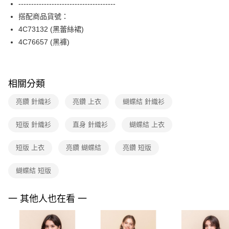
--------------------------------------
台新國際商業銀行
中國信託商業銀行
便利好安心！
台灣樂天信用卡公司
搭配商品貨號：
１．簡單：不需註冊會員、不需綁卡、不需儲值。
運送方式
２．便利：只要手機號碼，簡訊認證，即可結帳。
4C73132 (黑蕾絲裙)
３．安心：先確認商品／服務後，再付款。
付款後全家FamilyMart取貨
4C76657 (黑褲)
每筆NT$90，滿NT$3,600(含以上)免運費
【「AFTEE先享後付」結帳流程】
１．於結帳方式選擇「AFTEE先享後付」後，將跳轉至「AFTEE先享後付」
付款後7-11取貨
結帳頁面，進行簡訊認證並確認金額後，即可完成結帳。
相關分類
２．訂單成立數日內，您將收到繳費通知簡訊。
每筆NT$90，滿NT$3,600(含以上)免運費
３．收到繳費通知簡訊後14天內，點擊此簡訊中的連結，可透過四大超商／
ATM／網路銀行／等多元方式進行付款，方視為交易完成。
亮鑽 針織衫
亮鑽 上衣
蝴蝶結 針織衫
黑貓宅配
※ 請注意：結帳手續完成當下不需立刻繳費，但若您需要取消訂單，請聯絡
每筆NT$90，滿NT$3,600(含以上)免運費
購買商品的店家。未經商家同意取消之訂單仍視為有效，需透過AFTEE先享
短版 針織衫
直身 針織衫
蝴蝶結 上衣
後付繳納相關費用。
離島宅配 (蘭嶼恕不配送)
※ 交易是否成功請以「AFTEE先享後付 」之結帳頁面顯示為準，若有關於
是否繳費成功／繳費後需取消欲退款等相關疑問，請聯繫「AFTEE先享後付
短版 上衣
亮鑽 蝴蝶結
亮鑽 短版
每筆NT$200，滿NT$8,000(含以上)免運費
客戶支援中心」
https://netprotections.freshdesk.com/support/home
付款後門市自取
蝴蝶結 短版
【注意事項】
１．透過由恩沛科技股份有限公司提供之「AFTEE先享後付」服務完成之交
免運費
易，需依本服務之必要範圍內提供個人資料，並將交易相關給付款項請求債
一 其他人也在看 一
權轉讓予恩沛科技股份有限公司。
２．關於個人資料處理事宜，請瀏覽以下網址：
https://aftee.tw/terms/#terms3