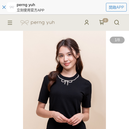
perng yuh
開啟APP
立刻使用官方APP
0
1
/
8