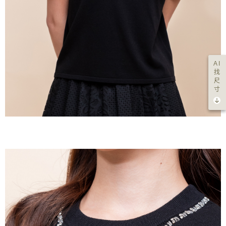
AI
找
尺
寸