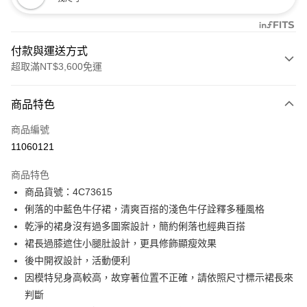
付款與運送方式
超取滿NT$3,600免運
付款方式
商品特色
信用卡一次付款
商品編號
信用卡分期付款
11060121
3 期 0 利率 每期
NT$993
21家銀行
商品特色
合作金庫商業銀行
第一商業銀行
LINE Pay
商品貨號：4C73615
華南商業銀行
彰化商業銀行
俐落的中藍色牛仔裙，清爽百搭的淺色牛仔詮釋多種風格
Apple Pay
上海商業儲蓄銀行
台北富邦商業銀行
國泰世華商業銀行
兆豐國際商業銀行
乾淨的裙身沒有過多圖案設計，簡約俐落也經典百搭
街口支付
臺灣中小企業銀行
台中商業銀行
裙長過膝遮住小腿肚設計，更具修飾顯瘦效果
匯豐（台灣）商業銀行
華泰商業銀行
後中開衩設計，活動便利
AFTEE先享後付
聯邦商業銀行
遠東國際商業銀行
因模特兒身高較高，故穿著位置不正確，請依照尺寸標示裙長來
相關說明
元大商業銀行
永豐商業銀行
【關於「AFTEE先享後付」】
判斷
玉山商業銀行
星展（台灣）商業銀行
ATM付款
AFTEE先享後付是「在收到商品之後才付款」的支付方式。 讓您購物簡單