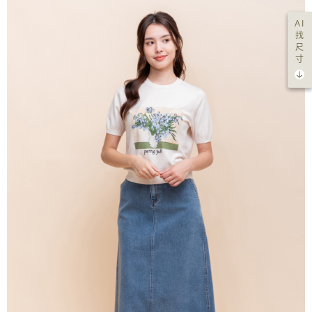
AI
找
尺
寸