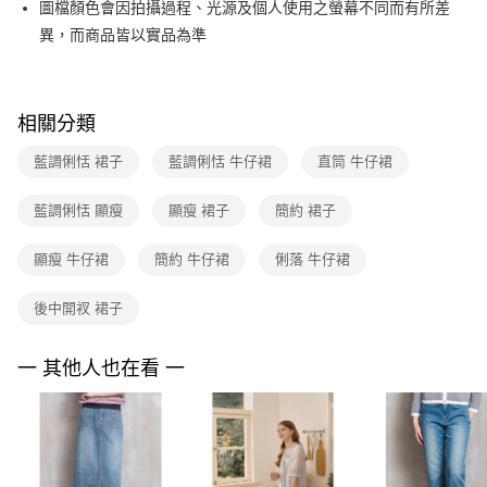
圖檔顏色會因拍攝過程、光源及個人使用之螢幕不同而有所差
台新國際商業銀行
中國信託商業銀行
便利好安心！
台灣樂天信用卡公司
異，而商品皆以實品為準
１．簡單：不需註冊會員、不需綁卡、不需儲值。
運送方式
２．便利：只要手機號碼，簡訊認證，即可結帳。
３．安心：先確認商品／服務後，再付款。
付款後全家FamilyMart取貨
每筆NT$90，滿NT$3,600(含以上)免運費
【「AFTEE先享後付」結帳流程】
相關分類
１．於結帳方式選擇「AFTEE先享後付」後，將跳轉至「AFTEE先享後付」
付款後7-11取貨
結帳頁面，進行簡訊認證並確認金額後，即可完成結帳。
藍調俐恬 裙子
藍調俐恬 牛仔裙
直筒 牛仔裙
２．訂單成立數日內，您將收到繳費通知簡訊。
每筆NT$90，滿NT$3,600(含以上)免運費
３．收到繳費通知簡訊後14天內，點擊此簡訊中的連結，可透過四大超商／
藍調俐恬 顯瘦
顯瘦 裙子
簡約 裙子
ATM／網路銀行／等多元方式進行付款，方視為交易完成。
黑貓宅配
※ 請注意：結帳手續完成當下不需立刻繳費，但若您需要取消訂單，請聯絡
每筆NT$90，滿NT$3,600(含以上)免運費
購買商品的店家。未經商家同意取消之訂單仍視為有效，需透過AFTEE先享
顯瘦 牛仔裙
簡約 牛仔裙
俐落 牛仔裙
後付繳納相關費用。
離島宅配 (蘭嶼恕不配送)
※ 交易是否成功請以「AFTEE先享後付 」之結帳頁面顯示為準，若有關於
後中開衩 裙子
是否繳費成功／繳費後需取消欲退款等相關疑問，請聯繫「AFTEE先享後付
每筆NT$200，滿NT$8,000(含以上)免運費
客戶支援中心」
https://netprotections.freshdesk.com/support/home
付款後門市自取
一 其他人也在看 一
【注意事項】
１．透過由恩沛科技股份有限公司提供之「AFTEE先享後付」服務完成之交
免運費
易，需依本服務之必要範圍內提供個人資料，並將交易相關給付款項請求債
權轉讓予恩沛科技股份有限公司。
２．關於個人資料處理事宜，請瀏覽以下網址：
https://aftee.tw/terms/#terms3