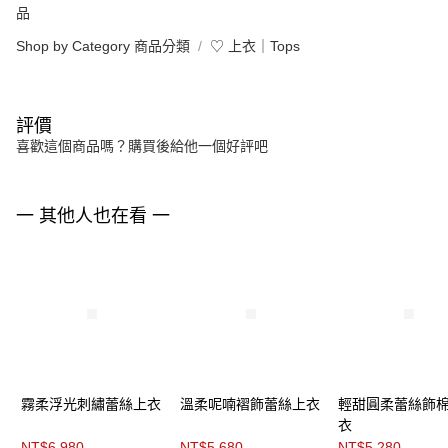
品
Shop by Category 商品分類
♡ 上衣｜Tops
評價
喜歡這個商品嗎？購買後給他一個好評吧
一 其他人也在看 一
霧柔浮光刺繡蕾絲上衣
溫柔呢喃褶飾蕾絲上衣
輕甜圓柔蕾絲飾
衣
NT$6,980
NT$5,680
NT$5,280