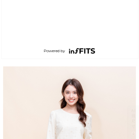
AI
找
尺
寸