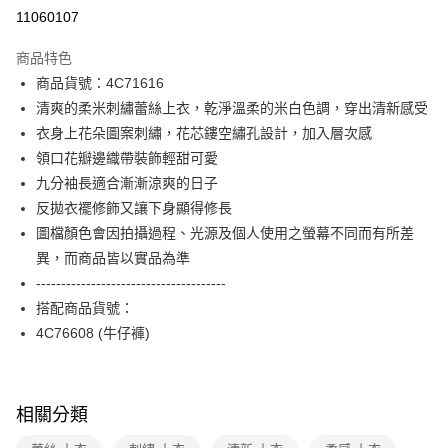
信用卡分期付款
11060107
3 期 0 利率 每期
NT$993
21家銀行
商品特色
合作金庫商業銀行
第一商業銀行
LINE Pay
商品貨號：4C71616
華南商業銀行
彰化商業銀行
清爽的柔米刺繡蕾絲上衣，乾淨溫柔的米白色調，穿出清新感受
Apple Pay
上海商業儲蓄銀行
台北富邦商業銀行
國泰世華商業銀行
兆豐國際商業銀行
衣身上花朵圖案刺繡，花芯鏤空繡孔設計，加入層次感
街口支付
臺灣中小企業銀行
台中商業銀行
領口花瓣邊織帶裝飾輕甜可愛
匯豐（台灣）商業銀行
華泰商業銀行
九分袖長適合漸漸涼爽的日子
AFTEE先享後付
聯邦商業銀行
遠東國際商業銀行
反拋衣襬修飾又讓下身顯得修長
相關說明
元大商業銀行
永豐商業銀行
【關於「AFTEE先享後付」】
圖檔顏色會因拍攝過程、光源及個人使用之螢幕不同而有所差
玉山商業銀行
星展（台灣）商業銀行
ATM付款
AFTEE先享後付是「在收到商品之後才付款」的支付方式。 讓您購物簡單
異，而商品皆以實品為準
台新國際商業銀行
中國信託商業銀行
便利好安心！
台灣樂天信用卡公司
--------------------------------------
１．簡單：不需註冊會員、不需綁卡、不需儲值。
運送方式
２．便利：只要手機號碼，簡訊認證，即可結帳。
搭配商品貨號：
３．安心：先確認商品／服務後，再付款。
付款後全家FamilyMart取貨
4C76608 (牛仔褲)
每筆NT$90，滿NT$3,600(含以上)免運費
【「AFTEE先享後付」結帳流程】
１．於結帳方式選擇「AFTEE先享後付」後，將跳轉至「AFTEE先享後付」
付款後7-11取貨
結帳頁面，進行簡訊認證並確認金額後，即可完成結帳。
相關分類
２．訂單成立數日內，您將收到繳費通知簡訊。
每筆NT$90，滿NT$3,600(含以上)免運費
３．收到繳費通知簡訊後14天內，點擊此簡訊中的連結，可透過四大超商／