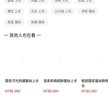
ATM／網路銀行／等多元方式進行付款，方視為交易完成。
蕾絲 上衣
刺繡 上衣
清新 上衣
柔感 上衣
黑貓宅配
※ 請注意：結帳手續完成當下不需立刻繳費，但若您需要取消訂單，請聯絡
每筆NT$90，滿NT$3,600(含以上)免運費
購買商品的店家。未經商家同意取消之訂單仍視為有效，需透過AFTEE先享
鏤空 上衣
花朵 上衣
九分袖 上衣
清新 蕾絲
後付繳納相關費用。
離島宅配 (蘭嶼恕不配送)
※ 交易是否成功請以「AFTEE先享後付 」之結帳頁面顯示為準，若有關於
是否繳費成功／繳費後需取消欲退款等相關疑問，請聯繫「AFTEE先享後付
柔感 蕾絲
刺繡 蕾絲
每筆NT$200，滿NT$8,000(含以上)免運費
客戶支援中心」
https://netprotections.freshdesk.com/support/home
付款後門市自取
一 其他人也在看 一
【注意事項】
１．透過由恩沛科技股份有限公司提供之「AFTEE先享後付」服務完成之交
免運費
易，需依本服務之必要範圍內提供個人資料，並將交易相關給付款項請求債
權轉讓予恩沛科技股份有限公司。
２．關於個人資料處理事宜，請瀏覽以下網址：
https://aftee.tw/terms/#terms3
３．未成年的使用者請事先徵得法定代理人或監護人之同意方可使用
「AFTEE先享後付」，若未經同意申辦者引起之損失，本公司不負相關責
任。
４．使用「AFTEE先享後付」時，將依據個別帳號之用戶狀況，依本公司即
時審查核予不同之上限額度；若仍有額度不足之情形，本公司將視審查結果
霧柔浮光刺繡蕾絲上衣
溫柔呢喃褶飾蕾絲上衣
輕甜圓柔蕾絲飾
請求用戶進行身份認證。
衣
５．嚴禁一人註冊多個帳號或使用他人資訊註冊。若發現惡意使用之情形，
NT$6,980
NT$5,680
NT$5,280
恩沛科技股份有限公司將有權停止該用戶之使用額度並採取法律行動。