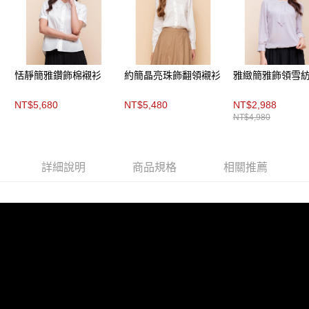
３．未成年的使用者請事先徵得法定代理人或監護人之同意方可使用
「AFTEE先享後付」，若未經同意申辦者引起之損失，本公司不負相關責
任。
４．使用「AFTEE先享後付」時，將依據個別帳號之用戶狀況，依本公司即
時審查核予不同之上限額度；若仍有額度不足之情形，本公司將視審查結果
請求用戶進行身份認證。
恬靜簡雅鑽飾棉襯衫
約簡晶亮珠飾翻領襯衫
雅緻簡雅飾領雪
５．嚴禁一人註冊多個帳號或使用他人資訊註冊。若發現惡意使用之情形，
恩沛科技股份有限公司將有權停止該用戶之使用額度並採取法律行動。
NT$5,680
NT$5,480
NT$2,988
NT$4,980
詳細說明
商品規格
相關推薦