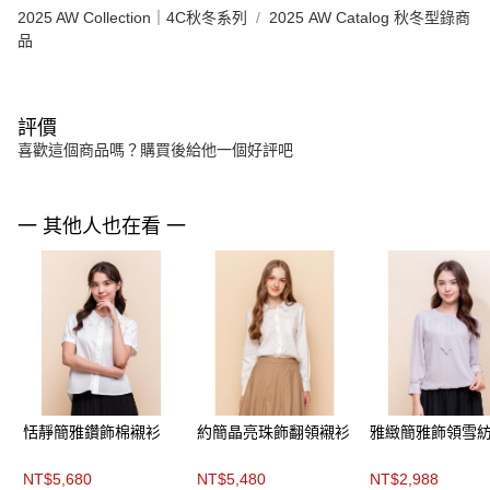
2025 AW Collection｜4C秋冬系列
2025 AW Catalog 秋冬型錄商
品
評價
喜歡這個商品嗎？購買後給他一個好評吧
一 其他人也在看 一
恬靜簡雅鑽飾棉襯衫
約簡晶亮珠飾翻領襯衫
雅緻簡雅飾領雪
NT$5,680
NT$5,480
NT$2,988