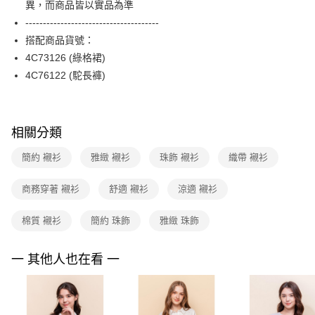
異，而商品皆以實品為準
台新國際商業銀行
中國信託商業銀行
便利好安心！
台灣樂天信用卡公司
--------------------------------------
１．簡單：不需註冊會員、不需綁卡、不需儲值。
運送方式
２．便利：只要手機號碼，簡訊認證，即可結帳。
搭配商品貨號：
３．安心：先確認商品／服務後，再付款。
付款後全家FamilyMart取貨
4C73126 (綠格裙)
每筆NT$90，滿NT$3,600(含以上)免運費
4C76122 (駝長褲)
【「AFTEE先享後付」結帳流程】
１．於結帳方式選擇「AFTEE先享後付」後，將跳轉至「AFTEE先享後付」
付款後7-11取貨
結帳頁面，進行簡訊認證並確認金額後，即可完成結帳。
２．訂單成立數日內，您將收到繳費通知簡訊。
每筆NT$90，滿NT$3,600(含以上)免運費
３．收到繳費通知簡訊後14天內，點擊此簡訊中的連結，可透過四大超商／
相關分類
ATM／網路銀行／等多元方式進行付款，方視為交易完成。
黑貓宅配
※ 請注意：結帳手續完成當下不需立刻繳費，但若您需要取消訂單，請聯絡
簡約 襯衫
雅緻 襯衫
珠飾 襯衫
織帶 襯衫
每筆NT$90，滿NT$3,600(含以上)免運費
購買商品的店家。未經商家同意取消之訂單仍視為有效，需透過AFTEE先享
後付繳納相關費用。
商務穿著 襯衫
舒適 襯衫
涼適 襯衫
離島宅配 (蘭嶼恕不配送)
※ 交易是否成功請以「AFTEE先享後付 」之結帳頁面顯示為準，若有關於
是否繳費成功／繳費後需取消欲退款等相關疑問，請聯繫「AFTEE先享後付
每筆NT$200，滿NT$8,000(含以上)免運費
客戶支援中心」
https://netprotections.freshdesk.com/support/home
棉質 襯衫
簡約 珠飾
雅緻 珠飾
付款後門市自取
【注意事項】
１．透過由恩沛科技股份有限公司提供之「AFTEE先享後付」服務完成之交
免運費
一 其他人也在看 一
易，需依本服務之必要範圍內提供個人資料，並將交易相關給付款項請求債
權轉讓予恩沛科技股份有限公司。
２．關於個人資料處理事宜，請瀏覽以下網址：
https://aftee.tw/terms/#terms3