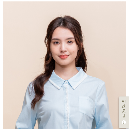
AI
找
尺
寸