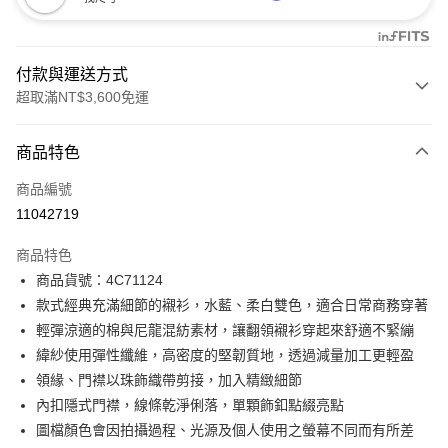
付款與運送方式
超取滿NT$3,600免運
付款方式
商品特色
信用卡一次付款
商品編號
信用卡分期付款
11042719
3 期 0 利率 每期
NT$1,096
21家銀行
商品特色
合作金庫商業銀行
第一商業銀行
LINE Pay
商品貨號：4C71124
華南商業銀行
彰化商業銀行
款式經典充滿細節的襯衫，水藍、柔白雙色，適合日常商務穿著
Apple Pay
上海商業儲蓄銀行
台北富邦商業銀行
國泰世華商業銀行
兆豐國際商業銀行
輕彈涼適的棉與尼龍混紡素材，讓翻領襯衫穿起來舒適不緊繃
街口支付
臺灣中小企業銀行
台中商業銀行
緯紗使用彈性纖維，高密度的堅韌質地，透過減量加工更輕盈
匯豐（台灣）商業銀行
華泰商業銀行
領緣、門襟以珠飾織帶剪接，加入精緻細節
AFTEE先享後付
聯邦商業銀行
遠東國際商業銀行
內扣隱式門襟，線條乾淨俐落，單顆飾釦點綴亮點
相關說明
元大商業銀行
永豐商業銀行
【關於「AFTEE先享後付」】
圖檔顏色會因拍攝過程、光源及個人使用之螢幕不同而有所差
玉山商業銀行
星展（台灣）商業銀行
ATM付款
AFTEE先享後付是「在收到商品之後才付款」的支付方式。 讓您購物簡單