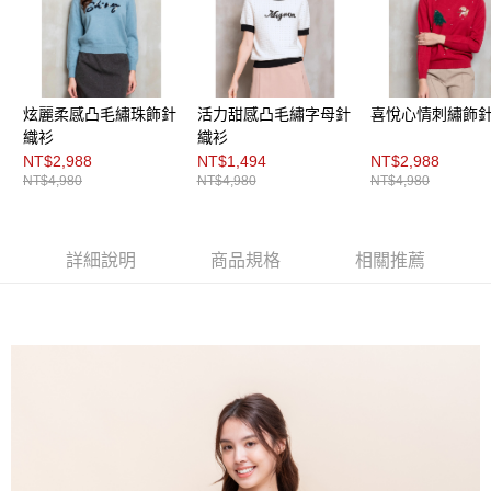
３．未成年的使用者請事先徵得法定代理人或監護人之同意方可使用
「AFTEE先享後付」，若未經同意申辦者引起之損失，本公司不負相關責
任。
４．使用「AFTEE先享後付」時，將依據個別帳號之用戶狀況，依本公司即
時審查核予不同之上限額度；若仍有額度不足之情形，本公司將視審查結果
請求用戶進行身份認證。
炫麗柔感凸毛繡珠飾針
活力甜感凸毛繡字母針
喜悅心情刺繡飾
５．嚴禁一人註冊多個帳號或使用他人資訊註冊。若發現惡意使用之情形，
織衫
織衫
恩沛科技股份有限公司將有權停止該用戶之使用額度並採取法律行動。
NT$2,988
NT$1,494
NT$2,988
NT$4,980
NT$4,980
NT$4,980
詳細說明
商品規格
相關推薦