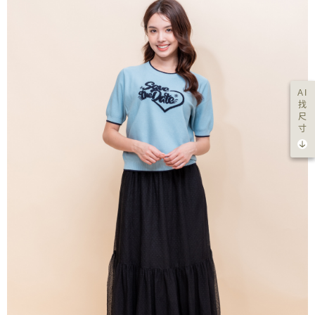
AI
找
尺
寸