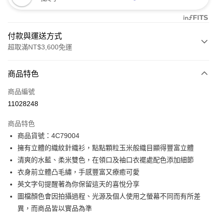
付款與運送方式
超取滿NT$3,600免運
付款方式
商品特色
信用卡一次付款
商品編號
信用卡分期付款
11028248
3 期 0 利率 每期
NT$996
21家銀行
商品特色
合作金庫商業銀行
第一商業銀行
LINE Pay
商品貨號：4C79004
華南商業銀行
彰化商業銀行
擁有立體的織紋針織衫，點點顆粒玉米般織目顯得豐富立體
Apple Pay
上海商業儲蓄銀行
台北富邦商業銀行
國泰世華商業銀行
兆豐國際商業銀行
清爽的水藍、柔米雙色，在領口及袖口衣襬處配色添加細節
街口支付
臺灣中小企業銀行
台中商業銀行
衣身前立體凸毛繡，手感豐富又療癒可愛
匯豐（台灣）商業銀行
華泰商業銀行
英文字句提醒著為你保留這天的喜悅分享
AFTEE先享後付
聯邦商業銀行
遠東國際商業銀行
圖檔顏色會因拍攝過程、光源及個人使用之螢幕不同而有所差
相關說明
元大商業銀行
永豐商業銀行
【關於「AFTEE先享後付」】
異，而商品皆以實品為準
玉山商業銀行
星展（台灣）商業銀行
ATM付款
AFTEE先享後付是「在收到商品之後才付款」的支付方式。 讓您購物簡單