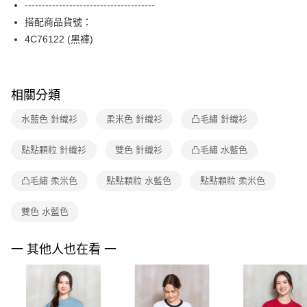
--------------------------------------
台新國際商業銀行
中國信託商業銀行
便利好安心！
台灣樂天信用卡公司
搭配商品貨號：
１．簡單：不需註冊會員、不需綁卡、不需儲值。
運送方式
２．便利：只要手機號碼，簡訊認證，即可結帳。
4C76122 (黑褲)
３．安心：先確認商品／服務後，再付款。
付款後全家FamilyMart取貨
每筆NT$90，滿NT$3,600(含以上)免運費
【「AFTEE先享後付」結帳流程】
１．於結帳方式選擇「AFTEE先享後付」後，將跳轉至「AFTEE先享後付」
相關分類
付款後7-11取貨
結帳頁面，進行簡訊認證並確認金額後，即可完成結帳。
２．訂單成立數日內，您將收到繳費通知簡訊。
每筆NT$90，滿NT$3,600(含以上)免運費
水藍色 針織衫
柔米色 針織衫
凸毛繡 針織衫
３．收到繳費通知簡訊後14天內，點擊此簡訊中的連結，可透過四大超商／
ATM／網路銀行／等多元方式進行付款，方視為交易完成。
黑貓宅配
※ 請注意：結帳手續完成當下不需立刻繳費，但若您需要取消訂單，請聯絡
點點顆粒 針織衫
雙色 針織衫
凸毛繡 水藍色
每筆NT$90，滿NT$3,600(含以上)免運費
購買商品的店家。未經商家同意取消之訂單仍視為有效，需透過AFTEE先享
後付繳納相關費用。
凸毛繡 柔米色
點點顆粒 水藍色
點點顆粒 柔米色
離島宅配 (蘭嶼恕不配送)
※ 交易是否成功請以「AFTEE先享後付 」之結帳頁面顯示為準，若有關於
是否繳費成功／繳費後需取消欲退款等相關疑問，請聯繫「AFTEE先享後付
每筆NT$200，滿NT$8,000(含以上)免運費
客戶支援中心」
https://netprotections.freshdesk.com/support/home
雙色 水藍色
付款後門市自取
【注意事項】
１．透過由恩沛科技股份有限公司提供之「AFTEE先享後付」服務完成之交
免運費
一 其他人也在看 一
易，需依本服務之必要範圍內提供個人資料，並將交易相關給付款項請求債
權轉讓予恩沛科技股份有限公司。
２．關於個人資料處理事宜，請瀏覽以下網址：
https://aftee.tw/terms/#terms3