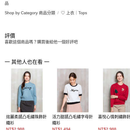
品
Shop by Category 商品分類
♡ 上衣｜Tops
評價
喜歡這個商品嗎？購買後給他一個好評吧
一 其他人也在看 一
炫麗柔感凸毛繡珠飾針
活力甜感凸毛繡字母針
喜悅心情刺繡飾
織衫
織衫
NT$2,988
NT$1,494
NT$2,988