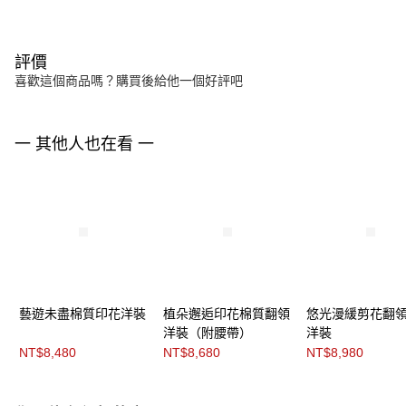
評價
喜歡這個商品嗎？購買後給他一個好評吧
一 其他人也在看 一
藝遊未盡棉質印花洋裝
植朵邂逅印花棉質翻領
悠光漫緩剪花翻
洋裝（附腰帶）
洋裝
NT$8,480
NT$8,680
NT$8,980