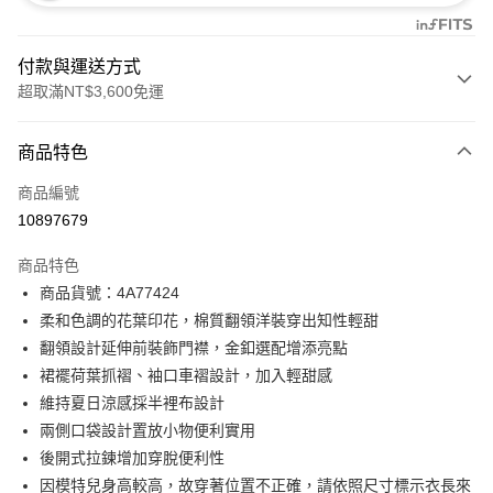
付款與運送方式
超取滿NT$3,600免運
付款方式
商品特色
信用卡一次付款
商品編號
信用卡分期付款
10897679
3 期 0 利率 每期
NT$2,826
21家銀行
商品特色
合作金庫商業銀行
第一商業銀行
超商取貨付款
商品貨號：4A77424
華南商業銀行
彰化商業銀行
柔和色調的花葉印花，棉質翻領洋裝穿出知性輕甜
LINE Pay
上海商業儲蓄銀行
台北富邦商業銀行
國泰世華商業銀行
兆豐國際商業銀行
翻領設計延伸前裝飾門襟，金釦選配增添亮點
Apple Pay
臺灣中小企業銀行
台中商業銀行
裙襬荷葉抓褶、袖口車褶設計，加入輕甜感
匯豐（台灣）商業銀行
華泰商業銀行
維持夏日涼感採半裡布設計
街口支付
聯邦商業銀行
遠東國際商業銀行
兩側口袋設計置放小物便利實用
元大商業銀行
永豐商業銀行
AFTEE先享後付
後開式拉鍊增加穿脫便利性
玉山商業銀行
星展（台灣）商業銀行
相關說明
因模特兒身高較高，故穿著位置不正確，請依照尺寸標示衣長來
台新國際商業銀行
中國信託商業銀行