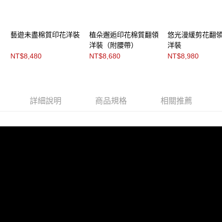
每筆NT$200，滿NT$8,000(含以上)免運費
https://aftee.tw/terms/#terms3
３．未成年的使用者請事先徵得法定代理人或監護人之同意方可使用
付款後門市自取
「AFTEE先享後付」，若未經同意申辦者引起之損失，本公司不負相關責
任。
免運費
藝遊未盡棉質印花洋裝
植朵邂逅印花棉質翻領
悠光漫緩剪花翻
４．使用「AFTEE先享後付」時，將依據個別帳號之用戶狀況，依本公司即
洋裝（附腰帶）
洋裝
時審查核予不同之上限額度；若仍有額度不足之情形，本公司將視審查結果
NT$8,480
NT$8,680
NT$8,980
請求用戶進行身份認證。
５．嚴禁一人註冊多個帳號或使用他人資訊註冊。若發現惡意使用之情形，
恩沛科技股份有限公司將有權停止該用戶之使用額度並採取法律行動。
詳細說明
商品規格
相關推薦