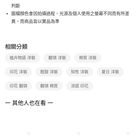
【關於「AFTEE先享後付」】
台灣樂天信用卡公司
判斷
ATM付款
AFTEE先享後付是「在收到商品之後才付款」的支付方式。 讓您購物簡單
便利好安心！
圖檔顏色會因拍攝過程、光源及個人使用之螢幕不同而有所差
１．簡單：不需註冊會員、不需綁卡、不需儲值。
運送方式
異，而商品皆以實品為準
２．便利：只要手機號碼，簡訊認證，即可結帳。
３．安心：先確認商品／服務後，再付款。
全家取貨付款
每筆NT$90，滿NT$3,600(含以上)免運費
【「AFTEE先享後付」結帳流程】
相關分類
１．於結帳方式選擇「AFTEE先享後付」後，將跳轉至「AFTEE先享後付」
付款後全家FamilyMart取貨
結帳頁面，進行簡訊認證並確認金額後，即可完成結帳。
２．訂單成立數日內，您將收到繳費通知簡訊。
植卉物語 洋裝
翻領 洋裝
棉質 洋裝
每筆NT$90，滿NT$3,600(含以上)免運費
３．收到繳費通知簡訊後14天內，點擊此簡訊中的連結，可透過四大超商／
ATM／網路銀行／等多元方式進行付款，方視為交易完成。
7-11取貨付款
印花 洋裝
輕甜 洋裝
知性 洋裝
夏日 洋裝
※ 請注意：結帳手續完成當下不需立刻繳費，但若您需要取消訂單，請聯絡
每筆NT$90，滿NT$3,600(含以上)免運費
購買商品的店家。未經商家同意取消之訂單仍視為有效，需透過AFTEE先享
後付繳納相關費用。
印花 翻領
翻領 棉質
涼感 印花
付款後7-11取貨
※ 交易是否成功請以「AFTEE先享後付 」之結帳頁面顯示為準，若有關於
是否繳費成功／繳費後需取消欲退款等相關疑問，請聯繫「AFTEE先享後付
每筆NT$90，滿NT$3,600(含以上)免運費
一 其他人也在看 一
客戶支援中心」
https://netprotections.freshdesk.com/support/home
黑貓宅配
【注意事項】
１．透過由恩沛科技股份有限公司提供之「AFTEE先享後付」服務完成之交
每筆NT$90，滿NT$3,600(含以上)免運費
易，需依本服務之必要範圍內提供個人資料，並將交易相關給付款項請求債
權轉讓予恩沛科技股份有限公司。
離島宅配 (蘭嶼恕不配送)
２．關於個人資料處理事宜，請瀏覽以下網址：