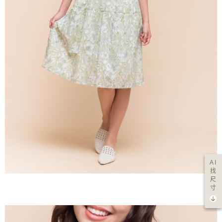
AI
找
尺
寸