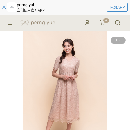
perng yuh
開啟APP
立刻使用官方APP
0
1
/
7