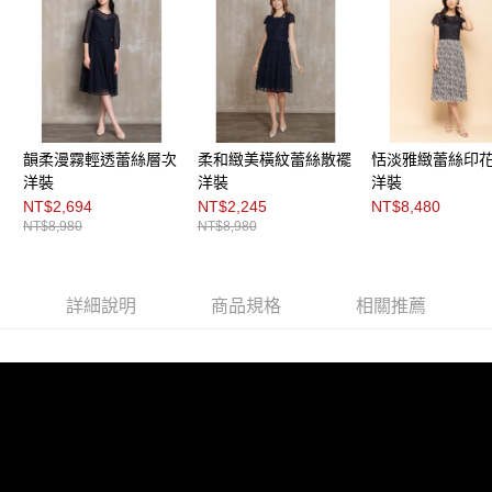
每筆NT$200，滿NT$8,000(含以上)免運費
https://aftee.tw/terms/#terms3
３．未成年的使用者請事先徵得法定代理人或監護人之同意方可使用
付款後門市自取
「AFTEE先享後付」，若未經同意申辦者引起之損失，本公司不負相關責
任。
免運費
４．使用「AFTEE先享後付」時，將依據個別帳號之用戶狀況，依本公司即
時審查核予不同之上限額度；若仍有額度不足之情形，本公司將視審查結果
請求用戶進行身份認證。
５．嚴禁一人註冊多個帳號或使用他人資訊註冊。若發現惡意使用之情形，
韻柔漫霧輕透蕾絲層次
柔和緻美橫紋蕾絲散襬
恬淡雅緻蕾絲印
恩沛科技股份有限公司將有權停止該用戶之使用額度並採取法律行動。
洋裝
洋裝
洋裝
NT$2,694
NT$2,245
NT$8,480
NT$8,980
NT$8,980
詳細說明
商品規格
相關推薦