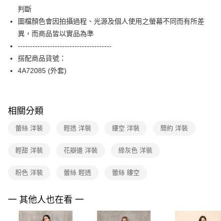
【關於「AFTEE先享後付」】
台灣樂天信用卡公司
判斷
ATM付款
AFTEE先享後付是「在收到商品之後才付款」的支付方式。 讓您購物簡單
便利好安心！
圖檔顏色會因拍攝過程、光源及個人使用之螢幕不同而有所差
１．簡單：不需註冊會員、不需綁卡、不需儲值。
運送方式
異，而商品皆以實品為準
２．便利：只要手機號碼，簡訊認證，即可結帳。
--------------------------------------
３．安心：先確認商品／服務後，再付款。
全家取貨付款
搭配商品貨號：
每筆NT$90，滿NT$3,600(含以上)免運費
【「AFTEE先享後付」結帳流程】
4A72085 (外套)
１．於結帳方式選擇「AFTEE先享後付」後，將跳轉至「AFTEE先享後付」
付款後全家FamilyMart取貨
結帳頁面，進行簡訊認證並確認金額後，即可完成結帳。
２．訂單成立數日內，您將收到繳費通知簡訊。
每筆NT$90，滿NT$3,600(含以上)免運費
３．收到繳費通知簡訊後14天內，點擊此簡訊中的連結，可透過四大超商／
ATM／網路銀行／等多元方式進行付款，方視為交易完成。
相關分類
7-11取貨付款
※ 請注意：結帳手續完成當下不需立刻繳費，但若您需要取消訂單，請聯絡
每筆NT$90，滿NT$3,600(含以上)免運費
購買商品的店家。未經商家同意取消之訂單仍視為有效，需透過AFTEE先享
蕾絲 洋裝
輕透 洋裝
鏤空 洋裝
簡約 洋裝
後付繳納相關費用。
付款後7-11取貨
※ 交易是否成功請以「AFTEE先享後付 」之結帳頁面顯示為準，若有關於
輕甜 洋裝
花瓣邊 洋裝
綠灰色 洋裝
是否繳費成功／繳費後需取消欲退款等相關疑問，請聯繫「AFTEE先享後付
每筆NT$90，滿NT$3,600(含以上)免運費
客戶支援中心」
https://netprotections.freshdesk.com/support/home
粉色 洋裝
蕾絲 輕透
蕾絲 鏤空
黑貓宅配
【注意事項】
１．透過由恩沛科技股份有限公司提供之「AFTEE先享後付」服務完成之交
每筆NT$90，滿NT$3,600(含以上)免運費
易，需依本服務之必要範圍內提供個人資料，並將交易相關給付款項請求債
一 其他人也在看 一
權轉讓予恩沛科技股份有限公司。
離島宅配 (蘭嶼恕不配送)
２．關於個人資料處理事宜，請瀏覽以下網址：