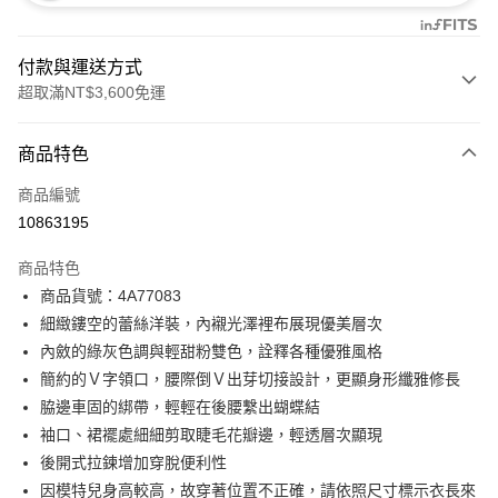
付款與運送方式
超取滿NT$3,600免運
付款方式
商品特色
信用卡一次付款
商品編號
信用卡分期付款
10863195
3 期 0 利率 每期
NT$3,933
21家銀行
商品特色
合作金庫商業銀行
第一商業銀行
超商取貨付款
商品貨號：4A77083
華南商業銀行
彰化商業銀行
細緻鏤空的蕾絲洋裝，內襯光澤裡布展現優美層次
LINE Pay
上海商業儲蓄銀行
台北富邦商業銀行
國泰世華商業銀行
兆豐國際商業銀行
內斂的綠灰色調與輕甜粉雙色，詮釋各種優雅風格
Apple Pay
臺灣中小企業銀行
台中商業銀行
簡約的Ｖ字領口，腰際倒Ｖ出芽切接設計，更顯身形纖雅修長
匯豐（台灣）商業銀行
華泰商業銀行
脇邊車固的綁帶，輕輕在後腰繫出蝴蝶結
街口支付
聯邦商業銀行
遠東國際商業銀行
袖口、裙襬處細細剪取睫毛花瓣邊，輕透層次顯現
元大商業銀行
永豐商業銀行
AFTEE先享後付
後開式拉鍊增加穿脫便利性
玉山商業銀行
星展（台灣）商業銀行
相關說明
因模特兒身高較高，故穿著位置不正確，請依照尺寸標示衣長來
台新國際商業銀行
中國信託商業銀行