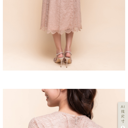
AI
找
尺
寸