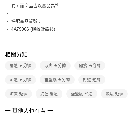
【關於「AFTEE先享後付」】
台灣樂天信用卡公司
異，而商品皆以實品為準
ATM付款
AFTEE先享後付是「在收到商品之後才付款」的支付方式。 讓您購物簡單
便利好安心！
--------------------------------------
１．簡單：不需註冊會員、不需綁卡、不需儲值。
運送方式
搭配商品貨號：
２．便利：只要手機號碼，簡訊認證，即可結帳。
4A79066 (條紋針織衫)
３．安心：先確認商品／服務後，再付款。
全家取貨付款
每筆NT$90，滿NT$3,600(含以上)免運費
【「AFTEE先享後付」結帳流程】
１．於結帳方式選擇「AFTEE先享後付」後，將跳轉至「AFTEE先享後付」
付款後全家FamilyMart取貨
結帳頁面，進行簡訊認證並確認金額後，即可完成結帳。
相關分類
２．訂單成立數日內，您將收到繳費通知簡訊。
每筆NT$90，滿NT$3,600(含以上)免運費
３．收到繳費通知簡訊後14天內，點擊此簡訊中的連結，可透過四大超商／
舒適 五分褲
涼爽 五分褲
顯瘦 五分褲
ATM／網路銀行／等多元方式進行付款，方視為交易完成。
7-11取貨付款
※ 請注意：結帳手續完成當下不需立刻繳費，但若您需要取消訂單，請聯絡
涼適 五分褲
垂墜感 五分褲
舒適 短褲
每筆NT$90，滿NT$3,600(含以上)免運費
購買商品的店家。未經商家同意取消之訂單仍視為有效，需透過AFTEE先享
後付繳納相關費用。
付款後7-11取貨
※ 交易是否成功請以「AFTEE先享後付 」之結帳頁面顯示為準，若有關於
涼爽 短褲
純色 舒適
垂墜感 舒適
顯瘦 短褲
是否繳費成功／繳費後需取消欲退款等相關疑問，請聯繫「AFTEE先享後付
每筆NT$90，滿NT$3,600(含以上)免運費
客戶支援中心」
https://netprotections.freshdesk.com/support/home
一 其他人也在看 一
黑貓宅配
【注意事項】
１．透過由恩沛科技股份有限公司提供之「AFTEE先享後付」服務完成之交
每筆NT$90，滿NT$3,600(含以上)免運費
易，需依本服務之必要範圍內提供個人資料，並將交易相關給付款項請求債
權轉讓予恩沛科技股份有限公司。
離島宅配 (蘭嶼恕不配送)
２．關於個人資料處理事宜，請瀏覽以下網址：