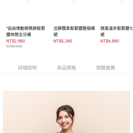
每筆NT$200，滿NT$8,000(含以上)免運費
https://aftee.tw/terms/#terms3
３．未成年的使用者請事先徵得法定代理人或監護人之同意方可使用
付款後門市自取
「AFTEE先享後付」，若未經同意申辦者引起之損失，本公司不負相關責
任。
免運費
４．使用「AFTEE先享後付」時，將依據個別帳號之用戶狀況，依本公司即
*自由律動側條飾鬆緊
沈靜飄柔鬆緊腰壓褶褲
微風漫步鬆緊腰
時審查核予不同之上限額度；若仍有額度不足之情形，本公司將視審查結果
請求用戶進行身份認證。
腰休閒五分褲
裙
裙
５．嚴禁一人註冊多個帳號或使用他人資訊註冊。若發現惡意使用之情形，
NT$2,980
NT$5,280
NT$4,880
恩沛科技股份有限公司將有權停止該用戶之使用額度並採取法律行動。
NT$4,980
詳細說明
商品規格
相關推薦