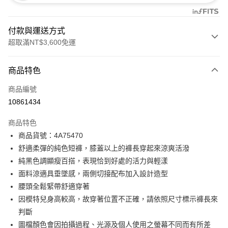
付款與運送方式
超取滿NT$3,600免運
付款方式
商品特色
信用卡一次付款
商品編號
信用卡分期付款
10861434
3 期 0 利率 每期
NT$1,593
21家銀行
商品特色
合作金庫商業銀行
第一商業銀行
超商取貨付款
商品貨號：4A75470
華南商業銀行
彰化商業銀行
舒適柔彈的純色短褲，膝蓋以上的褲長穿起來涼爽活潑
LINE Pay
上海商業儲蓄銀行
台北富邦商業銀行
國泰世華商業銀行
兆豐國際商業銀行
純黑色調顯瘦百搭，表現恰到好處的活力與輕漾
Apple Pay
臺灣中小企業銀行
台中商業銀行
面料涼適具垂墜感，兩側切接配布加入設計造型
匯豐（台灣）商業銀行
華泰商業銀行
腰頭全鬆緊帶舒適穿著
街口支付
聯邦商業銀行
遠東國際商業銀行
因模特兒身高較高，故穿著位置不正確，請依照尺寸標示褲長來
元大商業銀行
永豐商業銀行
AFTEE先享後付
判斷
玉山商業銀行
星展（台灣）商業銀行
相關說明
圖檔顏色會因拍攝過程、光源及個人使用之螢幕不同而有所差
台新國際商業銀行
中國信託商業銀行