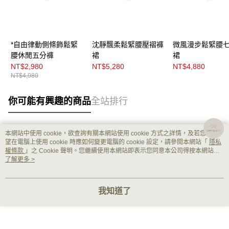
*自由律動側條飾鬆緊
沈靜飄柔鬆緊腰壓褶褲
微風漫步鬆緊腰
腰休閒五分褲
裙
裙
NT$2,980
NT$5,280
NT$4,880
NT$4,980
你可能有興趣的商品
全站排行
本網站中使用 cookie，欲查詢有關本網站使用 cookie 方式之詳情，及若您不希
熱門標籤
望在電腦上使用 cookie 時應如何變更電腦的 cookie 設定，請參閱本網站「
隱私
權條款
」之 Cookie 聲明。您繼續使用本網站即表示您同意本公司得按本網站使
用條款之 Cookie 聲明使用 cookie。
了解更多 >
我知道了