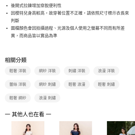
【關於「AFTEE先享後付」】
台灣樂天信用卡公司
後開式拉鍊增加穿脫便利性
ATM付款
AFTEE先享後付是「在收到商品之後才付款」的支付方式。 讓您購物簡單
便利好安心！
因模特兒身高較高，故穿著位置不正確，請依照尺寸標示衣長來
１．簡單：不需註冊會員、不需綁卡、不需儲值。
運送方式
判斷
２．便利：只要手機號碼，簡訊認證，即可結帳。
圖檔顏色會因拍攝過程、光源及個人使用之螢幕不同而有所差
３．安心：先確認商品／服務後，再付款。
全家取貨付款
異，而商品皆以實品為準
每筆NT$90，滿NT$3,600(含以上)免運費
【「AFTEE先享後付」結帳流程】
１．於結帳方式選擇「AFTEE先享後付」後，將跳轉至「AFTEE先享後付」
付款後全家FamilyMart取貨
結帳頁面，進行簡訊認證並確認金額後，即可完成結帳。
２．訂單成立數日內，您將收到繳費通知簡訊。
每筆NT$90，滿NT$3,600(含以上)免運費
相關分類
３．收到繳費通知簡訊後14天內，點擊此簡訊中的連結，可透過四大超商／
ATM／網路銀行／等多元方式進行付款，方視為交易完成。
7-11取貨付款
輕奢 洋裝
網紗 洋裝
刺繡 洋裝
浪漫 洋裝
※ 請注意：結帳手續完成當下不需立刻繳費，但若您需要取消訂單，請聯絡
每筆NT$90，滿NT$3,600(含以上)免運費
購買商品的店家。未經商家同意取消之訂單仍視為有效，需透過AFTEE先享
後付繳納相關費用。
蕾絲 洋裝
網紗 刺繡
輕奢 浪漫
輕奢 刺繡
付款後7-11取貨
※ 交易是否成功請以「AFTEE先享後付 」之結帳頁面顯示為準，若有關於
是否繳費成功／繳費後需取消欲退款等相關疑問，請聯繫「AFTEE先享後付
每筆NT$90，滿NT$3,600(含以上)免運費
輕奢 網紗
浪漫 刺繡
客戶支援中心」
https://netprotections.freshdesk.com/support/home
黑貓宅配
【注意事項】
一 其他人也在看 一
１．透過由恩沛科技股份有限公司提供之「AFTEE先享後付」服務完成之交
每筆NT$90，滿NT$3,600(含以上)免運費
易，需依本服務之必要範圍內提供個人資料，並將交易相關給付款項請求債
權轉讓予恩沛科技股份有限公司。
離島宅配 (蘭嶼恕不配送)
２．關於個人資料處理事宜，請瀏覽以下網址：