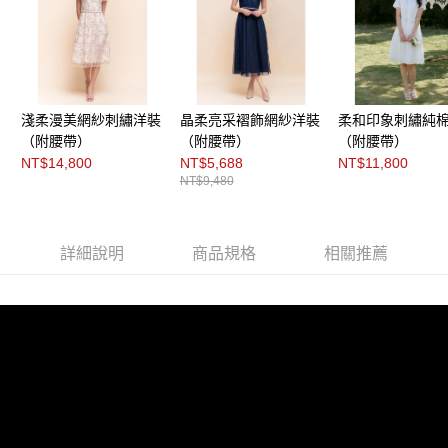
每筆NT$200，滿NT$8,000(含以上)免運費
https://aftee.tw/terms/#terms3
３．未成年的使用者請事先徵得法定代理人或監護人之同意方可使用
付款後門市自取
「AFTEE先享後付」，若未經同意申辦者引起之損失，本公司不負相關責
任。
免運費
４．使用「AFTEE先享後付」時，將依據個別帳號之用戶狀況，依本公司即
時審查核予不同之上限額度；若仍有額度不足之情形，本公司將視審查結果
請求用戶進行身份認證。
淺柔漫美網紗刺繡洋裝
晶柔亮采褶飾網紗洋裝
柔和印象刺繡純
５．嚴禁一人註冊多個帳號或使用他人資訊註冊。若發現惡意使用之情形，
（附腰帶）
（附腰帶）
（附腰帶）
恩沛科技股份有限公司將有權停止該用戶之使用額度並採取法律行動。
NT$14,800
NT$5,688
NT$11,800
NT$9,480
詳細說明
商品規格
相關推薦