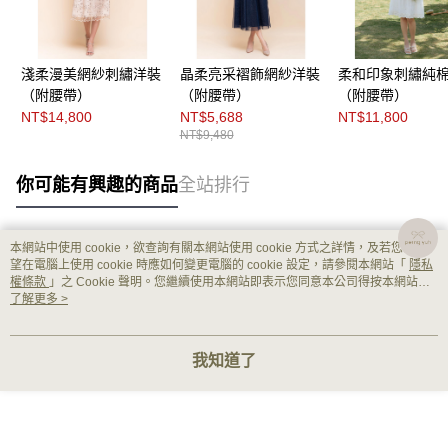
淺柔漫美網紗刺繡洋裝
晶柔亮采褶飾網紗洋裝
柔和印象刺繡純
（附腰帶）
（附腰帶）
（附腰帶）
NT$14,800
NT$5,688
NT$11,800
NT$9,480
你可能有興趣的商品
全站排行
本網站中使用 cookie，欲查詢有關本網站使用 cookie 方式之詳情，及若您不希
熱門標籤
望在電腦上使用 cookie 時應如何變更電腦的 cookie 設定，請參閱本網站「
隱私
權條款
」之 Cookie 聲明。您繼續使用本網站即表示您同意本公司得按本網站使
用條款之 Cookie 聲明使用 cookie。
了解更多 >
我知道了