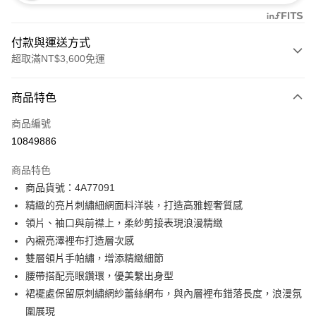
付款與運送方式
超取滿NT$3,600免運
付款方式
商品特色
信用卡一次付款
商品編號
信用卡分期付款
10849886
3 期 0 利率 每期
NT$3,933
21家銀行
商品特色
合作金庫商業銀行
第一商業銀行
超商取貨付款
商品貨號：4A77091
華南商業銀行
彰化商業銀行
精緻的亮片刺繡細網面料洋裝，打造高雅輕奢質感
LINE Pay
上海商業儲蓄銀行
台北富邦商業銀行
國泰世華商業銀行
兆豐國際商業銀行
領片、袖口與前襟上，柔紗剪接表現浪漫精緻
Apple Pay
臺灣中小企業銀行
台中商業銀行
內襯亮澤裡布打造層次感
匯豐（台灣）商業銀行
華泰商業銀行
雙層領片手帕繡，增添精緻細節
街口支付
聯邦商業銀行
遠東國際商業銀行
腰帶搭配亮眼鑽環，優美繫出身型
元大商業銀行
永豐商業銀行
AFTEE先享後付
裙襬處保留原刺繡網紗蕾絲網布，與內層裡布錯落長度，浪漫氛
玉山商業銀行
星展（台灣）商業銀行
相關說明
圍展現
台新國際商業銀行
中國信託商業銀行