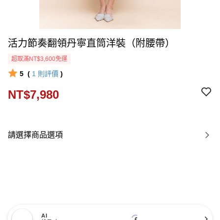
活力節奏翻領丹寧直筒洋裝（附腰帶）
超取滿NT$3,600免運
5
(
1
則評價
)
NT$7,980
請選擇商品選項
AI