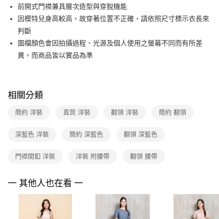
相關說明
前開式門襟兼具層次造型與穿脫機能
台新國際商業銀行
中國信託商業銀行
【關於「AFTEE先享後付」】
台灣樂天信用卡公司
因模特兒身高較高，故穿著位置不正確，請依照尺寸標示衣長來
ATM付款
AFTEE先享後付是「在收到商品之後才付款」的支付方式。 讓您購物簡單
便利好安心！
判斷
１．簡單：不需註冊會員、不需綁卡、不需儲值。
運送方式
圖檔顏色會因拍攝過程、光源及個人使用之螢幕不同而有所差
２．便利：只要手機號碼，簡訊認證，即可結帳。
異，而商品皆以實品為準
３．安心：先確認商品／服務後，再付款。
全家取貨付款
每筆NT$90，滿NT$3,600(含以上)免運費
【「AFTEE先享後付」結帳流程】
１．於結帳方式選擇「AFTEE先享後付」後，將跳轉至「AFTEE先享後付」
付款後全家FamilyMart取貨
結帳頁面，進行簡訊認證並確認金額後，即可完成結帳。
相關分類
２．訂單成立數日內，您將收到繳費通知簡訊。
每筆NT$90，滿NT$3,600(含以上)免運費
３．收到繳費通知簡訊後14天內，點擊此簡訊中的連結，可透過四大超商／
簡約 洋裝
直筒 洋裝
翻領 洋裝
簡約 翻領
ATM／網路銀行／等多元方式進行付款，方視為交易完成。
7-11取貨付款
※ 請注意：結帳手續完成當下不需立刻繳費，但若您需要取消訂單，請聯絡
深藍色 洋裝
簡約 深藍色
翻領 深藍色
每筆NT$90，滿NT$3,600(含以上)免運費
購買商品的店家。未經商家同意取消之訂單仍視為有效，需透過AFTEE先享
後付繳納相關費用。
付款後7-11取貨
※ 交易是否成功請以「AFTEE先享後付 」之結帳頁面顯示為準，若有關於
門襟開釦 洋裝
洋裝 附腰帶
翻領 腰帶
是否繳費成功／繳費後需取消欲退款等相關疑問，請聯繫「AFTEE先享後付
每筆NT$90，滿NT$3,600(含以上)免運費
客戶支援中心」
https://netprotections.freshdesk.com/support/home
一 其他人也在看 一
黑貓宅配
【注意事項】
１．透過由恩沛科技股份有限公司提供之「AFTEE先享後付」服務完成之交
每筆NT$90，滿NT$3,600(含以上)免運費
易，需依本服務之必要範圍內提供個人資料，並將交易相關給付款項請求債
權轉讓予恩沛科技股份有限公司。
離島宅配 (蘭嶼恕不配送)