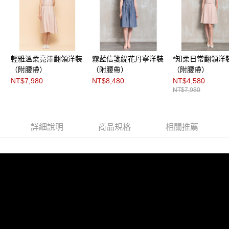
２．關於個人資料處理事宜，請瀏覽以下網址：
每筆NT$200，滿NT$8,000(含以上)免運費
https://aftee.tw/terms/#terms3
３．未成年的使用者請事先徵得法定代理人或監護人之同意方可使用
付款後門市自取
「AFTEE先享後付」，若未經同意申辦者引起之損失，本公司不負相關責
任。
免運費
４．使用「AFTEE先享後付」時，將依據個別帳號之用戶狀況，依本公司即
輕雅溫柔亮澤翻領洋裝
霧藍信箋緹花丹寧洋裝
*知柔日常翻領洋
時審查核予不同之上限額度；若仍有額度不足之情形，本公司將視審查結果
請求用戶進行身份認證。
（附腰帶）
（附腰帶）
（附腰帶）
５．嚴禁一人註冊多個帳號或使用他人資訊註冊。若發現惡意使用之情形，
NT$7,980
NT$8,480
NT$4,580
恩沛科技股份有限公司將有權停止該用戶之使用額度並採取法律行動。
NT$7,980
詳細說明
商品規格
相關推薦