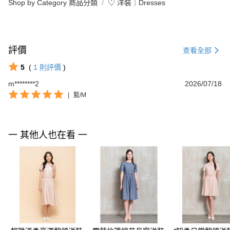
Shop by Category 商品分類
♡ 洋裝｜Dresses
評價
查看全部
5
(
1
則評價
)
m********2
2026/07/18
|
藍/M
一 其他人也在看 一