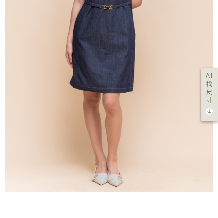
AI
找
尺
寸