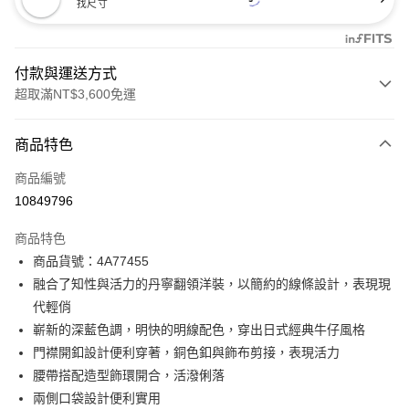
找尺寸
付款與運送方式
超取滿NT$3,600免運
付款方式
商品特色
信用卡一次付款
商品編號
信用卡分期付款
10849796
3 期 0 利率 每期
NT$2,660
21家銀行
商品特色
合作金庫商業銀行
第一商業銀行
超商取貨付款
商品貨號：4A77455
華南商業銀行
彰化商業銀行
融合了知性與活力的丹寧翻領洋裝，以簡約的線條設計，表現現
LINE Pay
上海商業儲蓄銀行
台北富邦商業銀行
國泰世華商業銀行
兆豐國際商業銀行
代輕俏
Apple Pay
臺灣中小企業銀行
台中商業銀行
嶄新的深藍色調，明快的明線配色，穿出日式經典牛仔風格
匯豐（台灣）商業銀行
華泰商業銀行
門襟開釦設計便利穿著，銅色釦與飾布剪接，表現活力
街口支付
聯邦商業銀行
遠東國際商業銀行
腰帶搭配造型飾環開合，活潑俐落
元大商業銀行
永豐商業銀行
AFTEE先享後付
兩側口袋設計便利實用
玉山商業銀行
星展（台灣）商業銀行