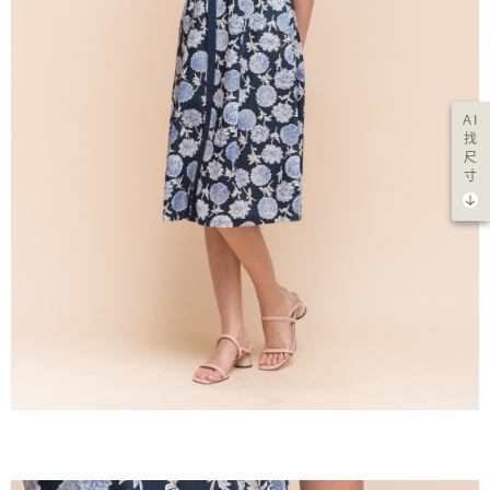
AI
找
尺
寸