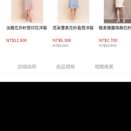
每筆NT$200，滿NT$8,000(含以上)免運費
https://aftee.tw/terms/#terms3
３．未成年的使用者請事先徵得法定代理人或監護人之同意方可使用
付款後門市自取
「AFTEE先享後付」，若未經同意申辦者引起之損失，本公司不負相關責
任。
免運費
４．使用「AFTEE先享後付」時，將依據個別帳號之用戶狀況，依本公司即
淡雅花卉紗質印花洋裝
亮采豐柔花紗直筒洋裝
輕柔雅馥珠飾花
時審查核予不同之上限額度；若仍有額度不足之情形，本公司將視審查結果
請求用戶進行身份認證。
５．嚴禁一人註冊多個帳號或使用他人資訊註冊。若發現惡意使用之情形，
NT$12,800
NT$5,388
NT$2,700
恩沛科技股份有限公司將有權停止該用戶之使用額度並採取法律行動。
NT$8,980
NT$10,800
詳細說明
商品規格
相關推薦