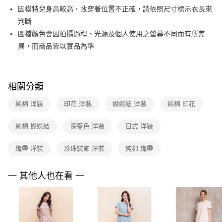
【關於「AFTEE先享後付」】
台灣樂天信用卡公司
因模特兒身高較高，故穿著位置不正確，請依照尺寸標示衣長來
ATM付款
AFTEE先享後付是「在收到商品之後才付款」的支付方式。 讓您購物簡單
便利好安心！
判斷
１．簡單：不需註冊會員、不需綁卡、不需儲值。
運送方式
圖檔顏色會因拍攝過程、光源及個人使用之螢幕不同而有所差
２．便利：只要手機號碼，簡訊認證，即可結帳。
異，而商品皆以實品為準
３．安心：先確認商品／服務後，再付款。
全家取貨付款
每筆NT$90，滿NT$3,600(含以上)免運費
【「AFTEE先享後付」結帳流程】
１．於結帳方式選擇「AFTEE先享後付」後，將跳轉至「AFTEE先享後付」
付款後全家FamilyMart取貨
結帳頁面，進行簡訊認證並確認金額後，即可完成結帳。
相關分類
２．訂單成立數日內，您將收到繳費通知簡訊。
每筆NT$90，滿NT$3,600(含以上)免運費
３．收到繳費通知簡訊後14天內，點擊此簡訊中的連結，可透過四大超商／
純棉 洋裝
印花 洋裝
蝴蝶結 洋裝
純棉 印花
ATM／網路銀行／等多元方式進行付款，方視為交易完成。
7-11取貨付款
※ 請注意：結帳手續完成當下不需立刻繳費，但若您需要取消訂單，請聯絡
純棉 蝴蝶結
深藍色 洋裝
日式 洋裝
每筆NT$90，滿NT$3,600(含以上)免運費
購買商品的店家。未經商家同意取消之訂單仍視為有效，需透過AFTEE先享
後付繳納相關費用。
付款後7-11取貨
※ 交易是否成功請以「AFTEE先享後付 」之結帳頁面顯示為準，若有關於
織帶 洋裝
珍珠裝飾 洋裝
純棉 織帶
是否繳費成功／繳費後需取消欲退款等相關疑問，請聯繫「AFTEE先享後付
每筆NT$90，滿NT$3,600(含以上)免運費
客戶支援中心」
https://netprotections.freshdesk.com/support/home
一 其他人也在看 一
黑貓宅配
【注意事項】
１．透過由恩沛科技股份有限公司提供之「AFTEE先享後付」服務完成之交
每筆NT$90，滿NT$3,600(含以上)免運費
易，需依本服務之必要範圍內提供個人資料，並將交易相關給付款項請求債
權轉讓予恩沛科技股份有限公司。
離島宅配 (蘭嶼恕不配送)
２．關於個人資料處理事宜，請瀏覽以下網址：