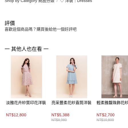
Shop by Category 商品分類
♡ 洋裝｜Dresses
評價
喜歡這個商品嗎？購買後給他一個好評吧
一 其他人也在看 一
淡雅花卉紗質印花洋裝
亮采豐柔花紗直筒洋裝
輕柔雅馥珠飾花
NT$12,800
NT$5,388
NT$2,700
NT$8,980
NT$10,800