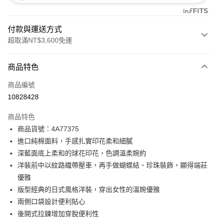
付款與運送方式
超取滿NT$3,600免運
付款方式
商品特色
信用卡一次付款
商品編號
信用卡分期付款
10828428
3 期 0 利率 每期
NT$2,893
21家銀行
商品特色
合作金庫商業銀行
第一商業銀行
超商取貨付款
商品貨號：4A77375
華南商業銀行
彰化商業銀行
進口純棉面料，手感扎實印花柔和細膩
LINE Pay
上海商業儲蓄銀行
台北富邦商業銀行
國泰世華商業銀行
兆豐國際商業銀行
深藍面底上柔和的球花印花，色調溫柔婉約
Apple Pay
臺灣中小企業銀行
台中商業銀行
洋裝前中以紋路織帶壓車，再手做蝴蝶結、珍珠裝飾，顯得端莊
匯豐（台灣）商業銀行
華泰商業銀行
優雅
街口支付
聯邦商業銀行
遠東國際商業銀行
版型經典的日式風格洋裝，穿出女性的溫婉優雅
元大商業銀行
永豐商業銀行
AFTEE先享後付
兩側口袋設計便利貼心
玉山商業銀行
星展（台灣）商業銀行
相關說明
後開式拉鍊增加穿脫便利性
台新國際商業銀行
中國信託商業銀行