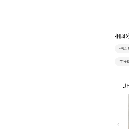
相關
輕感
牛仔
一 其