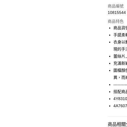
信用卡一
商品編號
10815544
信用卡分
商品特色
3 期 
商品貨號
合作金
手感柔
超商取貨
華南商
衣身以
LINE Pay
上海商
現的手
國泰世
蕾絲片
Apple Pay
臺灣中
充滿新
匯豐（
街口支付
聯邦商
圖檔顏
元大商
AFTEE先
異，而
玉山商
相關說明
---------
台新國
【關於「A
搭配商
台灣樂
ATM付款
AFTEE
4Y831
便利好安
１．簡單
4A760
２．便利
運送方式
３．安心
全家取貨
商品相關分
【「AFT