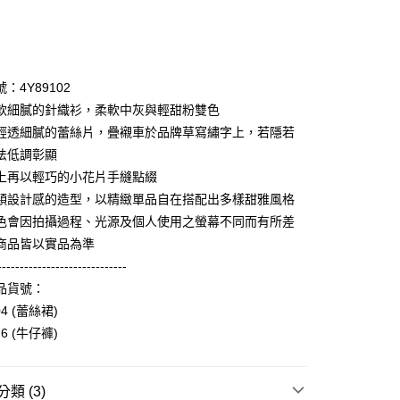
次付款
期付款
0 利率 每期
NT$1,626
21家銀行
：4Y89102
庫商業銀行
第一商業銀行
軟細膩的針織衫，柔軟中灰與輕甜粉雙色
付款
業銀行
彰化商業銀行
輕透細膩的蕾絲片，疊襯車於品牌草寫繡字上，若隱若
業儲蓄銀行
台北富邦商業銀行
法低調彰顯
華商業銀行
兆豐國際商業銀行
上再以輕巧的小花片手縫點綴
小企業銀行
台中商業銀行
穎設計感的造型，以精緻單品自在搭配出多樣甜雅風格
台灣）商業銀行
華泰商業銀行
業銀行
遠東國際商業銀行
色會因拍攝過程、光源及個人使用之螢幕不同而有所差
業銀行
永豐商業銀行
享後付
商品皆以實品為準
業銀行
星展（台灣）商業銀行
-----------------------------
際商業銀行
中國信託商業銀行
FTEE先享後付」】
品貨號：
天信用卡公司
先享後付是「在收到商品之後才付款」的支付方式。 讓您購物簡單
04 (蕾絲裙)
心！
：不需註冊會員、不需綁卡、不需儲值。
76 (牛仔褲)
：只要手機號碼，簡訊認證，即可結帳。
：先確認商品／服務後，再付款。
付款
類 (3)
EE先享後付」結帳流程】