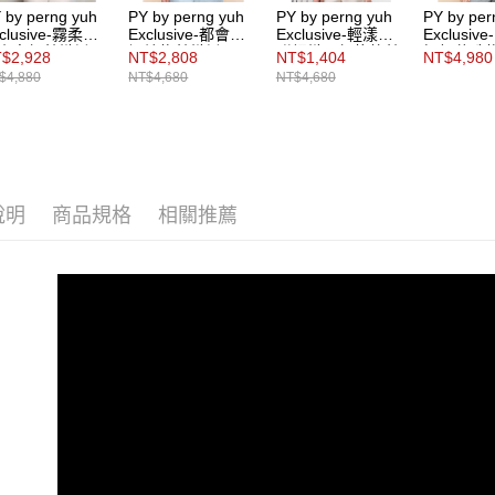
形，恩沛
 by perng yuh
PY by perng yuh
PY by perng yuh
PY by per
clusive-霧柔氣
Exclusive-都會質
Exclusive-輕漾亮
Exclusi
動。
小高領針織衫
調繡飾針織衫
甜細織Ｖ領條紋針
愜緹花珠
$2,928
NT$2,808
NT$1,404
NT$4,980
織衫
$4,880
NT$4,680
NT$4,680
說明
商品規格
相關推薦