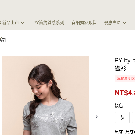
26 新品上市
PY簡約質感系列
官網獨家販售
優惠專區
夏系列
PY by
織衫
超取滿NT$
NT$4,
顏色
灰
尺寸
尺寸