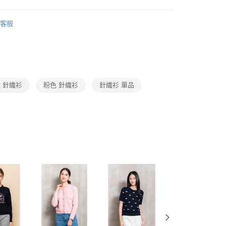
0，滿NT$3,600(含以上)免運費
方式選擇「AFTEE先享後付」後，將跳轉至「AFTEE先享後
erngyuh-簡約質感系列
2025SS_4Y春夏系列
頁面，進行簡訊認證並確認金額後，即可完成結帳。
客服
amilyMart取貨
成立數日內，您將收到繳費通知簡訊。
Category 商品分類
♡ 上衣｜Tops
費通知簡訊後14天內，點擊此簡訊中的連結，可透過四大超商
0，滿NT$3,600(含以上)免運費
網路銀行／等多元方式進行付款，方視為交易完成。
Collection｜4A春夏系列
2025 SS Catalog 春夏型錄商
：結帳手續完成當下不需立刻繳費，但若您需要取消訂單，請聯
付款
的店家。未經商家同意取消之訂單仍視為有效，需透過AFTEE
繳納相關費用。
0，滿NT$3,600(含以上)免運費
否成功請以「AFTEE先享後付 」之結帳頁面顯示為準，若有關於
 針織衫
粉色 針織衫
針織衫 單品
功／繳費後需取消欲退款等相關疑問，請聯繫「AFTEE先享後
1取貨
援中心」
https://netprotections.freshdesk.com/support/home
0，滿NT$3,600(含以上)免運費
項】
恩沛科技股份有限公司提供之「AFTEE先享後付」服務完成之
依本服務之必要範圍內提供個人資料，並將交易相關給付款項請
0，滿NT$3,600(含以上)免運費
讓予恩沛科技股份有限公司。
個人資料處理事宜，請瀏覽以下網址：
(蘭嶼恕不配送)
ee.tw/terms/#terms3
00，滿NT$8,000(含以上)免運費
年的使用者請事先徵得法定代理人或監護人之同意方可使用
E先享後付」，若未經同意申辦者引起之損失，本公司不負相關責
市自取
AFTEE先享後付」時，將依據個別帳號之用戶狀況，依本公司
核予不同之上限額度；若仍有額度不足之情形，本公司將視審查
用戶進行身份認證。
一人註冊多個帳號或使用他人資訊註冊。若發現惡意使用之情