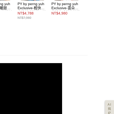
科技股份有限公司將有權停止該用戶之使用額度並採取法律行
ng yuh
PY by perng yuh
PY by perng yuh
PY by perng yuh
ve-暖甜舒
Exclusive-輕快節
Exclusive-雲朵棉
Exclusive-純淨甜
飾針織衫
奏純羊毛針織開襟
花糖立體結飾針織
蜜亮紗荷葉領織紋
NT$4,788
NT$4,980
NT$1,314
衫
衫
針織衫
NT$7,980
NT$4,380
AI
找
尺