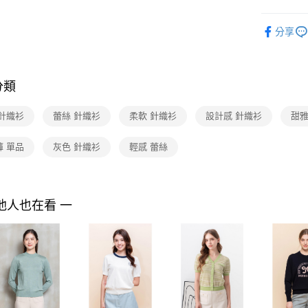
每筆NT$9
１．於結帳
PY by p
付」結帳
分享
付款後全家F
２．訂單
Shop by 
３．收到繳
每筆NT$9
／ATM／
2025 SS 
※ 請注意
7-11取貨
品
絡購買商品
分類
先享後付
每筆NT$9
※ 交易是
 針織衫
蕾絲 針織衫
柔軟 針織衫
設計感 針織衫
甜雅
是否繳費成
付款後7-1
付客戶支
每筆NT$9
褲 單品
灰色 針織衫
輕感 蕾絲
【注意事
黑貓宅配
１．透過由
交易，需
每筆NT$9
求債權轉
他人也在看 一
２．關於
離島宅配 
https://aft
每筆NT$2
３．未成
「AFTE
付款後門
任。
４．使用「
免運費
即時審查
結果請求
５．嚴禁