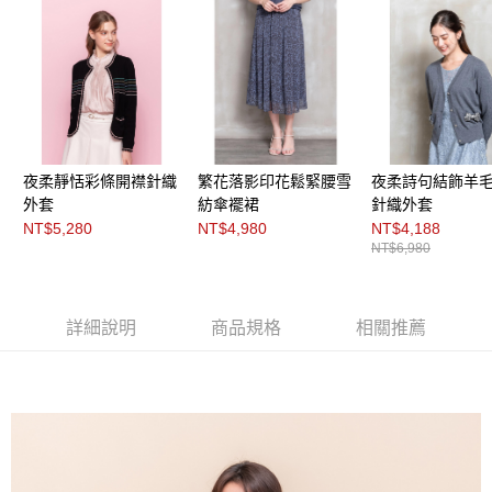
每筆NT$200，滿NT$8,000(含以上)免運費
https://aftee.tw/terms/#terms3
３．未成年的使用者請事先徵得法定代理人或監護人之同意方可使用
付款後門市自取
「AFTEE先享後付」，若未經同意申辦者引起之損失，本公司不負相關責
任。
免運費
４．使用「AFTEE先享後付」時，將依據個別帳號之用戶狀況，依本公司即
時審查核予不同之上限額度；若仍有額度不足之情形，本公司將視審查結果
請求用戶進行身份認證。
５．嚴禁一人註冊多個帳號或使用他人資訊註冊。若發現惡意使用之情形，
恩沛科技股份有限公司將有權停止該用戶之使用額度並採取法律行動。
夜柔靜恬彩條開襟針織
繁花落影印花鬆緊腰雪
夜柔詩句結飾羊
外套
紡傘襬裙
針織外套
NT$5,280
NT$4,980
NT$4,188
NT$6,980
詳細說明
商品規格
相關推薦