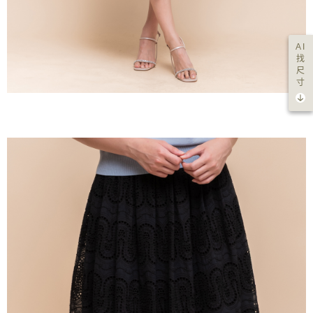
AI
找
尺
寸