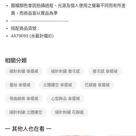
【關於「AFTEE先享後付」】
台灣樂天信用卡公司
圖檔顏色會因拍攝過程、光源及個人使用之螢幕不同而有所差
ATM付款
AFTEE先享後付是「在收到商品之後才付款」的支付方式。 讓您購物簡單
便利好安心！
異，而商品皆以實品為準
１．簡單：不需註冊會員、不需綁卡、不需儲值。
運送方式
--------------------------------------
２．便利：只要手機號碼，簡訊認證，即可結帳。
搭配商品貨號：
３．安心：先確認商品／服務後，再付款。
全家取貨付款
4A79093 (水藍針織衫)
每筆NT$90，滿NT$3,600(含以上)免運費
【「AFTEE先享後付」結帳流程】
１．於結帳方式選擇「AFTEE先享後付」後，將跳轉至「AFTEE先享後付」
付款後全家FamilyMart取貨
結帳頁面，進行簡訊認證並確認金額後，即可完成結帳。
２．訂單成立數日內，您將收到繳費通知簡訊。
每筆NT$90，滿NT$3,600(含以上)免運費
相關分類
３．收到繳費通知簡訊後14天內，點擊此簡訊中的連結，可透過四大超商／
ATM／網路銀行／等多元方式進行付款，方視為交易完成。
7-11取貨付款
細針刺繡 傘襬裙
細針刺繡 層次感
層次感 傘襬裙
※ 請注意：結帳手續完成當下不需立刻繳費，但若您需要取消訂單，請聯絡
每筆NT$90，滿NT$3,600(含以上)免運費
購買商品的店家。未經商家同意取消之訂單仍視為有效，需透過AFTEE先享
後付繳納相關費用。
蕾絲 傘襬裙
立體鏤空 傘襬裙
花瓣邊 傘襬裙
付款後7-11取貨
※ 交易是否成功請以「AFTEE先享後付 」之結帳頁面顯示為準，若有關於
是否繳費成功／繳費後需取消欲退款等相關疑問，請聯繫「AFTEE先享後付
每筆NT$90，滿NT$3,600(含以上)免運費
彎曲線條 傘襬裙
心型飾品 傘襬裙
客戶支援中心」
https://netprotections.freshdesk.com/support/home
黑貓宅配
【注意事項】
細針刺繡 立體鏤空
細針刺繡 花瓣邊
１．透過由恩沛科技股份有限公司提供之「AFTEE先享後付」服務完成之交
每筆NT$90，滿NT$3,600(含以上)免運費
易，需依本服務之必要範圍內提供個人資料，並將交易相關給付款項請求債
權轉讓予恩沛科技股份有限公司。
離島宅配 (蘭嶼恕不配送)
一 其他人也在看 一
２．關於個人資料處理事宜，請瀏覽以下網址：