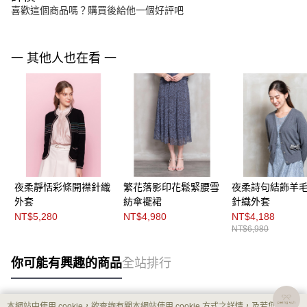
喜歡這個商品嗎？購買後給他一個好評吧
一 其他人也在看 一
夜柔靜恬彩條開襟針織
繁花落影印花鬆緊腰雪
夜柔詩句結飾羊
外套
紡傘襬裙
針織外套
NT$5,280
NT$4,980
NT$4,188
NT$6,980
你可能有興趣的商品
全站排行
本網站中使用 cookie，欲查詢有關本網站使用 cookie 方式之詳情，及若您不希