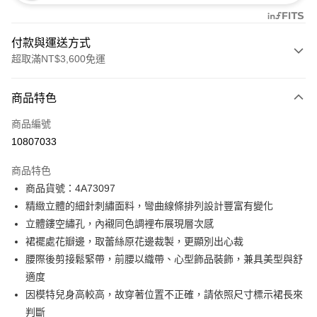
付款與運送方式
超取滿NT$3,600免運
付款方式
商品特色
信用卡一次付款
商品編號
信用卡分期付款
10807033
3 期 0 利率 每期
NT$2,560
21家銀行
商品特色
合作金庫商業銀行
第一商業銀行
超商取貨付款
商品貨號：4A73097
華南商業銀行
彰化商業銀行
精緻立體的細針刺繡面料，彎曲線條排列設計豐富有變化
LINE Pay
上海商業儲蓄銀行
台北富邦商業銀行
國泰世華商業銀行
兆豐國際商業銀行
立體鏤空繡孔，內襯同色調裡布展現層次感
Apple Pay
臺灣中小企業銀行
台中商業銀行
裙襬處花瓣邊，取蕾絲原花邊裁製，更顯別出心裁
匯豐（台灣）商業銀行
華泰商業銀行
腰際後剪接鬆緊帶，前腰以織帶、心型飾品裝飾，兼具美型與舒
街口支付
聯邦商業銀行
遠東國際商業銀行
適度
元大商業銀行
永豐商業銀行
AFTEE先享後付
因模特兒身高較高，故穿著位置不正確，請依照尺寸標示裙長來
玉山商業銀行
星展（台灣）商業銀行
相關說明
判斷
台新國際商業銀行
中國信託商業銀行