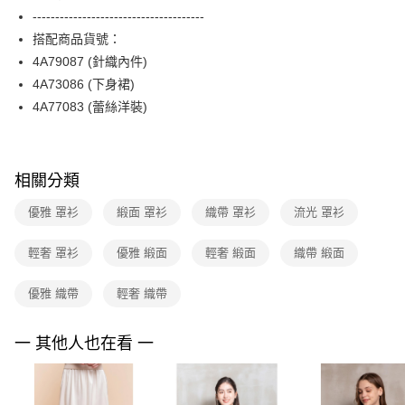
【關於「AFTEE先享後付」】
台灣樂天信用卡公司
--------------------------------------
ATM付款
AFTEE先享後付是「在收到商品之後才付款」的支付方式。 讓您購物簡單
便利好安心！
搭配商品貨號：
１．簡單：不需註冊會員、不需綁卡、不需儲值。
運送方式
4A79087 (針織內件)
２．便利：只要手機號碼，簡訊認證，即可結帳。
4A73086 (下身裙)
３．安心：先確認商品／服務後，再付款。
全家取貨付款
4A77083 (蕾絲洋裝)
每筆NT$90，滿NT$3,600(含以上)免運費
【「AFTEE先享後付」結帳流程】
１．於結帳方式選擇「AFTEE先享後付」後，將跳轉至「AFTEE先享後付」
付款後全家FamilyMart取貨
結帳頁面，進行簡訊認證並確認金額後，即可完成結帳。
２．訂單成立數日內，您將收到繳費通知簡訊。
每筆NT$90，滿NT$3,600(含以上)免運費
相關分類
３．收到繳費通知簡訊後14天內，點擊此簡訊中的連結，可透過四大超商／
ATM／網路銀行／等多元方式進行付款，方視為交易完成。
7-11取貨付款
優雅 罩衫
緞面 罩衫
織帶 罩衫
流光 罩衫
※ 請注意：結帳手續完成當下不需立刻繳費，但若您需要取消訂單，請聯絡
每筆NT$90，滿NT$3,600(含以上)免運費
購買商品的店家。未經商家同意取消之訂單仍視為有效，需透過AFTEE先享
後付繳納相關費用。
輕奢 罩衫
優雅 緞面
輕奢 緞面
織帶 緞面
付款後7-11取貨
※ 交易是否成功請以「AFTEE先享後付 」之結帳頁面顯示為準，若有關於
是否繳費成功／繳費後需取消欲退款等相關疑問，請聯繫「AFTEE先享後付
每筆NT$90，滿NT$3,600(含以上)免運費
優雅 織帶
輕奢 織帶
客戶支援中心」
https://netprotections.freshdesk.com/support/home
黑貓宅配
【注意事項】
一 其他人也在看 一
１．透過由恩沛科技股份有限公司提供之「AFTEE先享後付」服務完成之交
每筆NT$90，滿NT$3,600(含以上)免運費
易，需依本服務之必要範圍內提供個人資料，並將交易相關給付款項請求債
權轉讓予恩沛科技股份有限公司。
離島宅配 (蘭嶼恕不配送)
２．關於個人資料處理事宜，請瀏覽以下網址：