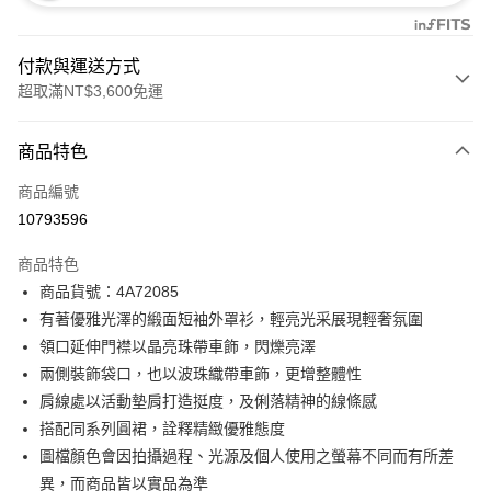
付款與運送方式
超取滿NT$3,600免運
付款方式
商品特色
信用卡一次付款
商品編號
信用卡分期付款
10793596
3 期 0 利率 每期
NT$2,226
21家銀行
商品特色
合作金庫商業銀行
第一商業銀行
超商取貨付款
商品貨號：4A72085
華南商業銀行
彰化商業銀行
有著優雅光澤的緞面短袖外罩衫，輕亮光采展現輕奢氛圍
LINE Pay
上海商業儲蓄銀行
台北富邦商業銀行
國泰世華商業銀行
兆豐國際商業銀行
領口延伸門襟以晶亮珠帶車飾，閃爍亮澤
Apple Pay
臺灣中小企業銀行
台中商業銀行
兩側裝飾袋口，也以波珠織帶車飾，更增整體性
匯豐（台灣）商業銀行
華泰商業銀行
肩線處以活動墊肩打造挺度，及俐落精神的線條感
街口支付
聯邦商業銀行
遠東國際商業銀行
搭配同系列圓裙，詮釋精緻優雅態度
元大商業銀行
永豐商業銀行
AFTEE先享後付
圖檔顏色會因拍攝過程、光源及個人使用之螢幕不同而有所差
玉山商業銀行
星展（台灣）商業銀行
相關說明
異，而商品皆以實品為準
台新國際商業銀行
中國信託商業銀行