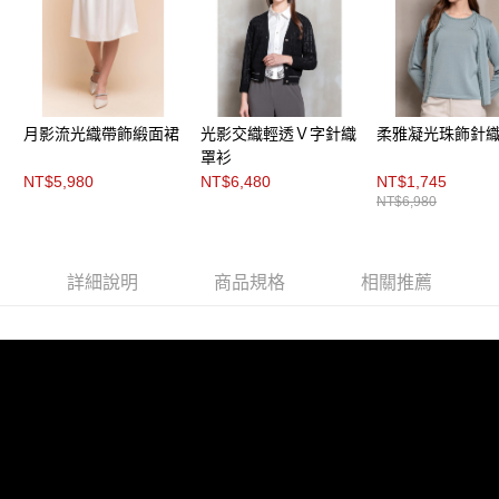
每筆NT$200，滿NT$8,000(含以上)免運費
https://aftee.tw/terms/#terms3
３．未成年的使用者請事先徵得法定代理人或監護人之同意方可使用
付款後門市自取
「AFTEE先享後付」，若未經同意申辦者引起之損失，本公司不負相關責
任。
免運費
４．使用「AFTEE先享後付」時，將依據個別帳號之用戶狀況，依本公司即
時審查核予不同之上限額度；若仍有額度不足之情形，本公司將視審查結果
請求用戶進行身份認證。
月影流光織帶飾緞面裙
光影交織輕透Ｖ字針織
柔雅凝光珠飾針
５．嚴禁一人註冊多個帳號或使用他人資訊註冊。若發現惡意使用之情形，
罩衫
恩沛科技股份有限公司將有權停止該用戶之使用額度並採取法律行動。
NT$5,980
NT$6,480
NT$1,745
NT$6,980
詳細說明
商品規格
相關推薦