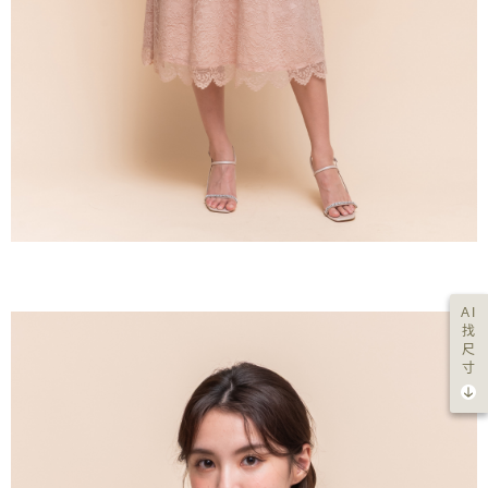
AI
找
尺
寸