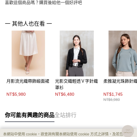
喜歡這個商品嗎？購買後給他一個好評吧
一 其他人也在看 一
月影流光織帶飾緞面裙
光影交織輕透Ｖ字針織
柔雅凝光珠飾針
罩衫
NT$5,980
NT$6,480
NT$1,745
NT$6,980
你可能有興趣的商品
全站排行
本網站中使用 cookie，欲查詢有關本網站使用 cookie 方式之詳情，及若您不希