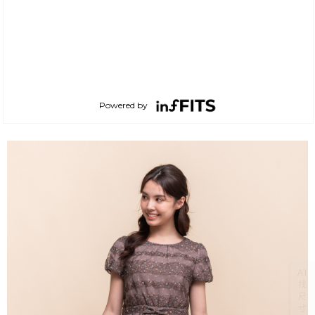
AI
找
尺
寸