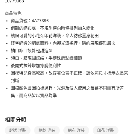
10779063
3 期 0 利率 每期
NT$2,893
21家銀行
商品特色
合作金庫商業銀行
第一商業銀行
超商取貨付款
商品貨號：4A77396
華南商業銀行
彰化商業銀行
俏甜的網布底，不規則橫向暗條排列加入變化
LINE Pay
上海商業儲蓄銀行
台北富邦商業銀行
國泰世華商業銀行
兆豐國際商業銀行
繽紛可愛的小花朵印花洋裝，令人彷彿置身花田
Apple Pay
臺灣中小企業銀行
台中商業銀行
鏤空輕透的網底面料，內襯光澤襯裡，隱約展現優雅層次
匯豐（台灣）商業銀行
華泰商業銀行
袖口縮口設計輕甜造型
街口支付
聯邦商業銀行
遠東國際商業銀行
領口、腰際蝴蝶結，手縫珠飾點綴細節
元大商業銀行
永豐商業銀行
AFTEE先享後付
後開式拉鍊增加穿脫便利性
玉山商業銀行
星展（台灣）商業銀行
相關說明
因模特兒身高較高，故穿著位置不正確，請依照尺寸標示衣長來
台新國際商業銀行
中國信託商業銀行
【關於「AFTEE先享後付」】
台灣樂天信用卡公司
判斷
ATM付款
AFTEE先享後付是「在收到商品之後才付款」的支付方式。 讓您購物簡單
便利好安心！
圖檔顏色會因拍攝過程、光源及個人使用之螢幕不同而有所差
１．簡單：不需註冊會員、不需綁卡、不需儲值。
運送方式
異，而商品皆以實品為準
２．便利：只要手機號碼，簡訊認證，即可結帳。
３．安心：先確認商品／服務後，再付款。
全家取貨付款
每筆NT$90，滿NT$3,600(含以上)免運費
【「AFTEE先享後付」結帳流程】
相關分類
１．於結帳方式選擇「AFTEE先享後付」後，將跳轉至「AFTEE先享後付」
付款後全家FamilyMart取貨
結帳頁面，進行簡訊認證並確認金額後，即可完成結帳。
２．訂單成立數日內，您將收到繳費通知簡訊。
輕透 洋裝
網紗 洋裝
網布 洋裝
印花 洋裝
每筆NT$90，滿NT$3,600(含以上)免運費