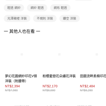
３．收到繳費通知簡訊後14天內，點擊此簡訊中的連結，可透過四大超商／
ATM／網路銀行／等多元方式進行付款，方視為交易完成。
7-11取貨付款
輕透 網紗
網紗 輕透
網布 輕透
※ 請注意：結帳手續完成當下不需立刻繳費，但若您需要取消訂單，請聯絡
每筆NT$90，滿NT$3,600(含以上)免運費
購買商品的店家。未經商家同意取消之訂單仍視為有效，需透過AFTEE先享
後付繳納相關費用。
光澤襯裡 洋裝
不規則 洋裝
鏤空 洋裝
付款後7-11取貨
※ 交易是否成功請以「AFTEE先享後付 」之結帳頁面顯示為準，若有關於
是否繳費成功／繳費後需取消欲退款等相關疑問，請聯繫「AFTEE先享後付
每筆NT$90，滿NT$3,600(含以上)免運費
一 其他人也在看 一
客戶支援中心」
https://netprotections.freshdesk.com/support/home
黑貓宅配
【注意事項】
１．透過由恩沛科技股份有限公司提供之「AFTEE先享後付」服務完成之交
每筆NT$90，滿NT$3,600(含以上)免運費
易，需依本服務之必要範圍內提供個人資料，並將交易相關給付款項請求債
權轉讓予恩沛科技股份有限公司。
離島宅配 (蘭嶼恕不配送)
２．關於個人資料處理事宜，請瀏覽以下網址：
每筆NT$200，滿NT$8,000(含以上)免運費
https://aftee.tw/terms/#terms3
３．未成年的使用者請事先徵得法定代理人或監護人之同意方可使用
付款後門市自取
「AFTEE先享後付」，若未經同意申辦者引起之損失，本公司不負相關責
任。
免運費
夢幻花園網紗印花V領
粉櫻愛戀花朵繡花洋裝
田園流畔柔棉印
４．使用「AFTEE先享後付」時，將依據個別帳號之用戶狀況，依本公司即
洋裝（附腰帶）
時審查核予不同之上限額度；若仍有額度不足之情形，本公司將視審查結果
NT$2,394
NT$2,170
NT$2,484
請求用戶進行身份認證。
NT$7,980
NT$8,680
NT$8,280
５．嚴禁一人註冊多個帳號或使用他人資訊註冊。若發現惡意使用之情形，
恩沛科技股份有限公司將有權停止該用戶之使用額度並採取法律行動。