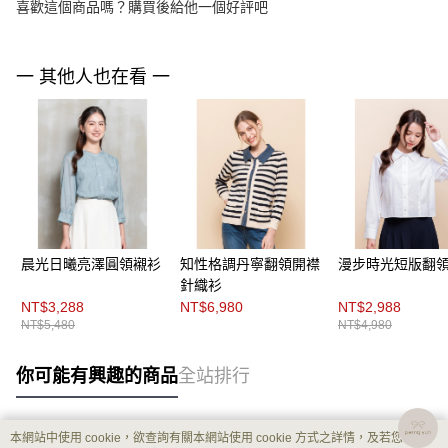
喜歡這個商品嗎？購買後給他一個好評吧
一 其他人也在看 一
晨光日曦亮澤圓領襯衫
知性格調丹寧翻領開襟
漫步時光短版翻
針織衫
NT$3,288
NT$6,980
NT$2,988
NT$5,480
NT$4,980
你可能有興趣的商品
全站排行
本網站中使用 cookie，欲查詢有關本網站使用 cookie 方式之詳情，及若您不希