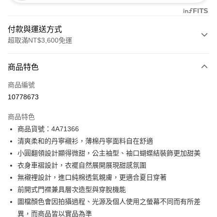
付款與運送方式
超取滿NT$3,600免運
付款方式
商品特色
信用卡一次付款
商品編號
信用卡分期付款
10778673
3 期 0 利率 每期
NT$1,760
21家銀行
商品特色
合作金庫商業銀行
第一商業銀行
超商取貨付款
商品貨號：4A71366
華南商業銀行
彰化商業銀行
清爽柔和的丹寧襯衫，薄棉丹寧面料自在舒適
LINE Pay
上海商業儲蓄銀行
台北富邦商業銀行
國泰世華商業銀行
兆豐國際商業銀行
小圓翻領設計顯得微甜，公主袖型、袖口蝴蝶結裝飾更加甜美
Apple Pay
臺灣中小企業銀行
台中商業銀行
衣身車褶設計，衣襬自然展開展現甜感氛圍
匯豐（台灣）商業銀行
華泰商業銀行
無襯裡設計，進口純棉透氣親膚，更適合夏日穿著
街口支付
聯邦商業銀行
遠東國際商業銀行
前開式門襟兼具層次造型與穿脫機能
元大商業銀行
永豐商業銀行
AFTEE先享後付
圖檔顏色會因拍攝過程、光源及個人使用之螢幕不同而有所差
玉山商業銀行
星展（台灣）商業銀行
相關說明
異，而商品皆以實品為準
台新國際商業銀行
中國信託商業銀行