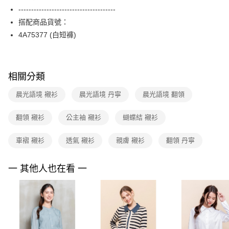
【關於「AFTEE先享後付」】
台灣樂天信用卡公司
--------------------------------------
ATM付款
AFTEE先享後付是「在收到商品之後才付款」的支付方式。 讓您購物簡單
便利好安心！
搭配商品貨號：
１．簡單：不需註冊會員、不需綁卡、不需儲值。
運送方式
4A75377 (白短褲)
２．便利：只要手機號碼，簡訊認證，即可結帳。
３．安心：先確認商品／服務後，再付款。
全家取貨付款
每筆NT$90，滿NT$3,600(含以上)免運費
【「AFTEE先享後付」結帳流程】
相關分類
１．於結帳方式選擇「AFTEE先享後付」後，將跳轉至「AFTEE先享後付」
付款後全家FamilyMart取貨
結帳頁面，進行簡訊認證並確認金額後，即可完成結帳。
２．訂單成立數日內，您將收到繳費通知簡訊。
晨光語境 襯衫
晨光語境 丹寧
晨光語境 翻領
每筆NT$90，滿NT$3,600(含以上)免運費
３．收到繳費通知簡訊後14天內，點擊此簡訊中的連結，可透過四大超商／
ATM／網路銀行／等多元方式進行付款，方視為交易完成。
7-11取貨付款
翻領 襯衫
公主袖 襯衫
蝴蝶結 襯衫
※ 請注意：結帳手續完成當下不需立刻繳費，但若您需要取消訂單，請聯絡
每筆NT$90，滿NT$3,600(含以上)免運費
購買商品的店家。未經商家同意取消之訂單仍視為有效，需透過AFTEE先享
後付繳納相關費用。
車褶 襯衫
透氣 襯衫
親膚 襯衫
翻領 丹寧
付款後7-11取貨
※ 交易是否成功請以「AFTEE先享後付 」之結帳頁面顯示為準，若有關於
是否繳費成功／繳費後需取消欲退款等相關疑問，請聯繫「AFTEE先享後付
每筆NT$90，滿NT$3,600(含以上)免運費
一 其他人也在看 一
客戶支援中心」
https://netprotections.freshdesk.com/support/home
黑貓宅配
【注意事項】
１．透過由恩沛科技股份有限公司提供之「AFTEE先享後付」服務完成之交
每筆NT$90，滿NT$3,600(含以上)免運費
易，需依本服務之必要範圍內提供個人資料，並將交易相關給付款項請求債
權轉讓予恩沛科技股份有限公司。
離島宅配 (蘭嶼恕不配送)
２．關於個人資料處理事宜，請瀏覽以下網址：