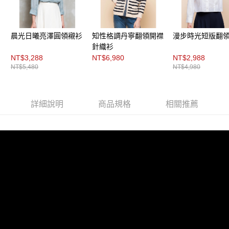
每筆NT$200，滿NT$8,000(含以上)免運費
https://aftee.tw/terms/#terms3
３．未成年的使用者請事先徵得法定代理人或監護人之同意方可使用
付款後門市自取
「AFTEE先享後付」，若未經同意申辦者引起之損失，本公司不負相關責
任。
免運費
晨光日曦亮澤圓領襯衫
知性格調丹寧翻領開襟
漫步時光短版翻
４．使用「AFTEE先享後付」時，將依據個別帳號之用戶狀況，依本公司即
針織衫
時審查核予不同之上限額度；若仍有額度不足之情形，本公司將視審查結果
NT$3,288
NT$6,980
NT$2,988
請求用戶進行身份認證。
NT$5,480
NT$4,980
５．嚴禁一人註冊多個帳號或使用他人資訊註冊。若發現惡意使用之情形，
恩沛科技股份有限公司將有權停止該用戶之使用額度並採取法律行動。
詳細說明
商品規格
相關推薦