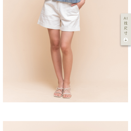
AI
找
尺
寸