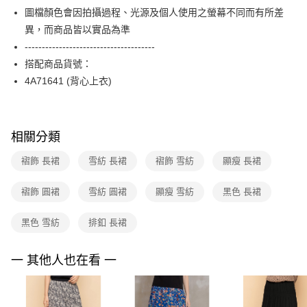
【關於「AFTEE先享後付」】
台灣樂天信用卡公司
圖檔顏色會因拍攝過程、光源及個人使用之螢幕不同而有所差
ATM付款
AFTEE先享後付是「在收到商品之後才付款」的支付方式。 讓您購物簡單
便利好安心！
異，而商品皆以實品為準
１．簡單：不需註冊會員、不需綁卡、不需儲值。
運送方式
--------------------------------------
２．便利：只要手機號碼，簡訊認證，即可結帳。
搭配商品貨號：
３．安心：先確認商品／服務後，再付款。
全家取貨付款
4A71641 (背心上衣)
每筆NT$90，滿NT$3,600(含以上)免運費
【「AFTEE先享後付」結帳流程】
１．於結帳方式選擇「AFTEE先享後付」後，將跳轉至「AFTEE先享後付」
付款後全家FamilyMart取貨
結帳頁面，進行簡訊認證並確認金額後，即可完成結帳。
２．訂單成立數日內，您將收到繳費通知簡訊。
每筆NT$90，滿NT$3,600(含以上)免運費
相關分類
３．收到繳費通知簡訊後14天內，點擊此簡訊中的連結，可透過四大超商／
ATM／網路銀行／等多元方式進行付款，方視為交易完成。
7-11取貨付款
褶飾 長裙
雪紡 長裙
褶飾 雪紡
顯瘦 長裙
※ 請注意：結帳手續完成當下不需立刻繳費，但若您需要取消訂單，請聯絡
每筆NT$90，滿NT$3,600(含以上)免運費
購買商品的店家。未經商家同意取消之訂單仍視為有效，需透過AFTEE先享
後付繳納相關費用。
褶飾 圓裙
雪紡 圓裙
顯瘦 雪紡
黑色 長裙
付款後7-11取貨
※ 交易是否成功請以「AFTEE先享後付 」之結帳頁面顯示為準，若有關於
是否繳費成功／繳費後需取消欲退款等相關疑問，請聯繫「AFTEE先享後付
每筆NT$90，滿NT$3,600(含以上)免運費
黑色 雪紡
排釦 長裙
客戶支援中心」
https://netprotections.freshdesk.com/support/home
黑貓宅配
【注意事項】
一 其他人也在看 一
１．透過由恩沛科技股份有限公司提供之「AFTEE先享後付」服務完成之交
每筆NT$90，滿NT$3,600(含以上)免運費
易，需依本服務之必要範圍內提供個人資料，並將交易相關給付款項請求債
權轉讓予恩沛科技股份有限公司。
離島宅配 (蘭嶼恕不配送)
２．關於個人資料處理事宜，請瀏覽以下網址：