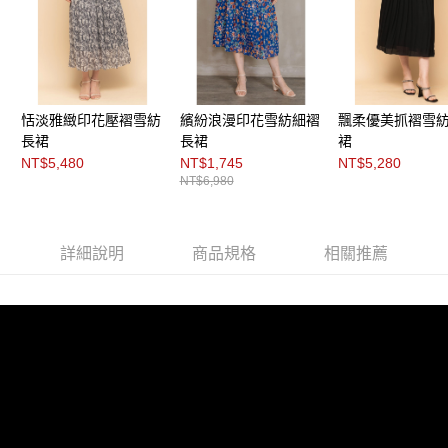
每筆NT$200，滿NT$8,000(含以上)免運費
https://aftee.tw/terms/#terms3
３．未成年的使用者請事先徵得法定代理人或監護人之同意方可使用
付款後門市自取
「AFTEE先享後付」，若未經同意申辦者引起之損失，本公司不負相關責
任。
免運費
４．使用「AFTEE先享後付」時，將依據個別帳號之用戶狀況，依本公司即
時審查核予不同之上限額度；若仍有額度不足之情形，本公司將視審查結果
請求用戶進行身份認證。
恬淡雅緻印花壓褶雪紡
繽紛浪漫印花雪紡細褶
飄柔優美抓褶雪
５．嚴禁一人註冊多個帳號或使用他人資訊註冊。若發現惡意使用之情形，
長裙
長裙
裙
恩沛科技股份有限公司將有權停止該用戶之使用額度並採取法律行動。
NT$5,480
NT$1,745
NT$5,280
NT$6,980
詳細說明
商品規格
相關推薦