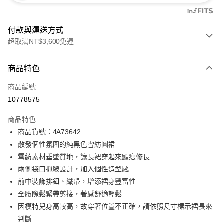
付款與運送方式
超取滿NT$3,600免運
付款方式
商品特色
信用卡一次付款
商品編號
信用卡分期付款
10778575
3 期 0 利率 每期
NT$1,660
21家銀行
商品特色
合作金庫商業銀行
第一商業銀行
超商取貨付款
商品貨號：4A73642
華南商業銀行
彰化商業銀行
散發個性氛圍的純黑色雪紡圓裙
LINE Pay
上海商業儲蓄銀行
台北富邦商業銀行
國泰世華商業銀行
兆豐國際商業銀行
雪紡素材垂墜質地，讓長裙穿起來顯瘦修長
Apple Pay
臺灣中小企業銀行
台中商業銀行
兩側袋口抓皺設計，加入個性造型感
匯豐（台灣）商業銀行
華泰商業銀行
前中裝飾排釦、織帶，增添裙身豐富性
街口支付
聯邦商業銀行
遠東國際商業銀行
全腰際鬆緊帶剪接，著感舒適輕鬆
元大商業銀行
永豐商業銀行
AFTEE先享後付
因模特兒身高較高，故穿著位置不正確，請依照尺寸標示裙長來
玉山商業銀行
星展（台灣）商業銀行
相關說明
判斷
台新國際商業銀行
中國信託商業銀行