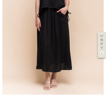
AI
找
尺
寸