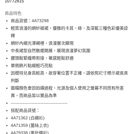
10772815
3 期 0 利率 每期
NT$1,893
21家銀行
商品特色
合作金庫商業銀行
第一商業銀行
超商取貨付款
商品貨號：4A73298
華南商業銀行
彰化商業銀行
輕質浪漫的網紗褶裙，優雅的卡其、綠、及深藍三種色彩優美詮
LINE Pay
上海商業儲蓄銀行
台北富邦商業銀行
國泰世華商業銀行
兆豐國際商業銀行
釋
Apple Pay
臺灣中小企業銀行
台中商業銀行
網紗內襯光澤襯裡，浪漫層次顯現
匯豐（台灣）商業銀行
華泰商業銀行
中長裙型自然散襬開展，展現浪漫夢幻氛圍
街口支付
聯邦商業銀行
遠東國際商業銀行
腰頭鬆緊織帶剪接，著感輕鬆舒適
元大商業銀行
永豐商業銀行
AFTEE先享後付
單側飾片點綴輕巧亮點
玉山商業銀行
星展（台灣）商業銀行
相關說明
因模特兒身高較高，故穿著位置不正確，請依照尺寸標示裙長來
台新國際商業銀行
中國信託商業銀行
【關於「AFTEE先享後付」】
台灣樂天信用卡公司
判斷
ATM付款
AFTEE先享後付是「在收到商品之後才付款」的支付方式。 讓您購物簡單
便利好安心！
圖檔顏色會因拍攝過程、光源及個人使用之螢幕不同而有所差
１．簡單：不需註冊會員、不需綁卡、不需儲值。
運送方式
異，而商品皆以實品為準
２．便利：只要手機號碼，簡訊認證，即可結帳。
--------------------------------------
３．安心：先確認商品／服務後，再付款。
全家取貨付款
搭配商品貨號：
每筆NT$90，滿NT$3,600(含以上)免運費
【「AFTEE先享後付」結帳流程】
4A71362 (白襯衫)
１．於結帳方式選擇「AFTEE先享後付」後，將跳轉至「AFTEE先享後付」
付款後全家FamilyMart取貨
結帳頁面，進行簡訊認證並確認金額後，即可完成結帳。
4A71359 (蕾絲上衣)
２．訂單成立數日內，您將收到繳費通知簡訊。
每筆NT$90，滿NT$3,600(含以上)免運費
4A79338 (黑針織衫)