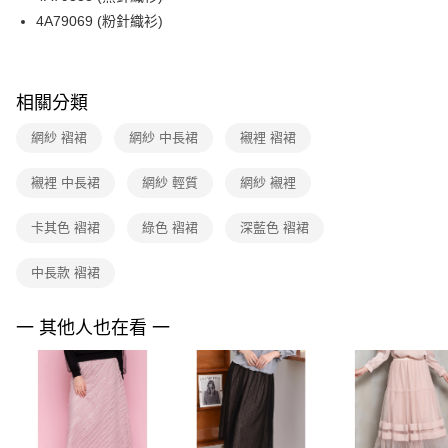
３．收到繳費通知簡訊後14天內，點擊此簡訊中的連結，可透過四大超商／
4A79069 (粉針織衫)
ATM／網路銀行／等多元方式進行付款，方視為交易完成。
7-11取貨付款
※ 請注意：結帳手續完成當下不需立刻繳費，但若您需要取消訂單，請聯絡
每筆NT$90，滿NT$3,600(含以上)免運費
購買商品的店家。未經商家同意取消之訂單仍視為有效，需透過AFTEE先享
後付繳納相關費用。
付款後7-11取貨
※ 交易是否成功請以「AFTEE先享後付 」之結帳頁面顯示為準，若有關於
相關分類
是否繳費成功／繳費後需取消欲退款等相關疑問，請聯繫「AFTEE先享後付
每筆NT$90，滿NT$3,600(含以上)免運費
客戶支援中心」
https://netprotections.freshdesk.com/support/home
網紗 褶裙
網紗 中長裙
襯裡 褶裙
黑貓宅配
【注意事項】
襯裡 中長裙
網紗 輕質
網紗 襯裡
１．透過由恩沛科技股份有限公司提供之「AFTEE先享後付」服務完成之交
每筆NT$90，滿NT$3,600(含以上)免運費
易，需依本服務之必要範圍內提供個人資料，並將交易相關給付款項請求債
權轉讓予恩沛科技股份有限公司。
離島宅配 (蘭嶼恕不配送)
卡其色 褶裙
綠色 褶裙
深藍色 褶裙
２．關於個人資料處理事宜，請瀏覽以下網址：
每筆NT$200，滿NT$8,000(含以上)免運費
https://aftee.tw/terms/#terms3
中長款 褶裙
３．未成年的使用者請事先徵得法定代理人或監護人之同意方可使用
付款後門市自取
「AFTEE先享後付」，若未經同意申辦者引起之損失，本公司不負相關責
任。
免運費
一 其他人也在看 一
４．使用「AFTEE先享後付」時，將依據個別帳號之用戶狀況，依本公司即
時審查核予不同之上限額度；若仍有額度不足之情形，本公司將視審查結果
請求用戶進行身份認證。
５．嚴禁一人註冊多個帳號或使用他人資訊註冊。若發現惡意使用之情形，
恩沛科技股份有限公司將有權停止該用戶之使用額度並採取法律行動。