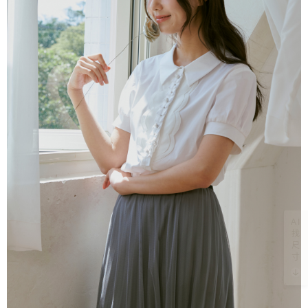
AI
找
尺
寸