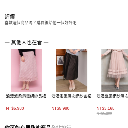
評價
喜歡這個商品嗎？購買後給他一個好評吧
一 其他人也在看 一
浪漫波柔斜裁網紗長裙
浪漫澎柔層次網紗圓裙
浪漫飄柔網紗層
NT$5,980
NT$5,980
NT$3,168
NT$5,280
你可能有興趣的商品
全站排行