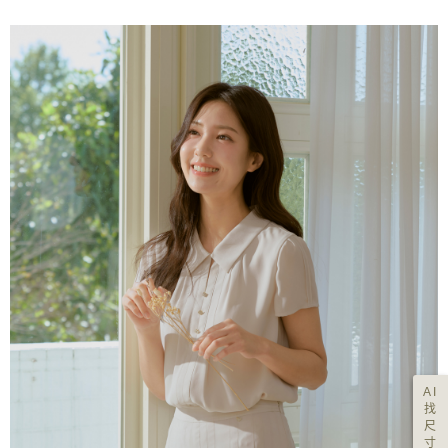
AI
找
尺
寸