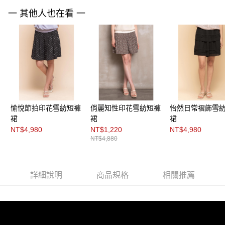
每筆NT$200，滿NT$8,000(含以上)免運費
https://aftee.tw/terms/#terms3
一 其他人也在看 一
３．未成年的使用者請事先徵得法定代理人或監護人之同意方可使用
付款後門市自取
「AFTEE先享後付」，若未經同意申辦者引起之損失，本公司不負相關責
任。
免運費
４．使用「AFTEE先享後付」時，將依據個別帳號之用戶狀況，依本公司即
時審查核予不同之上限額度；若仍有額度不足之情形，本公司將視審查結果
請求用戶進行身份認證。
５．嚴禁一人註冊多個帳號或使用他人資訊註冊。若發現惡意使用之情形，
恩沛科技股份有限公司將有權停止該用戶之使用額度並採取法律行動。
愉悅節拍印花雪紡短褲
俏麗知性印花雪紡短褲
怡然日常褶飾雪
裙
裙
裙
NT$4,980
NT$1,220
NT$4,980
NT$4,880
詳細說明
商品規格
相關推薦