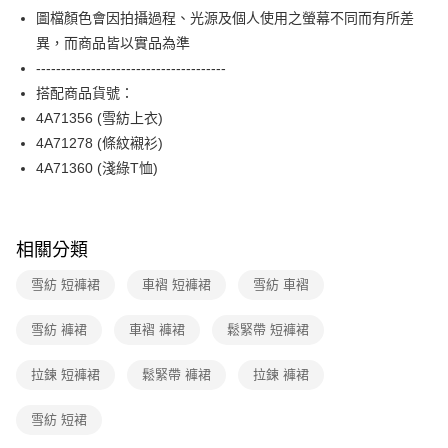
【關於「AFTEE先享後付」】
台灣樂天信用卡公司
圖檔顏色會因拍攝過程、光源及個人使用之螢幕不同而有所差
ATM付款
AFTEE先享後付是「在收到商品之後才付款」的支付方式。 讓您購物簡單
便利好安心！
異，而商品皆以實品為準
１．簡單：不需註冊會員、不需綁卡、不需儲值。
運送方式
--------------------------------------
２．便利：只要手機號碼，簡訊認證，即可結帳。
搭配商品貨號：
３．安心：先確認商品／服務後，再付款。
全家取貨付款
4A71356 (雪紡上衣)
每筆NT$90，滿NT$3,600(含以上)免運費
【「AFTEE先享後付」結帳流程】
4A71278 (條紋襯衫)
１．於結帳方式選擇「AFTEE先享後付」後，將跳轉至「AFTEE先享後付」
付款後全家FamilyMart取貨
結帳頁面，進行簡訊認證並確認金額後，即可完成結帳。
4A71360 (淺綠T恤)
２．訂單成立數日內，您將收到繳費通知簡訊。
每筆NT$90，滿NT$3,600(含以上)免運費
３．收到繳費通知簡訊後14天內，點擊此簡訊中的連結，可透過四大超商／
ATM／網路銀行／等多元方式進行付款，方視為交易完成。
7-11取貨付款
※ 請注意：結帳手續完成當下不需立刻繳費，但若您需要取消訂單，請聯絡
相關分類
每筆NT$90，滿NT$3,600(含以上)免運費
購買商品的店家。未經商家同意取消之訂單仍視為有效，需透過AFTEE先享
後付繳納相關費用。
雪紡 短褲裙
車褶 短褲裙
雪紡 車褶
付款後7-11取貨
※ 交易是否成功請以「AFTEE先享後付 」之結帳頁面顯示為準，若有關於
是否繳費成功／繳費後需取消欲退款等相關疑問，請聯繫「AFTEE先享後付
每筆NT$90，滿NT$3,600(含以上)免運費
客戶支援中心」
https://netprotections.freshdesk.com/support/home
雪紡 褲裙
車褶 褲裙
鬆緊帶 短褲裙
黑貓宅配
【注意事項】
拉鍊 短褲裙
鬆緊帶 褲裙
拉鍊 褲裙
１．透過由恩沛科技股份有限公司提供之「AFTEE先享後付」服務完成之交
每筆NT$90，滿NT$3,600(含以上)免運費
易，需依本服務之必要範圍內提供個人資料，並將交易相關給付款項請求債
權轉讓予恩沛科技股份有限公司。
雪紡 短裙
離島宅配 (蘭嶼恕不配送)
２．關於個人資料處理事宜，請瀏覽以下網址：