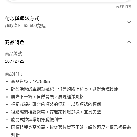
付款與運送方式
超取滿NT$3,600免運
付款方式
商品特色
信用卡一次付款
商品編號
信用卡分期付款
10772722
3 期 0 利率 每期
NT$1,660
21家銀行
商品特色
合作金庫商業銀行
第一商業銀行
超商取貨付款
商品貨號：4A75355
華南商業銀行
彰化商業銀行
輕盈活潑的車褶短褲裙，俏麗的膝上裙長，顯得活潑輕漾
LINE Pay
上海商業儲蓄銀行
台北富邦商業銀行
國泰世華商業銀行
兆豐國際商業銀行
腰際下車褶，自然開展，展現輕漾風格
Apple Pay
臺灣中小企業銀行
台中商業銀行
褲裙式設計融合的褲裝的便利，以及短裙的輕俏
匯豐（台灣）商業銀行
華泰商業銀行
後腰際剪接鬆緊帶，穿起來輕鬆舒適，兼具美型
街口支付
聯邦商業銀行
遠東國際商業銀行
脇開式拉鍊增加穿脫便利性
元大商業銀行
永豐商業銀行
AFTEE先享後付
因模特兒身高較高，故穿著位置不正確，請依照尺寸標示裙長來
玉山商業銀行
星展（台灣）商業銀行
相關說明
判斷
台新國際商業銀行
中國信託商業銀行