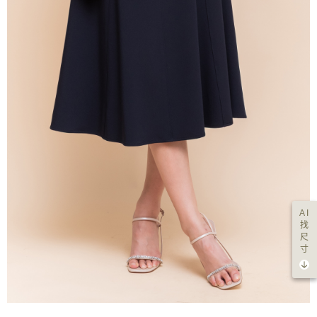
AI
找
尺
寸