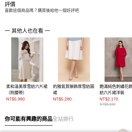
評價
喜歡這個商品嗎？購買後給他一個好評吧
一 其他人也在看 一
柔和溫美厚雪紡六片裙
約雅氣質辮飾厚雪紡圓
飽滿純色刺繡花
（附腰帶）
裙
紡六片裙洋裝
NT$5,980
NT$5,280
NT$2,170
NT$8,680
你可能有興趣的商品
全站排行