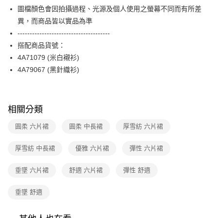
【關於「AFTEE先享後付」】
台灣樂天信用卡公司
圖檔顏色會因拍攝過程、光源及個人使用之螢幕不同而有所差
ATM付款
AFTEE先享後付是「在收到商品之後才付款」的支付方式。 讓您購物簡單
便利好安心！
異，而商品皆以實品為準
１．簡單：不需註冊會員、不需綁卡、不需儲值。
運送方式
--------------------------------------
２．便利：只要手機號碼，簡訊認證，即可結帳。
搭配商品貨號：
３．安心：先確認商品／服務後，再付款。
全家取貨付款
4A71079 (米白襯衫)
每筆NT$90，滿NT$3,600(含以上)免運費
【「AFTEE先享後付」結帳流程】
4A79067 (黑針織衫)
１．於結帳方式選擇「AFTEE先享後付」後，將跳轉至「AFTEE先享後付」
付款後全家FamilyMart取貨
結帳頁面，進行簡訊認證並確認金額後，即可完成結帳。
２．訂單成立數日內，您將收到繳費通知簡訊。
每筆NT$90，滿NT$3,600(含以上)免運費
３．收到繳費通知簡訊後14天內，點擊此簡訊中的連結，可透過四大超商／
ATM／網路銀行／等多元方式進行付款，方視為交易完成。
相關分類
7-11取貨付款
※ 請注意：結帳手續完成當下不需立刻繳費，但若您需要取消訂單，請聯絡
每筆NT$90，滿NT$3,600(含以上)免運費
購買商品的店家。未經商家同意取消之訂單仍視為有效，需透過AFTEE先享
圓柔 六片裙
圓柔 中長裙
厚雪紡 六片裙
後付繳納相關費用。
付款後7-11取貨
※ 交易是否成功請以「AFTEE先享後付 」之結帳頁面顯示為準，若有關於
厚雪紡 中長裙
優雅 六片裙
彈性 六片裙
是否繳費成功／繳費後需取消欲退款等相關疑問，請聯繫「AFTEE先享後付
每筆NT$90，滿NT$3,600(含以上)免運費
客戶支援中心」
https://netprotections.freshdesk.com/support/home
垂墜 六片裙
舒適 六片裙
彈性 舒適
黑貓宅配
【注意事項】
１．透過由恩沛科技股份有限公司提供之「AFTEE先享後付」服務完成之交
每筆NT$90，滿NT$3,600(含以上)免運費
垂墜 舒適
易，需依本服務之必要範圍內提供個人資料，並將交易相關給付款項請求債
權轉讓予恩沛科技股份有限公司。
離島宅配 (蘭嶼恕不配送)
２．關於個人資料處理事宜，請瀏覽以下網址：