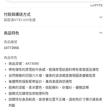
付款與運送方式
超取滿NT$3,600免運
付款方式
商品特色
信用卡一次付款
商品編號
信用卡分期付款
10772655
3 期 0 利率 每期
NT$1,993
21家銀行
商品特色
合作金庫商業銀行
第一商業銀行
超商取貨付款
商品貨號：4A73080
華南商業銀行
彰化商業銀行
帶有彈性的厚雪紡中長裙，輕彈厚雪紡面料帶有垂墜感及彈性
LINE Pay
上海商業儲蓄銀行
台北富邦商業銀行
國泰世華商業銀行
兆豐國際商業銀行
自然開展的切接六片裙，優美的波浪襬度展現圓柔優雅氣質
Apple Pay
臺灣中小企業銀行
台中商業銀行
後腰際剪接鬆緊帶設計，兼具美感與舒適性
匯豐（台灣）商業銀行
華泰商業銀行
經典的深藍、柔米雙色，搭配襯衫、針織衫，優雅詮釋
街口支付
聯邦商業銀行
遠東國際商業銀行
脇開式拉鍊增加穿脫便利性
元大商業銀行
永豐商業銀行
AFTEE先享後付
因模特兒身高較高，故穿著位置不正確，請依照尺寸標示裙長來
玉山商業銀行
星展（台灣）商業銀行
相關說明
判斷
台新國際商業銀行
中國信託商業銀行