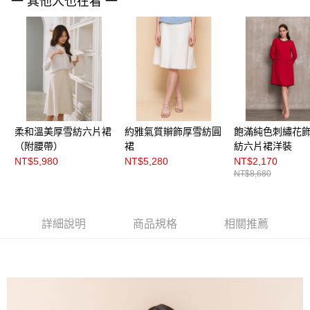
每筆NT$200，滿NT$8,000(含以上)免運費
一 其他人也在看 一
https://aftee.tw/terms/#terms3
３．未成年的使用者請事先徵得法定代理人或監護人之同意方可使用
付款後門市自取
「AFTEE先享後付」，若未經同意申辦者引起之損失，本公司不負相關責
任。
免運費
４．使用「AFTEE先享後付」時，將依據個別帳號之用戶狀況，依本公司即
時審查核予不同之上限額度；若仍有額度不足之情形，本公司將視審查結果
請求用戶進行身份認證。
５．嚴禁一人註冊多個帳號或使用他人資訊註冊。若發現惡意使用之情形，
恩沛科技股份有限公司將有權停止該用戶之使用額度並採取法律行動。
柔和溫美厚雪紡六片裙
約雅氣質辮飾厚雪紡圓
飽滿純色刺繡花
（附腰帶）
裙
紡六片裙洋裝
NT$5,980
NT$5,280
NT$2,170
NT$8,680
詳細說明
商品規格
相關推薦