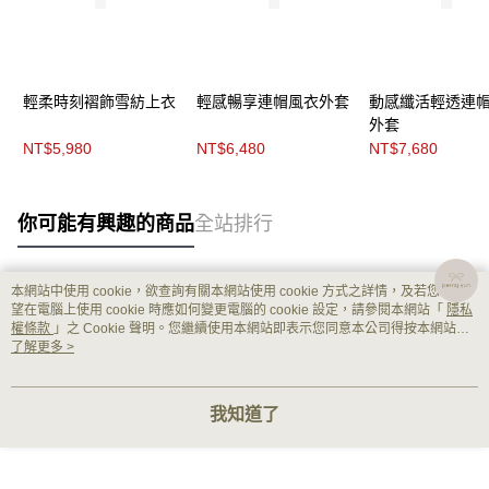
輕柔時刻褶飾雪紡上衣
輕感暢享連帽風衣外套
動感纖活輕透連
外套
NT$5,980
NT$6,480
NT$7,680
你可能有興趣的商品
全站排行
本網站中使用 cookie，欲查詢有關本網站使用 cookie 方式之詳情，及若您不希
熱門標籤
望在電腦上使用 cookie 時應如何變更電腦的 cookie 設定，請參閱本網站「
隱私
權條款
」之 Cookie 聲明。您繼續使用本網站即表示您同意本公司得按本網站使
用條款之 Cookie 聲明使用 cookie。
了解更多 >
我知道了