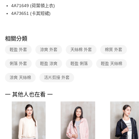
【關於「AFTEE先享後付」】
台灣樂天信用卡公司
4A71649 (荷葉領上衣)
ATM付款
AFTEE先享後付是「在收到商品之後才付款」的支付方式。 讓您購物簡單
便利好安心！
4A73651 (卡其短裙)
１．簡單：不需註冊會員、不需綁卡、不需儲值。
運送方式
２．便利：只要手機號碼，簡訊認證，即可結帳。
３．安心：先確認商品／服務後，再付款。
全家取貨付款
相關分類
每筆NT$90，滿NT$3,600(含以上)免運費
【「AFTEE先享後付」結帳流程】
１．於結帳方式選擇「AFTEE先享後付」後，將跳轉至「AFTEE先享後付」
輕盈 外套
涼爽 外套
天絲棉 外套
棉質 外套
付款後全家FamilyMart取貨
結帳頁面，進行簡訊認證並確認金額後，即可完成結帳。
２．訂單成立數日內，您將收到繳費通知簡訊。
每筆NT$90，滿NT$3,600(含以上)免運費
３．收到繳費通知簡訊後14天內，點擊此簡訊中的連結，可透過四大超商／
俐落 外套
輕盈 涼爽
輕盈 俐落
輕盈 天絲棉
ATM／網路銀行／等多元方式進行付款，方視為交易完成。
7-11取貨付款
※ 請注意：結帳手續完成當下不需立刻繳費，但若您需要取消訂單，請聯絡
涼爽 天絲棉
活片剪接 外套
每筆NT$90，滿NT$3,600(含以上)免運費
購買商品的店家。未經商家同意取消之訂單仍視為有效，需透過AFTEE先享
後付繳納相關費用。
付款後7-11取貨
※ 交易是否成功請以「AFTEE先享後付 」之結帳頁面顯示為準，若有關於
一 其他人也在看 一
是否繳費成功／繳費後需取消欲退款等相關疑問，請聯繫「AFTEE先享後付
每筆NT$90，滿NT$3,600(含以上)免運費
客戶支援中心」
https://netprotections.freshdesk.com/support/home
黑貓宅配
【注意事項】
１．透過由恩沛科技股份有限公司提供之「AFTEE先享後付」服務完成之交
每筆NT$90，滿NT$3,600(含以上)免運費
易，需依本服務之必要範圍內提供個人資料，並將交易相關給付款項請求債
權轉讓予恩沛科技股份有限公司。
離島宅配 (蘭嶼恕不配送)
２．關於個人資料處理事宜，請瀏覽以下網址：