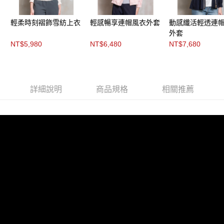
每筆NT$200，滿NT$8,000(含以上)免運費
https://aftee.tw/terms/#terms3
３．未成年的使用者請事先徵得法定代理人或監護人之同意方可使用
付款後門市自取
「AFTEE先享後付」，若未經同意申辦者引起之損失，本公司不負相關責
輕柔時刻褶飾雪紡上衣
輕感暢享連帽風衣外套
動感纖活輕透連
任。
免運費
外套
４．使用「AFTEE先享後付」時，將依據個別帳號之用戶狀況，依本公司即
NT$5,980
NT$6,480
NT$7,680
時審查核予不同之上限額度；若仍有額度不足之情形，本公司將視審查結果
請求用戶進行身份認證。
５．嚴禁一人註冊多個帳號或使用他人資訊註冊。若發現惡意使用之情形，
恩沛科技股份有限公司將有權停止該用戶之使用額度並採取法律行動。
詳細說明
商品規格
相關推薦