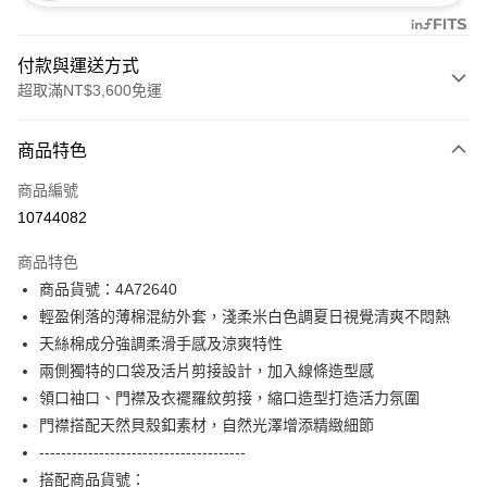
付款與運送方式
超取滿NT$3,600免運
付款方式
商品特色
信用卡一次付款
商品編號
信用卡分期付款
10744082
3 期 0 利率 每期
NT$1,660
21家銀行
商品特色
合作金庫商業銀行
第一商業銀行
超商取貨付款
商品貨號：4A72640
華南商業銀行
彰化商業銀行
輕盈俐落的薄棉混紡外套，淺柔米白色調夏日視覺清爽不悶熱
LINE Pay
上海商業儲蓄銀行
台北富邦商業銀行
國泰世華商業銀行
兆豐國際商業銀行
天絲棉成分強調柔滑手感及涼爽特性
Apple Pay
臺灣中小企業銀行
台中商業銀行
兩側獨特的口袋及活片剪接設計，加入線條造型感
匯豐（台灣）商業銀行
華泰商業銀行
領口袖口、門襟及衣襬羅紋剪接，縮口造型打造活力氛圍
街口支付
聯邦商業銀行
遠東國際商業銀行
門襟搭配天然貝殼釦素材，自然光澤增添精緻細節
元大商業銀行
永豐商業銀行
AFTEE先享後付
--------------------------------------
玉山商業銀行
星展（台灣）商業銀行
相關說明
搭配商品貨號：
台新國際商業銀行
中國信託商業銀行