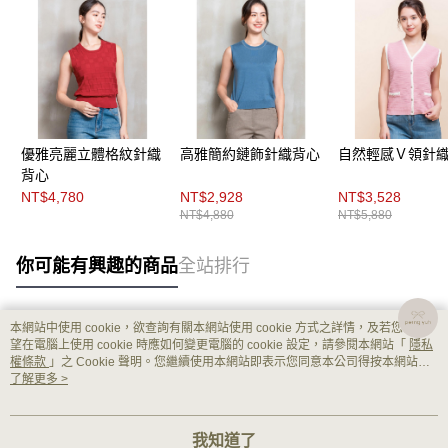
優雅亮麗立體格紋針織
高雅簡約鏈飾針織背心
自然輕感Ｖ領針
背心
NT$4,780
NT$2,928
NT$3,528
NT$4,880
NT$5,880
你可能有興趣的商品
全站排行
本網站中使用 cookie，欲查詢有關本網站使用 cookie 方式之詳情，及若您不希
熱門標籤
望在電腦上使用 cookie 時應如何變更電腦的 cookie 設定，請參閱本網站「
隱私
權條款
」之 Cookie 聲明。您繼續使用本網站即表示您同意本公司得按本網站使
用條款之 Cookie 聲明使用 cookie。
了解更多 >
我知道了