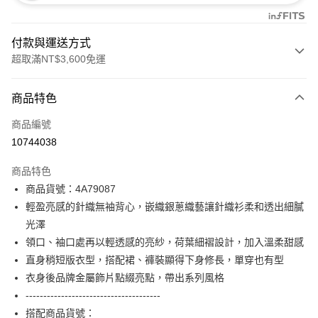
付款與運送方式
超取滿NT$3,600免運
付款方式
商品特色
信用卡一次付款
商品編號
信用卡分期付款
10744038
3 期 0 利率 每期
NT$1,426
21家銀行
商品特色
合作金庫商業銀行
第一商業銀行
超商取貨付款
商品貨號：4A79087
華南商業銀行
彰化商業銀行
輕盈亮感的針織無袖背心，嵌織銀蔥織藝讓針織衫柔和透出細膩
LINE Pay
上海商業儲蓄銀行
台北富邦商業銀行
國泰世華商業銀行
兆豐國際商業銀行
光澤
Apple Pay
臺灣中小企業銀行
台中商業銀行
領口、袖口處再以輕透感的亮紗，荷葉細褶設計，加入溫柔甜感
匯豐（台灣）商業銀行
華泰商業銀行
直身稍短版衣型，搭配裙、褲裝顯得下身修長，單穿也有型
街口支付
聯邦商業銀行
遠東國際商業銀行
衣身後品牌金屬飾片點綴亮點，帶出系列風格
元大商業銀行
永豐商業銀行
AFTEE先享後付
--------------------------------------
玉山商業銀行
星展（台灣）商業銀行
相關說明
搭配商品貨號：
台新國際商業銀行
中國信託商業銀行