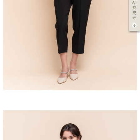
AI
找
尺
寸