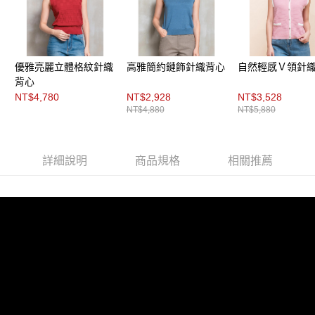
每筆NT$200，滿NT$8,000(含以上)免運費
https://aftee.tw/terms/#terms3
３．未成年的使用者請事先徵得法定代理人或監護人之同意方可使用
付款後門市自取
「AFTEE先享後付」，若未經同意申辦者引起之損失，本公司不負相關責
任。
免運費
４．使用「AFTEE先享後付」時，將依據個別帳號之用戶狀況，依本公司即
優雅亮麗立體格紋針織
高雅簡約鏈飾針織背心
自然輕感Ｖ領針
時審查核予不同之上限額度；若仍有額度不足之情形，本公司將視審查結果
請求用戶進行身份認證。
背心
５．嚴禁一人註冊多個帳號或使用他人資訊註冊。若發現惡意使用之情形，
NT$4,780
NT$2,928
NT$3,528
恩沛科技股份有限公司將有權停止該用戶之使用額度並採取法律行動。
NT$4,880
NT$5,880
詳細說明
商品規格
相關推薦