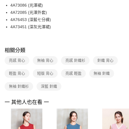
【關於「AFTEE先享後付」】
台灣樂天信用卡公司
4A73086 (光澤裙)
ATM付款
AFTEE先享後付是「在收到商品之後才付款」的支付方式。 讓您購物簡單
便利好安心！
4A72085 (光澤外套)
１．簡單：不需註冊會員、不需綁卡、不需儲值。
運送方式
4A76453 (深藍七分褲)
２．便利：只要手機號碼，簡訊認證，即可結帳。
4A73451 (深灰光澤裙)
３．安心：先確認商品／服務後，再付款。
全家取貨付款
每筆NT$90，滿NT$3,600(含以上)免運費
【「AFTEE先享後付」結帳流程】
１．於結帳方式選擇「AFTEE先享後付」後，將跳轉至「AFTEE先享後付」
付款後全家FamilyMart取貨
結帳頁面，進行簡訊認證並確認金額後，即可完成結帳。
相關分類
２．訂單成立數日內，您將收到繳費通知簡訊。
每筆NT$90，滿NT$3,600(含以上)免運費
３．收到繳費通知簡訊後14天內，點擊此簡訊中的連結，可透過四大超商／
亮感 背心
無袖 背心
亮感 針織衫
針織 背心
ATM／網路銀行／等多元方式進行付款，方視為交易完成。
7-11取貨付款
※ 請注意：結帳手續完成當下不需立刻繳費，但若您需要取消訂單，請聯絡
輕盈 背心
短版 背心
亮感 輕盈
無袖 針織
每筆NT$90，滿NT$3,600(含以上)免運費
購買商品的店家。未經商家同意取消之訂單仍視為有效，需透過AFTEE先享
後付繳納相關費用。
付款後7-11取貨
※ 交易是否成功請以「AFTEE先享後付 」之結帳頁面顯示為準，若有關於
無袖 針織衫
深藍 針織
是否繳費成功／繳費後需取消欲退款等相關疑問，請聯繫「AFTEE先享後付
每筆NT$90，滿NT$3,600(含以上)免運費
客戶支援中心」
https://netprotections.freshdesk.com/support/home
一 其他人也在看 一
黑貓宅配
【注意事項】
１．透過由恩沛科技股份有限公司提供之「AFTEE先享後付」服務完成之交
每筆NT$90，滿NT$3,600(含以上)免運費
易，需依本服務之必要範圍內提供個人資料，並將交易相關給付款項請求債
權轉讓予恩沛科技股份有限公司。
離島宅配 (蘭嶼恕不配送)
２．關於個人資料處理事宜，請瀏覽以下網址：