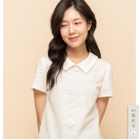
AI
找
尺
寸