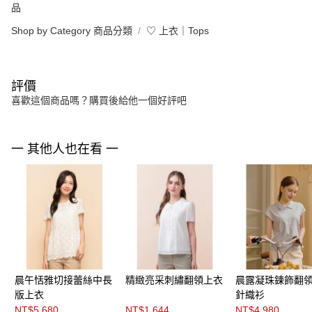
品
Shop by Category 商品分類
♡ 上衣｜Tops
評價
喜歡這個商品嗎？購買後給他一個好評吧
一 其他人也在看 一
晨午恬雅切接蕾絲中長
精緻亮采刺繡翻領上衣
晨露凝珠鍊飾翻
版上衣
針織衫
NT$5,680
NT$1,644
NT$4,980