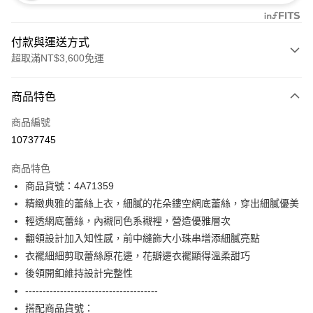
付款與運送方式
超取滿NT$3,600免運
付款方式
商品特色
信用卡一次付款
商品編號
信用卡分期付款
10737745
3 期 0 利率 每期
NT$2,326
21家銀行
商品特色
合作金庫商業銀行
第一商業銀行
超商取貨付款
商品貨號：4A71359
華南商業銀行
彰化商業銀行
精緻典雅的蕾絲上衣，細膩的花朵鏤空網底蕾絲，穿出細膩優美
LINE Pay
上海商業儲蓄銀行
台北富邦商業銀行
國泰世華商業銀行
兆豐國際商業銀行
輕透網底蕾絲，內襯同色系襯裡，營造優雅層次
Apple Pay
臺灣中小企業銀行
台中商業銀行
翻領設計加入知性感，前中縫飾大小珠串增添細膩亮點
匯豐（台灣）商業銀行
華泰商業銀行
衣襬細細剪取蕾絲原花邊，花瓣邊衣襬顯得溫柔甜巧
街口支付
聯邦商業銀行
遠東國際商業銀行
後領開釦維持設計完整性
元大商業銀行
永豐商業銀行
AFTEE先享後付
--------------------------------------
玉山商業銀行
星展（台灣）商業銀行
相關說明
搭配商品貨號：
台新國際商業銀行
中國信託商業銀行