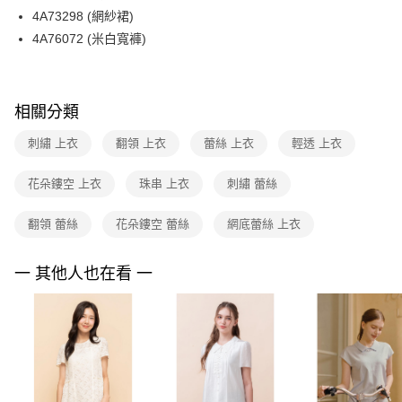
【關於「AFTEE先享後付」】
台灣樂天信用卡公司
4A73298 (網紗裙)
ATM付款
AFTEE先享後付是「在收到商品之後才付款」的支付方式。 讓您購物簡單
便利好安心！
4A76072 (米白寬褲)
１．簡單：不需註冊會員、不需綁卡、不需儲值。
運送方式
２．便利：只要手機號碼，簡訊認證，即可結帳。
３．安心：先確認商品／服務後，再付款。
全家取貨付款
相關分類
每筆NT$90，滿NT$3,600(含以上)免運費
【「AFTEE先享後付」結帳流程】
１．於結帳方式選擇「AFTEE先享後付」後，將跳轉至「AFTEE先享後付」
刺繡 上衣
翻領 上衣
蕾絲 上衣
輕透 上衣
付款後全家FamilyMart取貨
結帳頁面，進行簡訊認證並確認金額後，即可完成結帳。
２．訂單成立數日內，您將收到繳費通知簡訊。
每筆NT$90，滿NT$3,600(含以上)免運費
３．收到繳費通知簡訊後14天內，點擊此簡訊中的連結，可透過四大超商／
花朵鏤空 上衣
珠串 上衣
刺繡 蕾絲
ATM／網路銀行／等多元方式進行付款，方視為交易完成。
7-11取貨付款
※ 請注意：結帳手續完成當下不需立刻繳費，但若您需要取消訂單，請聯絡
翻領 蕾絲
花朵鏤空 蕾絲
網底蕾絲 上衣
每筆NT$90，滿NT$3,600(含以上)免運費
購買商品的店家。未經商家同意取消之訂單仍視為有效，需透過AFTEE先享
後付繳納相關費用。
付款後7-11取貨
※ 交易是否成功請以「AFTEE先享後付 」之結帳頁面顯示為準，若有關於
一 其他人也在看 一
是否繳費成功／繳費後需取消欲退款等相關疑問，請聯繫「AFTEE先享後付
每筆NT$90，滿NT$3,600(含以上)免運費
客戶支援中心」
https://netprotections.freshdesk.com/support/home
黑貓宅配
【注意事項】
１．透過由恩沛科技股份有限公司提供之「AFTEE先享後付」服務完成之交
每筆NT$90，滿NT$3,600(含以上)免運費
易，需依本服務之必要範圍內提供個人資料，並將交易相關給付款項請求債
權轉讓予恩沛科技股份有限公司。
離島宅配 (蘭嶼恕不配送)
２．關於個人資料處理事宜，請瀏覽以下網址：