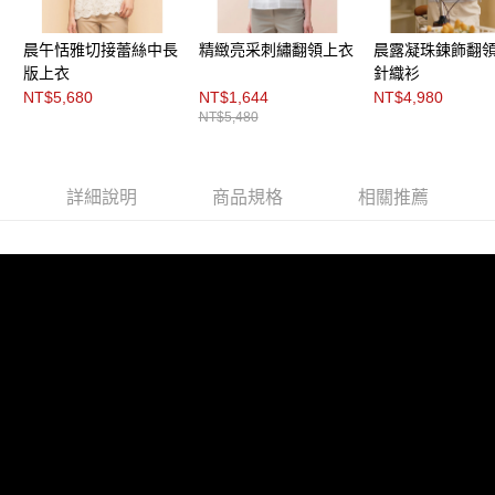
每筆NT$200，滿NT$8,000(含以上)免運費
https://aftee.tw/terms/#terms3
３．未成年的使用者請事先徵得法定代理人或監護人之同意方可使用
付款後門市自取
「AFTEE先享後付」，若未經同意申辦者引起之損失，本公司不負相關責
晨午恬雅切接蕾絲中長
精緻亮采刺繡翻領上衣
晨露凝珠鍊飾翻
任。
免運費
版上衣
針織衫
４．使用「AFTEE先享後付」時，將依據個別帳號之用戶狀況，依本公司即
NT$5,680
NT$1,644
NT$4,980
時審查核予不同之上限額度；若仍有額度不足之情形，本公司將視審查結果
NT$5,480
請求用戶進行身份認證。
５．嚴禁一人註冊多個帳號或使用他人資訊註冊。若發現惡意使用之情形，
恩沛科技股份有限公司將有權停止該用戶之使用額度並採取法律行動。
詳細說明
商品規格
相關推薦