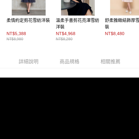
２．關於個人資料處理事宜，請瀏覽以下網址：
每筆NT$200，滿NT$8,000(含以上)免運費
https://aftee.tw/terms/#terms3
３．未成年的使用者請事先徵得法定代理人或監護人之同意方可使用
付款後門市自取
「AFTEE先享後付」，若未經同意申辦者引起之損失，本公司不負相關責
柔情約定剪花雪紡洋裝
溫柔手書剪花亮澤雪紡
舒柔雅緻結飾厚
任。
免運費
洋裝
裝
４．使用「AFTEE先享後付」時，將依據個別帳號之用戶狀況，依本公司即
NT$5,388
NT$4,968
NT$8,480
時審查核予不同之上限額度；若仍有額度不足之情形，本公司將視審查結果
NT$8,980
NT$8,280
請求用戶進行身份認證。
５．嚴禁一人註冊多個帳號或使用他人資訊註冊。若發現惡意使用之情形，
恩沛科技股份有限公司將有權停止該用戶之使用額度並採取法律行動。
詳細說明
商品規格
相關推薦