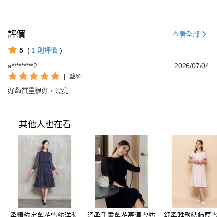
評價
查看全部
5
(
1
則評價
)
a*********2
2026/07/04
|
藍/XL
好👍質量很好，漂亮
一 其他人也在看 一
柔情約定剪花雪紡洋裝
溫柔手書剪花亮澤雪紡
舒柔雅緻結飾厚