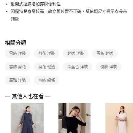
相關說明
後開式拉鍊增加穿脫便利性
台新國際商業銀行
中國信託商業銀行
【關於「AFTEE先享後付」】
台灣樂天信用卡公司
因模特兒身高較高，故穿著位置不正確，請依照尺寸標示衣長來
ATM付款
AFTEE先享後付是「在收到商品之後才付款」的支付方式。 讓您購物簡單
便利好安心！
判斷
１．簡單：不需註冊會員、不需綁卡、不需儲值。
運送方式
２．便利：只要手機號碼，簡訊認證，即可結帳。
３．安心：先確認商品／服務後，再付款。
全家取貨付款
相關分類
每筆NT$90，滿NT$3,600(含以上)免運費
【「AFTEE先享後付」結帳流程】
１．於結帳方式選擇「AFTEE先享後付」後，將跳轉至「AFTEE先享後付」
雪紡 洋裝
剪花 洋裝
輕透 洋裝
雪紡 輕透
付款後全家FamilyMart取貨
結帳頁面，進行簡訊認證並確認金額後，即可完成結帳。
２．訂單成立數日內，您將收到繳費通知簡訊。
每筆NT$90，滿NT$3,600(含以上)免運費
３．收到繳費通知簡訊後14天內，點擊此簡訊中的連結，可透過四大超商／
雪紡 剪花
剪花 輕透
深藍色 洋裝
優雅 洋裝
ATM／網路銀行／等多元方式進行付款，方視為交易完成。
7-11取貨付款
※ 請注意：結帳手續完成當下不需立刻繳費，但若您需要取消訂單，請聯絡
高雅 洋裝
雪紡 線條
每筆NT$90，滿NT$3,600(含以上)免運費
購買商品的店家。未經商家同意取消之訂單仍視為有效，需透過AFTEE先享
後付繳納相關費用。
付款後7-11取貨
※ 交易是否成功請以「AFTEE先享後付 」之結帳頁面顯示為準，若有關於
一 其他人也在看 一
是否繳費成功／繳費後需取消欲退款等相關疑問，請聯繫「AFTEE先享後付
每筆NT$90，滿NT$3,600(含以上)免運費
客戶支援中心」
https://netprotections.freshdesk.com/support/home
黑貓宅配
【注意事項】
１．透過由恩沛科技股份有限公司提供之「AFTEE先享後付」服務完成之交
每筆NT$90，滿NT$3,600(含以上)免運費
易，需依本服務之必要範圍內提供個人資料，並將交易相關給付款項請求債
權轉讓予恩沛科技股份有限公司。
離島宅配 (蘭嶼恕不配送)