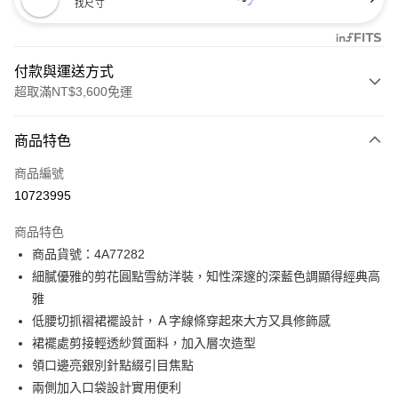
找尺寸
付款與運送方式
超取滿NT$3,600免運
付款方式
商品特色
信用卡一次付款
商品編號
信用卡分期付款
10723995
3 期 0 利率 每期
NT$3,226
21家銀行
商品特色
合作金庫商業銀行
第一商業銀行
超商取貨付款
商品貨號：4A77282
華南商業銀行
彰化商業銀行
細膩優雅的剪花圓點雪紡洋裝，知性深邃的深藍色調顯得經典高
LINE Pay
上海商業儲蓄銀行
台北富邦商業銀行
國泰世華商業銀行
兆豐國際商業銀行
雅
Apple Pay
臺灣中小企業銀行
台中商業銀行
低腰切抓褶裙襬設計，Ａ字線條穿起來大方又具修飾感
匯豐（台灣）商業銀行
華泰商業銀行
裙襬處剪接輕透紗質面料，加入層次造型
街口支付
聯邦商業銀行
遠東國際商業銀行
領口邊亮銀別針點綴引目焦點
元大商業銀行
永豐商業銀行
AFTEE先享後付
兩側加入口袋設計實用便利
玉山商業銀行
星展（台灣）商業銀行