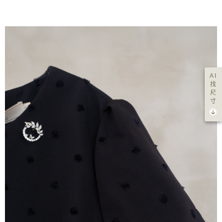
AI
找
尺
寸