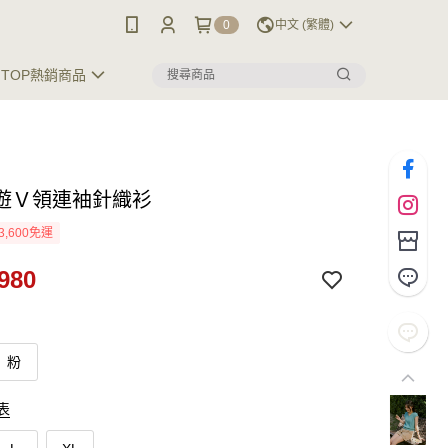
0
中文 (繁體)
TOP熱銷商品
遊Ｖ領連袖針織衫
3,600免運
980
粉
表