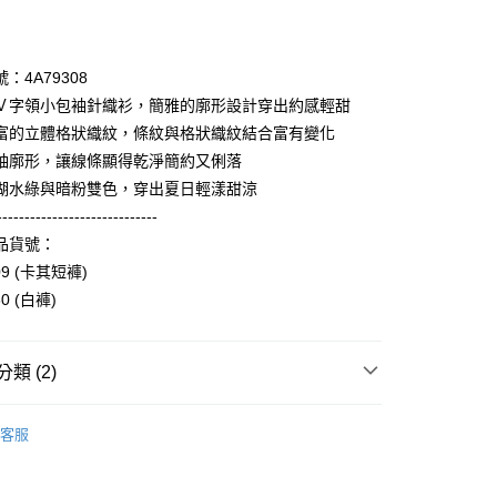
期付款
0 利率 每期
NT$1,660
21家銀行
：4A79308
庫商業銀行
第一商業銀行
Ｖ字領小包袖針織衫，簡雅的廓形設計穿出約感輕甜
付款
業銀行
彰化商業銀行
富的立體格狀織紋，條紋與格狀織紋結合富有變化
業儲蓄銀行
台北富邦商業銀行
袖廓形，讓線條顯得乾淨簡約又俐落
華商業銀行
兆豐國際商業銀行
湖水綠與暗粉雙色，穿出夏日輕漾甜涼
小企業銀行
台中商業銀行
-----------------------------
台灣）商業銀行
華泰商業銀行
業銀行
遠東國際商業銀行
品貨號：
業銀行
永豐商業銀行
享後付
09 (卡其短褲)
業銀行
星展（台灣）商業銀行
60 (白褲)
際商業銀行
中國信託商業銀行
FTEE先享後付」】
天信用卡公司
先享後付是「在收到商品之後才付款」的支付方式。 讓您購物簡單
心！
類 (2)
：不需註冊會員、不需綁卡、不需儲值。
：只要手機號碼，簡訊認證，即可結帳。
Collection｜4A春夏系列
2025 SS Catalog 春夏型錄商
：先確認商品／服務後，再付款。
客服
付款
EE先享後付」結帳流程】
Category 商品分類
♡ 上衣｜Tops
0，滿NT$3,600(含以上)免運費
方式選擇「AFTEE先享後付」後，將跳轉至「AFTEE先享後