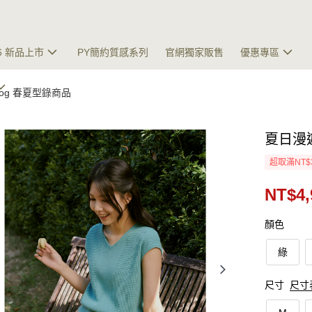
26 新品上市
PY簡約質感系列
官網獨家販售
優惠專區
talog 春夏型錄商品
夏日漫
超取滿NT$
NT$4,
顏色
綠
尺寸
尺寸