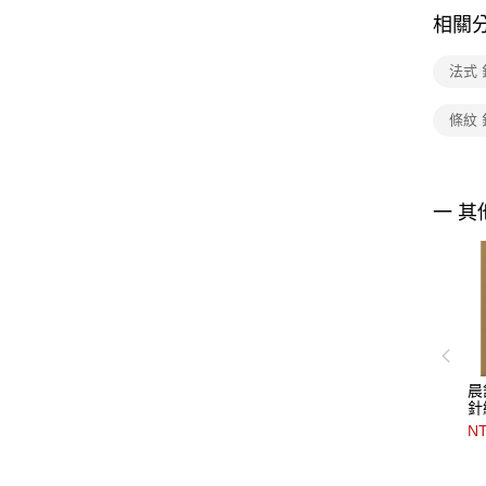
相關
法式
條紋
一 其
晨
針
NT