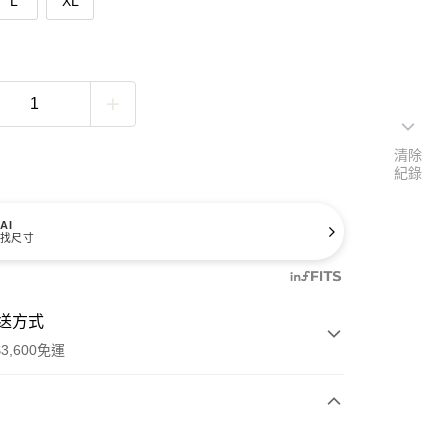
L
XL
清除
紀錄
AI
找尺寸
送方式
3,600免運
次付款