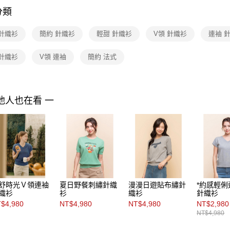
付」結帳
分類
付款後全家F
２．訂單
３．收到繳
每筆NT$9
／ATM／
 針織衫
簡約 針織衫
輕甜 針織衫
V領 針織衫
連袖 
※ 請注意
7-11取貨
絡購買商品
 針織衫
V領 連袖
簡約 法式
先享後付
每筆NT$9
※ 交易是
是否繳費成
付款後7-1
付客戶支
每筆NT$9
他人也在看 一
【注意事
黑貓宅配
１．透過由
交易，需
每筆NT$9
求債權轉
２．關於
離島宅配 
https://aft
每筆NT$2
３．未成
「AFTE
付款後門
任。
舒時光Ｖ領連袖
夏日野餐刺繡針織
漫漫日遊貼布繡針
*約感輕
４．使用「
免運費
織衫
衫
織衫
針織衫
即時審查
$4,980
NT$4,980
NT$4,980
NT$2,980
結果請求
NT$4,980
５．嚴禁
形，恩沛