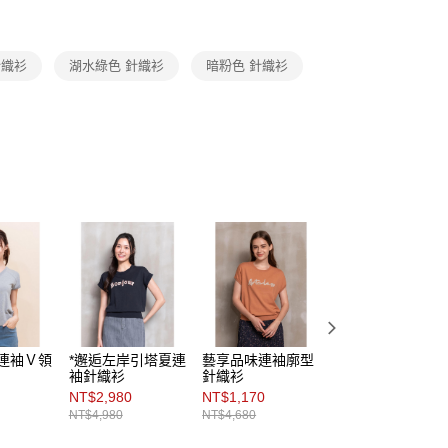
頁面，進行簡訊認證並確認金額後，即可完成結帳。
amilyMart取貨
成立數日內，您將收到繳費通知簡訊。
費通知簡訊後14天內，點擊此簡訊中的連結，可透過四大超商
0，滿NT$3,600(含以上)免運費
網路銀行／等多元方式進行付款，方視為交易完成。
針織衫
湖水綠色 針織衫
暗粉色 針織衫
：結帳手續完成當下不需立刻繳費，但若您需要取消訂單，請聯
付款
的店家。未經商家同意取消之訂單仍視為有效，需透過AFTEE
繳納相關費用。
0，滿NT$3,600(含以上)免運費
否成功請以「AFTEE先享後付 」之結帳頁面顯示為準，若有關於
功／繳費後需取消欲退款等相關疑問，請聯繫「AFTEE先享後
1取貨
援中心」
https://netprotections.freshdesk.com/support/home
0，滿NT$3,600(含以上)免運費
項】
恩沛科技股份有限公司提供之「AFTEE先享後付」服務完成之
依本服務之必要範圍內提供個人資料，並將交易相關給付款項請
0，滿NT$3,600(含以上)免運費
讓予恩沛科技股份有限公司。
個人資料處理事宜，請瀏覽以下網址：
(蘭嶼恕不配送)
ee.tw/terms/#terms3
00，滿NT$8,000(含以上)免運費
年的使用者請事先徵得法定代理人或監護人之同意方可使用
E先享後付」，若未經同意申辦者引起之損失，本公司不負相關責
市自取
俐連袖Ｖ領
*邂逅左岸引塔夏連
藝享品味連袖廓型
簡約時刻Ｖ領連袖
AFTEE先享後付」時，將依據個別帳號之用戶狀況，依本公司
袖針織衫
針織衫
針織衫
核予不同之上限額度；若仍有額度不足之情形，本公司將視審查
NT$2,980
NT$1,170
NT$2,988
用戶進行身份認證。
NT$4,980
NT$4,680
NT$4,980
一人註冊多個帳號或使用他人資訊註冊。若發現惡意使用之情
科技股份有限公司將有權停止該用戶之使用額度並採取法律行