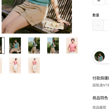
M
數量
付款與運
超取滿NT$
付款方式
商品特色
信用卡一
商品編號