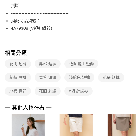
【關於「AFTEE先享後付」】
台灣樂天信用卡公司
判斷
ATM付款
AFTEE先享後付是「在收到商品之後才付款」的支付方式。 讓您購物簡單
便利好安心！
--------------------------------------
１．簡單：不需註冊會員、不需綁卡、不需儲值。
運送方式
搭配商品貨號：
２．便利：只要手機號碼，簡訊認證，即可結帳。
4A79308 (V領針織衫)
３．安心：先確認商品／服務後，再付款。
全家取貨付款
每筆NT$90，滿NT$3,600(含以上)免運費
【「AFTEE先享後付」結帳流程】
１．於結帳方式選擇「AFTEE先享後付」後，將跳轉至「AFTEE先享後付」
付款後全家FamilyMart取貨
結帳頁面，進行簡訊認證並確認金額後，即可完成結帳。
相關分類
２．訂單成立數日內，您將收到繳費通知簡訊。
每筆NT$90，滿NT$3,600(含以上)免運費
３．收到繳費通知簡訊後14天內，點擊此簡訊中的連結，可透過四大超商／
花間 短褲
厚棉 短褲
花間 膝上短褲
ATM／網路銀行／等多元方式進行付款，方視為交易完成。
7-11取貨付款
※ 請注意：結帳手續完成當下不需立刻繳費，但若您需要取消訂單，請聯絡
刺繡 短褲
寬管 短褲
淺駝色 短褲
花朵 短褲
每筆NT$90，滿NT$3,600(含以上)免運費
購買商品的店家。未經商家同意取消之訂單仍視為有效，需透過AFTEE先享
後付繳納相關費用。
付款後7-11取貨
※ 交易是否成功請以「AFTEE先享後付 」之結帳頁面顯示為準，若有關於
厚棉 寬管
花間 刺繡
v領 針織衫
是否繳費成功／繳費後需取消欲退款等相關疑問，請聯繫「AFTEE先享後付
每筆NT$90，滿NT$3,600(含以上)免運費
客戶支援中心」
https://netprotections.freshdesk.com/support/home
一 其他人也在看 一
黑貓宅配
【注意事項】
１．透過由恩沛科技股份有限公司提供之「AFTEE先享後付」服務完成之交
每筆NT$90，滿NT$3,600(含以上)免運費
易，需依本服務之必要範圍內提供個人資料，並將交易相關給付款項請求債
權轉讓予恩沛科技股份有限公司。
離島宅配 (蘭嶼恕不配送)
２．關於個人資料處理事宜，請瀏覽以下網址：