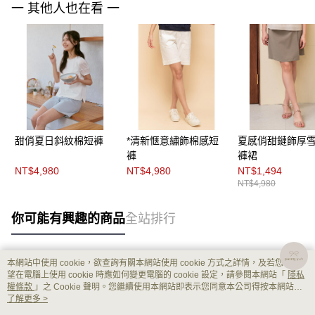
一 其他人也在看 一
甜俏夏日斜紋棉短褲
*清新愜意繡飾棉感短
夏感俏甜鏈飾厚
褲
褲裙
NT$4,980
NT$4,980
NT$1,494
NT$4,980
你可能有興趣的商品
全站排行
本網站中使用 cookie，欲查詢有關本網站使用 cookie 方式之詳情，及若您不希
熱門標籤
望在電腦上使用 cookie 時應如何變更電腦的 cookie 設定，請參閱本網站「
隱私
權條款
」之 Cookie 聲明。您繼續使用本網站即表示您同意本公司得按本網站使
用條款之 Cookie 聲明使用 cookie。
了解更多 >