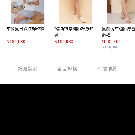
每筆NT$200，滿NT$8,000(含以上)免運費
https://aftee.tw/terms/#terms3
３．未成年的使用者請事先徵得法定代理人或監護人之同意方可使用
付款後門市自取
「AFTEE先享後付」，若未經同意申辦者引起之損失，本公司不負相關責
任。
免運費
４．使用「AFTEE先享後付」時，將依據個別帳號之用戶狀況，依本公司即
甜俏夏日斜紋棉短褲
*清新愜意繡飾棉感短
夏感俏甜鏈飾厚
時審查核予不同之上限額度；若仍有額度不足之情形，本公司將視審查結果
請求用戶進行身份認證。
褲
褲裙
５．嚴禁一人註冊多個帳號或使用他人資訊註冊。若發現惡意使用之情形，
NT$4,980
NT$4,980
NT$1,494
恩沛科技股份有限公司將有權停止該用戶之使用額度並採取法律行動。
NT$4,980
詳細說明
商品規格
相關推薦