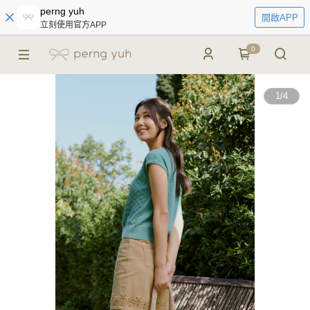
perng yuh
開啟APP
立刻使用官方APP
0
1
/
4