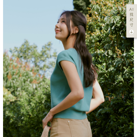
AI
找
尺
寸