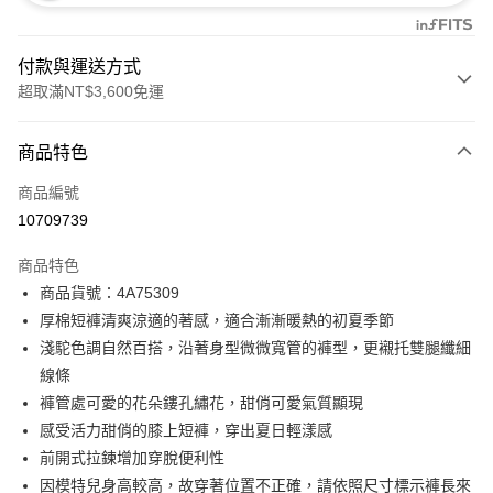
付款與運送方式
超取滿NT$3,600免運
付款方式
商品特色
信用卡一次付款
商品編號
信用卡分期付款
10709739
3 期 0 利率 每期
NT$1,426
21家銀行
商品特色
合作金庫商業銀行
第一商業銀行
超商取貨付款
商品貨號：4A75309
華南商業銀行
彰化商業銀行
厚棉短褲清爽涼適的著感，適合漸漸暖熱的初夏季節
LINE Pay
上海商業儲蓄銀行
台北富邦商業銀行
國泰世華商業銀行
兆豐國際商業銀行
淺駝色調自然百搭，沿著身型微微寬管的褲型，更襯托雙腿纖細
Apple Pay
臺灣中小企業銀行
台中商業銀行
線條
匯豐（台灣）商業銀行
華泰商業銀行
褲管處可愛的花朵鏤孔繡花，甜俏可愛氣質顯現
街口支付
聯邦商業銀行
遠東國際商業銀行
感受活力甜俏的膝上短褲，穿出夏日輕漾感
元大商業銀行
永豐商業銀行
AFTEE先享後付
前開式拉鍊增加穿脫便利性
玉山商業銀行
星展（台灣）商業銀行
相關說明
因模特兒身高較高，故穿著位置不正確，請依照尺寸標示褲長來
台新國際商業銀行
中國信託商業銀行