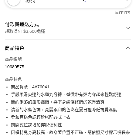
找尺寸
付款與運送方式
超取滿NT$3,600免運
付款方式
商品特色
信用卡一次付款
商品編號
信用卡分期付款
10680575
3 期 0 利率 每期
NT$1,660
21家銀行
商品特色
合作金庫商業銀行
第一商業銀行
超商取貨付款
商品貨號：4A76041
華南商業銀行
彰化商業銀行
手感柔滑爽適的水藍九分褲，微微帶有彈力穿起來輕鬆舒適
LINE Pay
上海商業儲蓄銀行
台北富邦商業銀行
國泰世華商業銀行
兆豐國際商業銀行
簡約俐落的錐形褲版，將下身線條修飾的乾淨清爽
Apple Pay
臺灣中小企業銀行
台中商業銀行
清新的水藍色調，亮麗柔和的色彩在夏日裡降低視覺溫度
匯豐（台灣）商業銀行
華泰商業銀行
柔和百搭色調輕鬆搭配各式上衣
街口支付
聯邦商業銀行
遠東國際商業銀行
前開式拉鍊增加穿脫便利性
元大商業銀行
永豐商業銀行
AFTEE先享後付
因模特兒身高較高，故穿著位置不正確，請依照尺寸標示褲長來
玉山商業銀行
星展（台灣）商業銀行