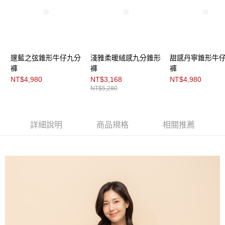
２．關於個人資料處理事宜，請瀏覽以下網址：
每筆NT$200，滿NT$8,000(含以上)免運費
https://aftee.tw/terms/#terms3
３．未成年的使用者請事先徵得法定代理人或監護人之同意方可使用
付款後門市自取
「AFTEE先享後付」，若未經同意申辦者引起之損失，本公司不負相關責
任。
免運費
４．使用「AFTEE先享後付」時，將依據個別帳號之用戶狀況，依本公司即
邃藍之弦錐形牛仔九分
淺雅柔暖絨感九分錐形
甜感丹寧錐形牛
時審查核予不同之上限額度；若仍有額度不足之情形，本公司將視審查結果
請求用戶進行身份認證。
褲
褲
褲
５．嚴禁一人註冊多個帳號或使用他人資訊註冊。若發現惡意使用之情形，
NT$4,980
NT$3,168
NT$4,980
恩沛科技股份有限公司將有權停止該用戶之使用額度並採取法律行動。
NT$5,280
詳細說明
商品規格
相關推薦