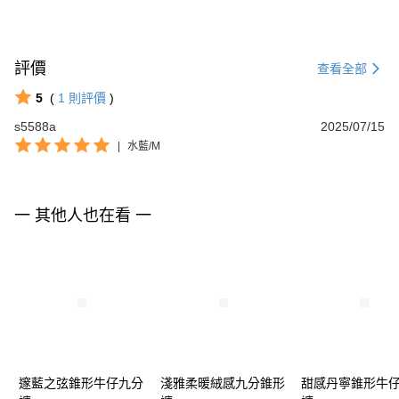
評價
查看全部
5
(
1
則評價
)
s5588a
2025/07/15
|
水藍/M
一 其他人也在看 一
邃藍之弦錐形牛仔九分
淺雅柔暖絨感九分錐形
甜感丹寧錐形牛