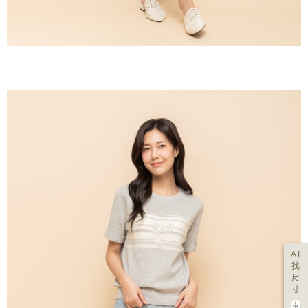
AI
找
尺
寸