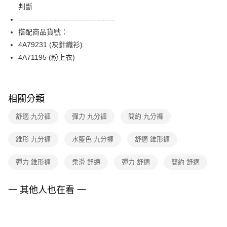
相關說明
判斷
台新國際商業銀行
中國信託商業銀行
【關於「AFTEE先享後付」】
台灣樂天信用卡公司
--------------------------------------
ATM付款
AFTEE先享後付是「在收到商品之後才付款」的支付方式。 讓您購物簡單
便利好安心！
搭配商品貨號：
１．簡單：不需註冊會員、不需綁卡、不需儲值。
運送方式
4A79231 (灰針織衫)
２．便利：只要手機號碼，簡訊認證，即可結帳。
4A71195 (粉上衣)
３．安心：先確認商品／服務後，再付款。
全家取貨付款
每筆NT$90，滿NT$3,600(含以上)免運費
【「AFTEE先享後付」結帳流程】
１．於結帳方式選擇「AFTEE先享後付」後，將跳轉至「AFTEE先享後付」
付款後全家FamilyMart取貨
結帳頁面，進行簡訊認證並確認金額後，即可完成結帳。
相關分類
２．訂單成立數日內，您將收到繳費通知簡訊。
每筆NT$90，滿NT$3,600(含以上)免運費
３．收到繳費通知簡訊後14天內，點擊此簡訊中的連結，可透過四大超商／
舒適 九分褲
彈力 九分褲
簡約 九分褲
ATM／網路銀行／等多元方式進行付款，方視為交易完成。
7-11取貨付款
※ 請注意：結帳手續完成當下不需立刻繳費，但若您需要取消訂單，請聯絡
錐形 九分褲
水藍色 九分褲
舒適 錐形褲
每筆NT$90，滿NT$3,600(含以上)免運費
購買商品的店家。未經商家同意取消之訂單仍視為有效，需透過AFTEE先享
後付繳納相關費用。
付款後7-11取貨
※ 交易是否成功請以「AFTEE先享後付 」之結帳頁面顯示為準，若有關於
彈力 錐形褲
柔滑 舒適
彈力 舒適
簡約 舒適
是否繳費成功／繳費後需取消欲退款等相關疑問，請聯繫「AFTEE先享後付
每筆NT$90，滿NT$3,600(含以上)免運費
客戶支援中心」
https://netprotections.freshdesk.com/support/home
一 其他人也在看 一
黑貓宅配
【注意事項】
１．透過由恩沛科技股份有限公司提供之「AFTEE先享後付」服務完成之交
每筆NT$90，滿NT$3,600(含以上)免運費
易，需依本服務之必要範圍內提供個人資料，並將交易相關給付款項請求債
權轉讓予恩沛科技股份有限公司。
離島宅配 (蘭嶼恕不配送)