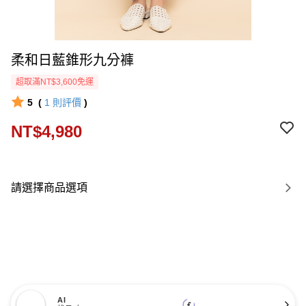
柔和日藍錐形九分褲
超取滿NT$3,600免運
5
(
1
則評價
)
NT$4,980
請選擇商品選項
AI