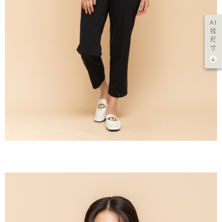
AI
找
尺
寸