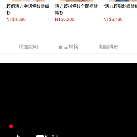
每筆NT$200，滿NT$8,000(含以上)免運費
https://aftee.tw/terms/#terms3
輕俏活力字語條紋針織
活力輕揚條紋全開襟針
*活力輕甜刺繡針
３．未成年的使用者請事先徵得法定代理人或監護人之同意方可使用
付款後門市自取
衫
織衫
「AFTEE先享後付」，若未經同意申辦者引起之損失，本公司不負相關責
任。
NT$4,880
NT$6,280
NT$5,480
免運費
４．使用「AFTEE先享後付」時，將依據個別帳號之用戶狀況，依本公司即
時審查核予不同之上限額度；若仍有額度不足之情形，本公司將視審查結果
請求用戶進行身份認證。
５．嚴禁一人註冊多個帳號或使用他人資訊註冊。若發現惡意使用之情形，
恩沛科技股份有限公司將有權停止該用戶之使用額度並採取法律行動。
詳細說明
商品規格
相關推薦