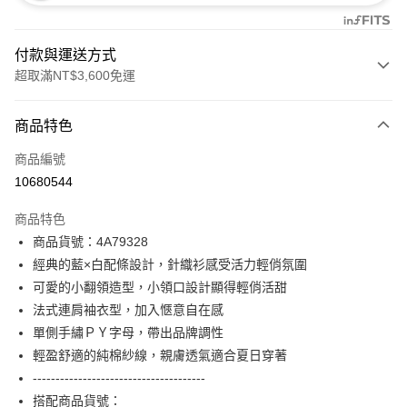
付款與運送方式
超取滿NT$3,600免運
付款方式
商品特色
信用卡一次付款
商品編號
信用卡分期付款
10680544
3 期 0 利率 每期
NT$1,526
21家銀行
商品特色
合作金庫商業銀行
第一商業銀行
超商取貨付款
商品貨號：4A79328
華南商業銀行
彰化商業銀行
經典的藍×白配條設計，針織衫感受活力輕俏氛圍
LINE Pay
上海商業儲蓄銀行
台北富邦商業銀行
國泰世華商業銀行
兆豐國際商業銀行
可愛的小翻領造型，小領口設計顯得輕俏活甜
Apple Pay
臺灣中小企業銀行
台中商業銀行
法式連肩袖衣型，加入愜意自在感
匯豐（台灣）商業銀行
華泰商業銀行
單側手繡ＰＹ字母，帶出品牌調性
街口支付
聯邦商業銀行
遠東國際商業銀行
輕盈舒適的純棉紗線，親膚透氣適合夏日穿著
元大商業銀行
永豐商業銀行
AFTEE先享後付
--------------------------------------
玉山商業銀行
星展（台灣）商業銀行
相關說明
搭配商品貨號：
台新國際商業銀行
中國信託商業銀行