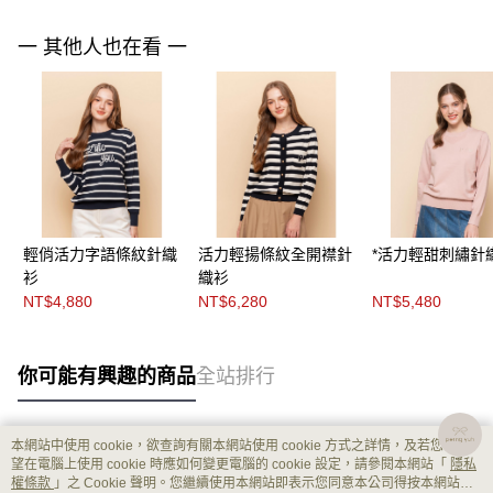
一 其他人也在看 一
輕俏活力字語條紋針織
活力輕揚條紋全開襟針
*活力輕甜刺繡針
衫
織衫
NT$4,880
NT$6,280
NT$5,480
你可能有興趣的商品
全站排行
本網站中使用 cookie，欲查詢有關本網站使用 cookie 方式之詳情，及若您不希
熱門標籤
望在電腦上使用 cookie 時應如何變更電腦的 cookie 設定，請參閱本網站「
隱私
權條款
」之 Cookie 聲明。您繼續使用本網站即表示您同意本公司得按本網站使