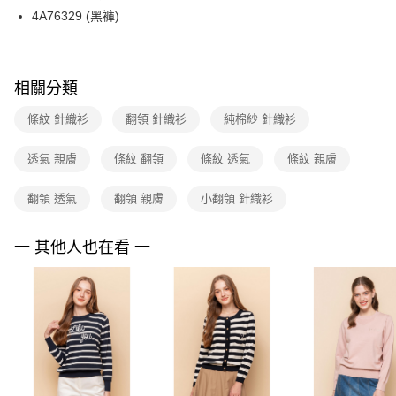
【關於「AFTEE先享後付」】
台灣樂天信用卡公司
4A76329 (黑褲)
ATM付款
AFTEE先享後付是「在收到商品之後才付款」的支付方式。 讓您購物簡單
便利好安心！
１．簡單：不需註冊會員、不需綁卡、不需儲值。
運送方式
２．便利：只要手機號碼，簡訊認證，即可結帳。
３．安心：先確認商品／服務後，再付款。
相關分類
全家取貨付款
每筆NT$90，滿NT$3,600(含以上)免運費
【「AFTEE先享後付」結帳流程】
條紋 針織衫
翻領 針織衫
純棉紗 針織衫
１．於結帳方式選擇「AFTEE先享後付」後，將跳轉至「AFTEE先享後付」
付款後全家FamilyMart取貨
結帳頁面，進行簡訊認證並確認金額後，即可完成結帳。
透氣 親膚
條紋 翻領
條紋 透氣
條紋 親膚
２．訂單成立數日內，您將收到繳費通知簡訊。
每筆NT$90，滿NT$3,600(含以上)免運費
３．收到繳費通知簡訊後14天內，點擊此簡訊中的連結，可透過四大超商／
ATM／網路銀行／等多元方式進行付款，方視為交易完成。
翻領 透氣
翻領 親膚
小翻領 針織衫
7-11取貨付款
※ 請注意：結帳手續完成當下不需立刻繳費，但若您需要取消訂單，請聯絡
每筆NT$90，滿NT$3,600(含以上)免運費
購買商品的店家。未經商家同意取消之訂單仍視為有效，需透過AFTEE先享
後付繳納相關費用。
一 其他人也在看 一
付款後7-11取貨
※ 交易是否成功請以「AFTEE先享後付 」之結帳頁面顯示為準，若有關於
是否繳費成功／繳費後需取消欲退款等相關疑問，請聯繫「AFTEE先享後付
每筆NT$90，滿NT$3,600(含以上)免運費
客戶支援中心」
https://netprotections.freshdesk.com/support/home
黑貓宅配
【注意事項】
１．透過由恩沛科技股份有限公司提供之「AFTEE先享後付」服務完成之交
每筆NT$90，滿NT$3,600(含以上)免運費
易，需依本服務之必要範圍內提供個人資料，並將交易相關給付款項請求債
權轉讓予恩沛科技股份有限公司。
離島宅配 (蘭嶼恕不配送)
２．關於個人資料處理事宜，請瀏覽以下網址：