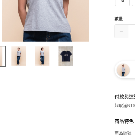
M
數量
付款與運
超取滿NT$
付款方式
商品特色
信用卡一
商品編號