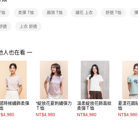
付」結帳
付款後全家F
２．訂單
３．收到繳
T恤
柔彈 T恤
圓領 T恤
繡花 上衣
舒適 T恤
彈
每筆NT$9
／ATM／
※ 請注意
7-11取貨
舒適
上衣 舒適
絡購買商品
先享後付
每筆NT$9
※ 交易是
是否繳費成
付款後7-1
付客戶支
他人也在看 一
每筆NT$9
【注意事
黑貓宅配
１．透過由
交易，需
每筆NT$9
求債權轉
２．關於
離島宅配 
https://aft
每筆NT$2
３．未成
「AFTE
感時候繡飾柔彈
*綻放花夏刺繡彈力
溫柔綻放花飾直紋
夏漾花園
付款後門
任。
恤
Ｔ恤
柔彈Ｔ恤
恤
４．使用「
免運費
$4,980
NT$4,980
NT$4,980
NT$4,980
即時審查
結果請求
５．嚴禁
形，恩沛