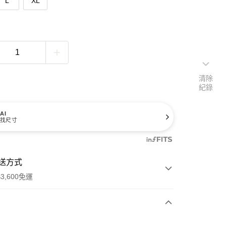
L
XL
清除
紀錄
AI
找尺寸
送方式
3,600免運
次付款