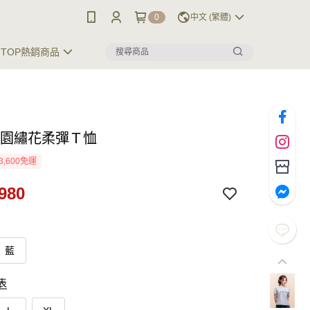
0
中文 (繁體)
TOP熱銷商品
花園繡花柔彈Ｔ恤
3,600免運
980
藍
表