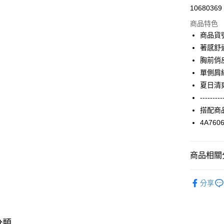
10680369
信用卡分
商品特色
3 期 
商品貨號
合作金
著感舒
超商取貨
華南商
胸前俏
LINE Pay
上海商
單側肩
國泰世
夏日清
Apple Pay
臺灣中
---------
匯豐（
街口支付
聯邦商
搭配商
元大商
AFTEE先
4A760
玉山商
相關說明
台新國
【關於「A
台灣樂
ATM付款
AFTEE
商品相關分
便利好安
１．簡單
2025 SS 
２．便利
分享
運送方式
品
３．安心
Shop by 
全家取貨
【「AFT
每筆NT$9
１．於結帳
分類