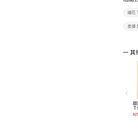
繡花 
柔彈 
一 其
甜
Ｔ
NT