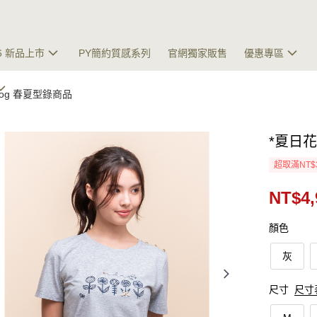
26 新品上市
PY簡約質感系列
官網獨家販售
優惠專區
talog 春夏型錄商品
*夏日
超取滿NT$
NT$4,
顏色
灰
尺寸
尺寸