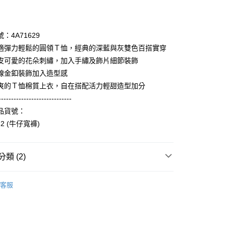
期付款
0 利率 每期
NT$1,660
21家銀行
：4A71629
庫商業銀行
第一商業銀行
適彈力輕鬆的圓領Ｔ恤，經典的深藍與灰雙色百搭實穿
付款
業銀行
彰化商業銀行
皮可愛的花朵刺繡，加入手繡及飾片細節裝飾
業儲蓄銀行
台北富邦商業銀行
線金釦裝飾加入造型感
華商業銀行
兆豐國際商業銀行
爽的Ｔ恤棉質上衣，自在搭配活力輕甜造型加分
小企業銀行
台中商業銀行
-----------------------------
台灣）商業銀行
華泰商業銀行
業銀行
遠東國際商業銀行
品貨號：
業銀行
永豐商業銀行
享後付
62 (牛仔寬褲)
業銀行
星展（台灣）商業銀行
際商業銀行
中國信託商業銀行
FTEE先享後付」】
天信用卡公司
先享後付是「在收到商品之後才付款」的支付方式。 讓您購物簡單
類 (2)
心！
：不需註冊會員、不需綁卡、不需儲值。
Collection｜4A春夏系列
2025 SS Catalog 春夏型錄商
：只要手機號碼，簡訊認證，即可結帳。
客服
：先確認商品／服務後，再付款。
Category 商品分類
♡ 上衣｜Tops
付款
EE先享後付」結帳流程】
0，滿NT$3,600(含以上)免運費
方式選擇「AFTEE先享後付」後，將跳轉至「AFTEE先享後