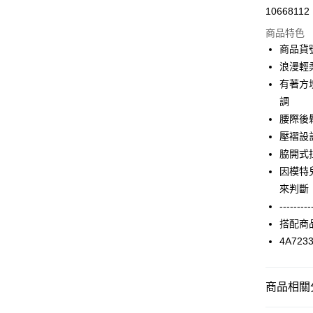
10668112
信用卡分
商品特色
3 期 
商品貨號
合作金
浪漫輕
超商取貨
華南商
有著方
LINE Pay
上海商
調
國泰世
腰際後
Apple Pay
臺灣中
壓褶設
匯豐（
街口支付
聯邦商
脇開式
元大商
AFTEE先
因模特
玉山商
相關說明
來判斷
台新國
【關於「A
---------
台灣樂
ATM付款
AFTEE
搭配商
便利好安
１．簡單
4A723
２．便利
運送方式
３．安心
全家取貨
商品相關分
【「AFT
每筆NT$9
１．於結帳