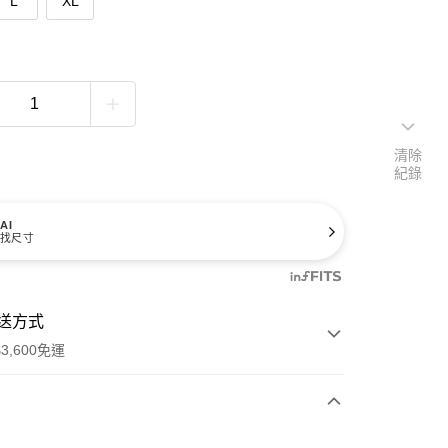
L
XL
清除
紀錄
AI
找尺寸
送方式
3,600免運
次付款