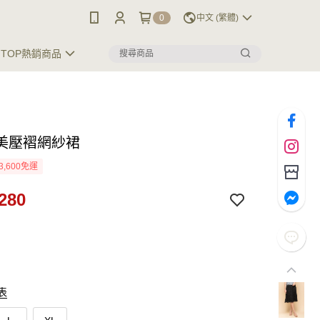
0
中文 (繁體)
TOP熱銷商品
美壓褶網紗裙
3,600免運
280
表