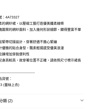
期付款
0 利率 每期
NT$1,760
21家銀行
：4A73327
庫商業銀行
第一商業銀行
柔的網紗裙，以壓褶工藝打造優美纖柔線條
付款
業銀行
彰化商業銀行
塊圖案的網紗面料，加入幾何形狀細節，顯得豐富不單
業儲蓄銀行
台北富邦商業銀行
華商業銀行
兆豐國際商業銀行
鬆緊帶切接設計，穿著舒適不擔心緊繃
小企業銀行
台中商業銀行
計優雅的貼合身型，飄柔輕揚感受優美浪漫
台灣）商業銀行
華泰商業銀行
業銀行
遠東國際商業銀行
拉鍊增加穿脫便利性
業銀行
永豐商業銀行
享後付
兒身高較高，故穿著位置不正確，請依照尺寸標示裙長
業銀行
星展（台灣）商業銀行
際商業銀行
中國信託商業銀行
FTEE先享後付」】
-----------------------------
天信用卡公司
先享後付是「在收到商品之後才付款」的支付方式。 讓您購物簡單
品貨號：
心！
：不需註冊會員、不需綁卡、不需儲值。
33 (蕾絲上衣)
：只要手機號碼，簡訊認證，即可結帳。
：先確認商品／服務後，再付款。
付款
類 (2)
EE先享後付」結帳流程】
0，滿NT$3,600(含以上)免運費
方式選擇「AFTEE先享後付」後，將跳轉至「AFTEE先享後