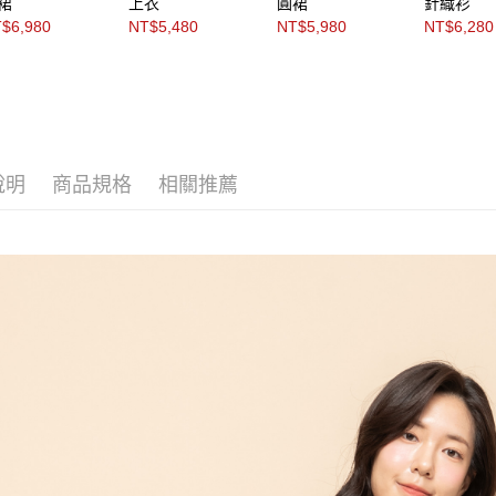
裙
上衣
圓裙
針織衫
動。
$6,980
NT$5,480
NT$5,980
NT$6,280
說明
商品規格
相關推薦