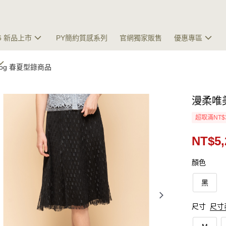
26 新品上市
PY簡約質感系列
官網獨家販售
優惠專區
talog 春夏型錄商品
漫柔唯
超取滿NT$
NT$5,
顏色
黑
尺寸
尺寸