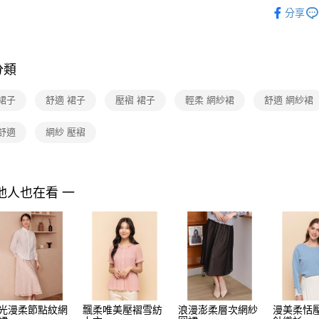
2025 SS 
付」結帳
分享
付款後全家F
２．訂單
品
３．收到繳
每筆NT$9
Shop by 
／ATM／
※ 請注意
7-11取貨
絡購買商品
分類
先享後付
每筆NT$9
※ 交易是
裙子
舒適 裙子
壓褶 裙子
輕柔 網紗裙
舒適 網紗裙
是否繳費成
付款後7-1
付客戶支
每筆NT$9
舒適
網紗 壓褶
【注意事
黑貓宅配
１．透過由
交易，需
每筆NT$9
求債權轉
他人也在看 一
２．關於
離島宅配 
https://aft
每筆NT$2
３．未成
「AFTE
付款後門
任。
４．使用「
免運費
即時審查
結果請求
５．嚴禁
形，恩沛
光漫柔節點紋網
飄柔唯美壓褶雪紡
浪漫澎柔層次網紗
漫美柔恬