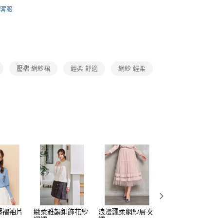
Collection｜4A春夏系列
2025 SS Catalog 春夏型錄商
頁面，進行簡訊認證並確認金額後，即可完成結帳。
客服
amilyMart取貨
成立數日內，您將收到繳費通知簡訊。
費通知簡訊後14天內，點擊此簡訊中的連結，可透過四大超商
0，滿NT$3,600(含以上)免運費
Category 商品分類
♡ 裙/褲｜Skirt / Pants
網路銀行／等多元方式進行付款，方視為交易完成。
：結帳手續完成當下不需立刻繳費，但若您需要取消訂單，請聯
付款
的店家。未經商家同意取消之訂單仍視為有效，需透過AFTEE
繳納相關費用。
0，滿NT$3,600(含以上)免運費
否成功請以「AFTEE先享後付 」之結帳頁面顯示為準，若有關於
壓褶 網紗裙
輕柔 舒適
網紗 輕柔
功／繳費後需取消欲退款等相關疑問，請聯繫「AFTEE先享後
1取貨
援中心」
https://netprotections.freshdesk.com/support/home
0，滿NT$3,600(含以上)免運費
項】
恩沛科技股份有限公司提供之「AFTEE先享後付」服務完成之
依本服務之必要範圍內提供個人資料，並將交易相關給付款項請
0，滿NT$3,600(含以上)免運費
讓予恩沛科技股份有限公司。
個人資料處理事宜，請瀏覽以下網址：
(蘭嶼恕不配送)
ee.tw/terms/#terms3
00，滿NT$8,000(含以上)免運費
年的使用者請事先徵得法定代理人或監護人之同意方可使用
E先享後付」，若未經同意申辦者引起之損失，本公司不負相關責
市自取
AFTEE先享後付」時，將依據個別帳號之用戶狀況，依本公司
核予不同之上限額度；若仍有額度不足之情形，本公司將視審查
用戶進行身份認證。
一人註冊多個帳號或使用他人資訊註冊。若發現惡意使用之情
科技股份有限公司將有權停止該用戶之使用額度並採取法律行
壓褶袖片
緻柔雅韻釦飾花紗
浪漫飄柔網紗層次
輕麗優雅網格蕾絲