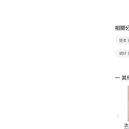
相關
輕柔 
網紗 
一 其
流