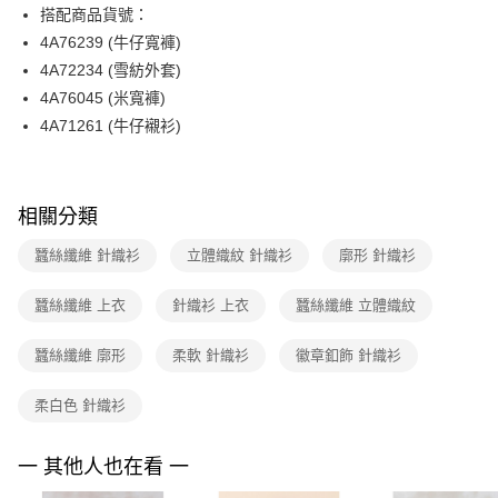
相關說明
搭配商品貨號：
台新國際商業銀行
中國信託商業銀行
【關於「AFTEE先享後付」】
台灣樂天信用卡公司
4A76239 (牛仔寬褲)
ATM付款
AFTEE先享後付是「在收到商品之後才付款」的支付方式。 讓您購物簡單
便利好安心！
4A72234 (雪紡外套)
１．簡單：不需註冊會員、不需綁卡、不需儲值。
運送方式
4A76045 (米寬褲)
２．便利：只要手機號碼，簡訊認證，即可結帳。
4A71261 (牛仔襯衫)
３．安心：先確認商品／服務後，再付款。
全家取貨付款
每筆NT$90，滿NT$3,600(含以上)免運費
【「AFTEE先享後付」結帳流程】
１．於結帳方式選擇「AFTEE先享後付」後，將跳轉至「AFTEE先享後付」
付款後全家FamilyMart取貨
結帳頁面，進行簡訊認證並確認金額後，即可完成結帳。
相關分類
２．訂單成立數日內，您將收到繳費通知簡訊。
每筆NT$90，滿NT$3,600(含以上)免運費
３．收到繳費通知簡訊後14天內，點擊此簡訊中的連結，可透過四大超商／
蠶絲纖維 針織衫
立體織紋 針織衫
廓形 針織衫
ATM／網路銀行／等多元方式進行付款，方視為交易完成。
7-11取貨付款
※ 請注意：結帳手續完成當下不需立刻繳費，但若您需要取消訂單，請聯絡
蠶絲纖維 上衣
針織衫 上衣
蠶絲纖維 立體織紋
每筆NT$90，滿NT$3,600(含以上)免運費
購買商品的店家。未經商家同意取消之訂單仍視為有效，需透過AFTEE先享
後付繳納相關費用。
付款後7-11取貨
※ 交易是否成功請以「AFTEE先享後付 」之結帳頁面顯示為準，若有關於
蠶絲纖維 廓形
柔軟 針織衫
徽章釦飾 針織衫
是否繳費成功／繳費後需取消欲退款等相關疑問，請聯繫「AFTEE先享後付
每筆NT$90，滿NT$3,600(含以上)免運費
客戶支援中心」
https://netprotections.freshdesk.com/support/home
柔白色 針織衫
黑貓宅配
【注意事項】
１．透過由恩沛科技股份有限公司提供之「AFTEE先享後付」服務完成之交
每筆NT$90，滿NT$3,600(含以上)免運費
一 其他人也在看 一
易，需依本服務之必要範圍內提供個人資料，並將交易相關給付款項請求債
權轉讓予恩沛科技股份有限公司。
離島宅配 (蘭嶼恕不配送)