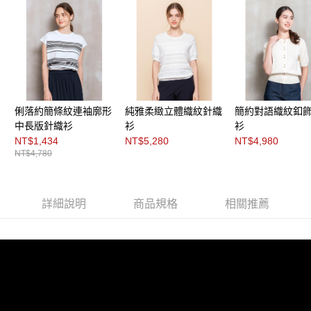
２．關於個人資料處理事宜，請瀏覽以下網址：
每筆NT$200，滿NT$8,000(含以上)免運費
https://aftee.tw/terms/#terms3
３．未成年的使用者請事先徵得法定代理人或監護人之同意方可使用
付款後門市自取
「AFTEE先享後付」，若未經同意申辦者引起之損失，本公司不負相關責
任。
免運費
４．使用「AFTEE先享後付」時，將依據個別帳號之用戶狀況，依本公司即
時審查核予不同之上限額度；若仍有額度不足之情形，本公司將視審查結果
請求用戶進行身份認證。
５．嚴禁一人註冊多個帳號或使用他人資訊註冊。若發現惡意使用之情形，
俐落約簡條紋連袖廓形
純雅柔緻立體織紋針織
簡約對語織紋釦
恩沛科技股份有限公司將有權停止該用戶之使用額度並採取法律行動。
中長版針織衫
衫
衫
NT$1,434
NT$5,280
NT$4,980
NT$4,780
詳細說明
商品規格
相關推薦