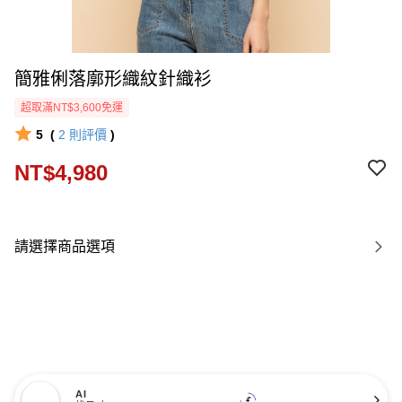
簡雅俐落廓形織紋針織衫
超取滿NT$3,600免運
5
(
2
則評價
)
NT$4,980
請選擇商品選項
AI