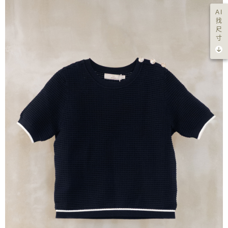
AI
找
尺
寸