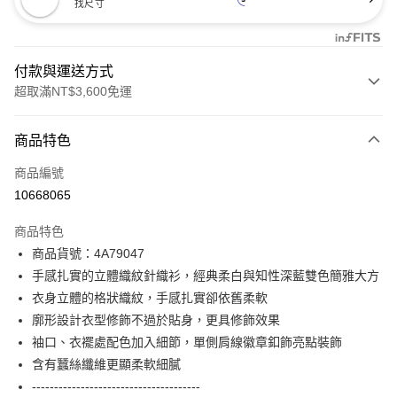
找尺寸
付款與運送方式
超取滿NT$3,600免運
付款方式
商品特色
信用卡一次付款
商品編號
信用卡分期付款
10668065
3 期 0 利率 每期
NT$1,660
21家銀行
商品特色
合作金庫商業銀行
第一商業銀行
超商取貨付款
商品貨號：4A79047
華南商業銀行
彰化商業銀行
手感扎實的立體織紋針織衫，經典柔白與知性深藍雙色簡雅大方
LINE Pay
上海商業儲蓄銀行
台北富邦商業銀行
國泰世華商業銀行
兆豐國際商業銀行
衣身立體的格狀織紋，手感扎實卻依舊柔軟
Apple Pay
臺灣中小企業銀行
台中商業銀行
廓形設計衣型修飾不過於貼身，更具修飾效果
匯豐（台灣）商業銀行
華泰商業銀行
袖口、衣襬處配色加入細節，單側肩線徽章釦飾亮點裝飾
街口支付
聯邦商業銀行
遠東國際商業銀行
含有蠶絲纖維更顯柔軟細膩
元大商業銀行
永豐商業銀行
AFTEE先享後付
--------------------------------------
玉山商業銀行
星展（台灣）商業銀行