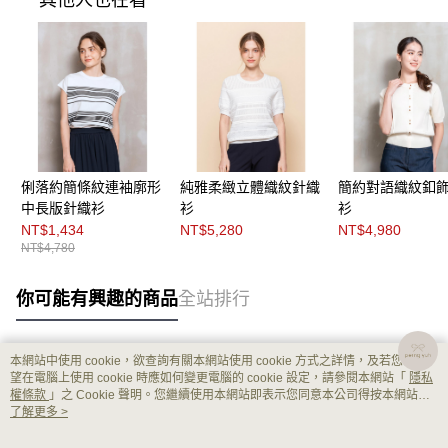
俐落約簡條紋連袖廓形
純雅柔緻立體織紋針織
簡約對語織紋釦
中長版針織衫
衫
衫
NT$1,434
NT$5,280
NT$4,980
NT$4,780
你可能有興趣的商品
全站排行
本網站中使用 cookie，欲查詢有關本網站使用 cookie 方式之詳情，及若您不希
熱門標籤
望在電腦上使用 cookie 時應如何變更電腦的 cookie 設定，請參閱本網站「
隱私
權條款
」之 Cookie 聲明。您繼續使用本網站即表示您同意本公司得按本網站使
用條款之 Cookie 聲明使用 cookie。
了解更多 >