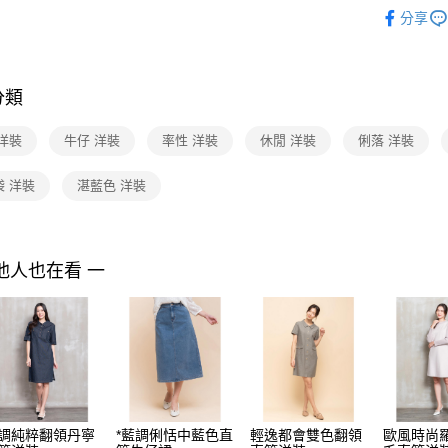
2025 SS 
付」結帳
分享
付款後全家F
２．訂單
品
３．收到繳
每筆NT$9
Shop by 
／ATM／
※ 請注意
7-11取貨
絡購買商品
分類
先享後付
每筆NT$9
※ 交易是
洋裝
牛仔 洋裝
率性 洋裝
休閒 洋裝
俐落 洋裝
是否繳費成
付款後7-1
付客戶支
每筆NT$9
袋 洋裝
湛藍色 洋裝
【注意事
黑貓宅配
１．透過由
交易，需
每筆NT$9
求債權轉
他人也在看 一
２．關於
離島宅配 
https://aft
每筆NT$2
３．未成
「AFTE
付款後門
任。
４．使用「
免運費
即時審查
結果請求
５．嚴禁
形，恩沛
調純粹翻領丹寧
*藍調俐恬中藍色直
輕逸都會雙色翻領
歐風時尚