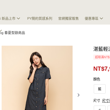
26 新品上市
PY簡約質感系列
官網獨家販售
優惠專區
talog 春夏型錄商品
湛藍輕
超取滿NT$
NT$7,
顏色
藍
尺寸
尺寸