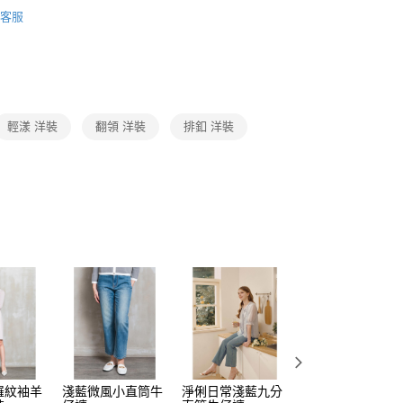
Collection｜4A春夏系列
2025 SS Catalog 春夏型錄商
頁面，進行簡訊認證並確認金額後，即可完成結帳。
客服
amilyMart取貨
成立數日內，您將收到繳費通知簡訊。
費通知簡訊後14天內，點擊此簡訊中的連結，可透過四大超商
0，滿NT$3,600(含以上)免運費
Category 商品分類
♡ 洋裝｜Dresses
網路銀行／等多元方式進行付款，方視為交易完成。
：結帳手續完成當下不需立刻繳費，但若您需要取消訂單，請聯
付款
的店家。未經商家同意取消之訂單仍視為有效，需透過AFTEE
繳納相關費用。
0，滿NT$3,600(含以上)免運費
否成功請以「AFTEE先享後付 」之結帳頁面顯示為準，若有關於
輕漾 洋裝
翻領 洋裝
排釦 洋裝
功／繳費後需取消欲退款等相關疑問，請聯繫「AFTEE先享後
1取貨
援中心」
https://netprotections.freshdesk.com/support/home
0，滿NT$3,600(含以上)免運費
項】
恩沛科技股份有限公司提供之「AFTEE先享後付」服務完成之
依本服務之必要範圍內提供個人資料，並將交易相關給付款項請
0，滿NT$3,600(含以上)免運費
讓予恩沛科技股份有限公司。
個人資料處理事宜，請瀏覽以下網址：
(蘭嶼恕不配送)
ee.tw/terms/#terms3
00，滿NT$8,000(含以上)免運費
年的使用者請事先徵得法定代理人或監護人之同意方可使用
E先享後付」，若未經同意申辦者引起之損失，本公司不負相關責
市自取
AFTEE先享後付」時，將依據個別帳號之用戶狀況，依本公司
核予不同之上限額度；若仍有額度不足之情形，本公司將視審查
用戶進行身份認證。
一人註冊多個帳號或使用他人資訊註冊。若發現惡意使用之情
科技股份有限公司將有權停止該用戶之使用額度並採取法律行
羅紋袖羊
淺藍微風小直筒牛
淨俐日常淺藍九分
淺藍微風鑽飾小直