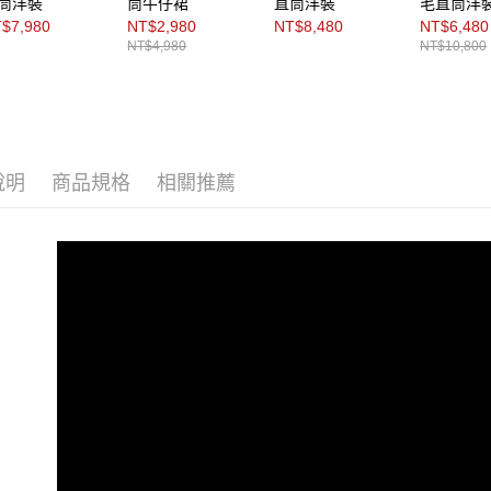
筒洋裝
筒牛仔裙
直筒洋裝
毛直筒洋
動。
$7,980
NT$2,980
NT$8,480
NT$6,480
NT$4,980
NT$10,800
說明
商品規格
相關推薦