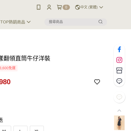
0
中文 (繁體)
TOP熱銷商品
漾翻領直筒牛仔洋裝
3,600免運
980
表