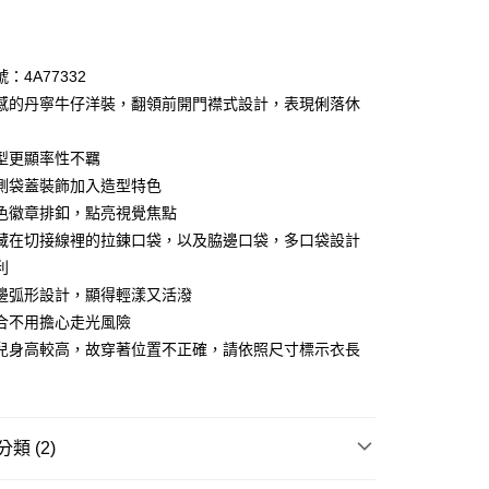
期付款
0 利率 每期
NT$2,660
21家銀行
：4A77332
庫商業銀行
第一商業銀行
感的丹寧牛仔洋裝，翻領前開門襟式設計，表現俐落休
付款
業銀行
彰化商業銀行
業儲蓄銀行
台北富邦商業銀行
型更顯率性不羈
華商業銀行
兆豐國際商業銀行
側袋蓋裝飾加入造型特色
小企業銀行
台中商業銀行
色徽章排釦，點亮視覺焦點
台灣）商業銀行
華泰商業銀行
業銀行
遠東國際商業銀行
藏在切接線裡的拉鍊口袋，以及脇邊口袋，多口袋設計
業銀行
永豐商業銀行
享後付
利
業銀行
星展（台灣）商業銀行
邊弧形設計，顯得輕漾又活潑
際商業銀行
中國信託商業銀行
FTEE先享後付」】
合不用擔心走光風險
天信用卡公司
先享後付是「在收到商品之後才付款」的支付方式。 讓您購物簡單
兒身高較高，故穿著位置不正確，請依照尺寸標示衣長
心！
：不需註冊會員、不需綁卡、不需儲值。
：只要手機號碼，簡訊認證，即可結帳。
：先確認商品／服務後，再付款。
付款
類 (2)
EE先享後付」結帳流程】
0，滿NT$3,600(含以上)免運費
方式選擇「AFTEE先享後付」後，將跳轉至「AFTEE先享後