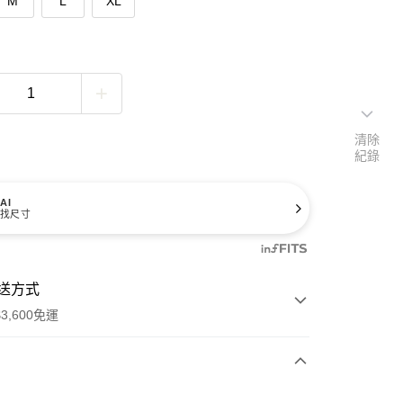
M
L
XL
清除
紀錄
AI
找尺寸
送方式
3,600免運
次付款