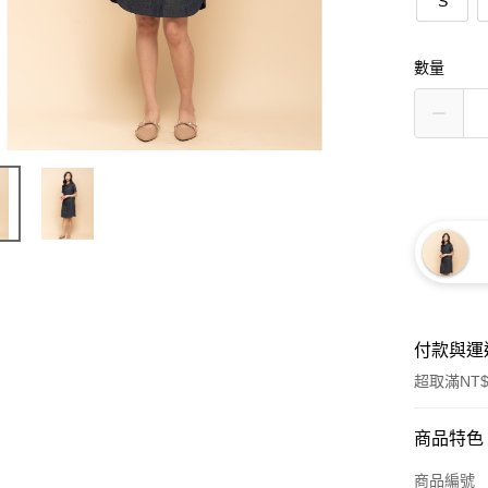
S
數量
付款與運
超取滿NT$
付款方式
商品特色
信用卡一
商品編號