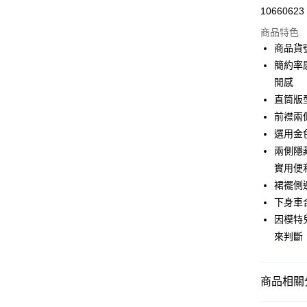
10660623
信用卡分
商品特色
3 期 
商品貨號
合作金
簡約率
超商取貨
華南商
閒感
LINE Pay
上海商
直筒版
國泰世
前襟兩
Apple Pay
臺灣中
選用金
匯豐（
街口支付
聯邦商
兩側隱
元大商
AFTEE先
實用便
玉山商
相關說明
裙襬側
台新國
【關於「A
下身車
台灣樂
ATM付款
AFTEE
因模特
便利好安
１．簡單
來判斷
２．便利
運送方式
３．安心
全家取貨
商品相關分
【「AFT
每筆NT$9
１．於結帳