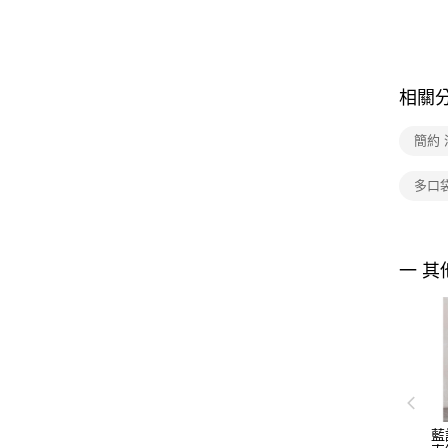
相關
簡約 
多口
一 其
藍