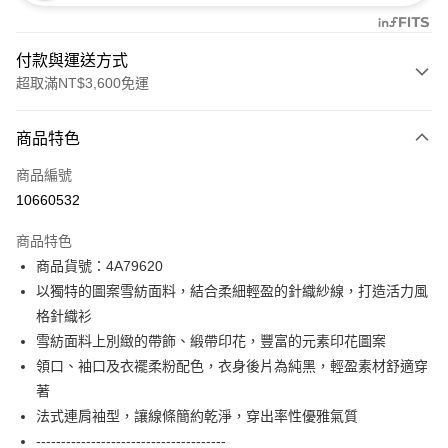
付款與運送方式
超取滿NT$3,600免運
付款方式
商品特色
信用卡一次付款
商品編號
信用卡分期付款
10660532
3 期 0 利率 每期
NT$1,826
21家銀行
商品特色
合作金庫商業銀行
第一商業銀行
超商取貨付款
商品貨號：4A79620
華南商業銀行
彰化商業銀行
以獨特的圖案雪紡面料，結合柔細輕盈的針織紗線，打造活力風
LINE Pay
上海商業儲蓄銀行
台北富邦商業銀行
國泰世華商業銀行
兆豐國際商業銀行
格針織衫
Apple Pay
臺灣中小企業銀行
台中商業銀行
雪紡面料上別緻的帶飾、緞帶印花，豐富的元素印花圖案
匯豐（台灣）商業銀行
華泰商業銀行
領口、袖口及衣襬柔粉配色，衣身後片為純黑，輕盈素材舒適穿
街口支付
聯邦商業銀行
遠東國際商業銀行
著
元大商業銀行
永豐商業銀行
AFTEE先享後付
法式連肩袖型，讓線條簡約乾淨，穿出率性優雅氣質
玉山商業銀行
星展（台灣）商業銀行
相關說明
--------------------------------------
台新國際商業銀行
中國信託商業銀行