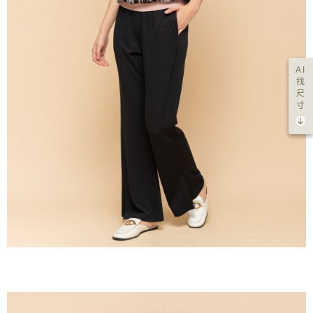
AI
找
尺
寸