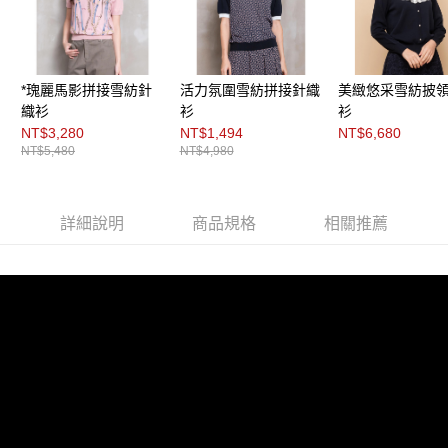
每筆NT$200，滿NT$8,000(含以上)免運費
https://aftee.tw/terms/#terms3
３．未成年的使用者請事先徵得法定代理人或監護人之同意方可使用
付款後門市自取
「AFTEE先享後付」，若未經同意申辦者引起之損失，本公司不負相關責
任。
免運費
４．使用「AFTEE先享後付」時，將依據個別帳號之用戶狀況，依本公司即
*瑰麗馬影拼接雪紡針
活力氛圍雪紡拼接針織
美緻悠采雪紡披
時審查核予不同之上限額度；若仍有額度不足之情形，本公司將視審查結果
織衫
衫
衫
請求用戶進行身份認證。
NT$3,280
NT$1,494
NT$6,680
５．嚴禁一人註冊多個帳號或使用他人資訊註冊。若發現惡意使用之情形，
恩沛科技股份有限公司將有權停止該用戶之使用額度並採取法律行動。
NT$5,480
NT$4,980
詳細說明
商品規格
相關推薦