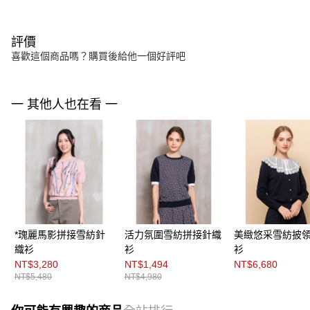
評價
喜歡這個商品嗎？購買後給他一個好評吧
一 其他人也在看 一
*瑰麗馬影拼接雪紡針
活力氛圍雪紡拼接針織
美緻悠采雪紡披
織衫
衫
衫
NT$3,280
NT$1,494
NT$6,680
NT$5,480
NT$4,980