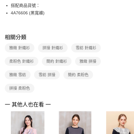
【關於「AFTEE先享後付」】
台灣樂天信用卡公司
搭配商品貨號：
ATM付款
AFTEE先享後付是「在收到商品之後才付款」的支付方式。 讓您購物簡單
便利好安心！
4A76606 (黑寬褲)
１．簡單：不需註冊會員、不需綁卡、不需儲值。
運送方式
２．便利：只要手機號碼，簡訊認證，即可結帳。
３．安心：先確認商品／服務後，再付款。
全家取貨付款
相關分類
每筆NT$90，滿NT$3,600(含以上)免運費
【「AFTEE先享後付」結帳流程】
１．於結帳方式選擇「AFTEE先享後付」後，將跳轉至「AFTEE先享後付」
雅緻 針織衫
拼接 針織衫
雪紡 針織衫
付款後全家FamilyMart取貨
結帳頁面，進行簡訊認證並確認金額後，即可完成結帳。
２．訂單成立數日內，您將收到繳費通知簡訊。
每筆NT$90，滿NT$3,600(含以上)免運費
３．收到繳費通知簡訊後14天內，點擊此簡訊中的連結，可透過四大超商／
柔粉色 針織衫
簡約 針織衫
雅緻 拼接
ATM／網路銀行／等多元方式進行付款，方視為交易完成。
7-11取貨付款
※ 請注意：結帳手續完成當下不需立刻繳費，但若您需要取消訂單，請聯絡
雅緻 雪紡
雪紡 拼接
簡約 柔粉色
每筆NT$90，滿NT$3,600(含以上)免運費
購買商品的店家。未經商家同意取消之訂單仍視為有效，需透過AFTEE先享
後付繳納相關費用。
付款後7-11取貨
※ 交易是否成功請以「AFTEE先享後付 」之結帳頁面顯示為準，若有關於
拼接 柔粉色
是否繳費成功／繳費後需取消欲退款等相關疑問，請聯繫「AFTEE先享後付
每筆NT$90，滿NT$3,600(含以上)免運費
客戶支援中心」
https://netprotections.freshdesk.com/support/home
一 其他人也在看 一
黑貓宅配
【注意事項】
１．透過由恩沛科技股份有限公司提供之「AFTEE先享後付」服務完成之交
每筆NT$90，滿NT$3,600(含以上)免運費
易，需依本服務之必要範圍內提供個人資料，並將交易相關給付款項請求債
權轉讓予恩沛科技股份有限公司。
離島宅配 (蘭嶼恕不配送)
２．關於個人資料處理事宜，請瀏覽以下網址：