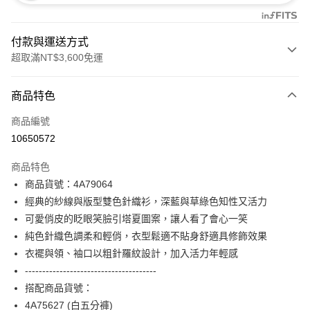
付款與運送方式
超取滿NT$3,600免運
付款方式
商品特色
信用卡一次付款
商品編號
信用卡分期付款
10650572
3 期 0 利率 每期
NT$1,660
21家銀行
商品特色
合作金庫商業銀行
第一商業銀行
超商取貨付款
商品貨號：4A79064
華南商業銀行
彰化商業銀行
經典的紗線與版型雙色針織衫，深藍與草綠色知性又活力
LINE Pay
上海商業儲蓄銀行
台北富邦商業銀行
國泰世華商業銀行
兆豐國際商業銀行
可愛俏皮的眨眼笑臉引塔夏圖案，讓人看了會心一笑
Apple Pay
臺灣中小企業銀行
台中商業銀行
純色針織色調柔和輕俏，衣型鬆適不貼身舒適具修飾效果
匯豐（台灣）商業銀行
華泰商業銀行
衣襬與領、袖口以粗針羅紋設計，加入活力年輕感
街口支付
聯邦商業銀行
遠東國際商業銀行
--------------------------------------
元大商業銀行
永豐商業銀行
AFTEE先享後付
搭配商品貨號：
玉山商業銀行
星展（台灣）商業銀行
相關說明
4A75627 (白五分褲)
台新國際商業銀行
中國信託商業銀行