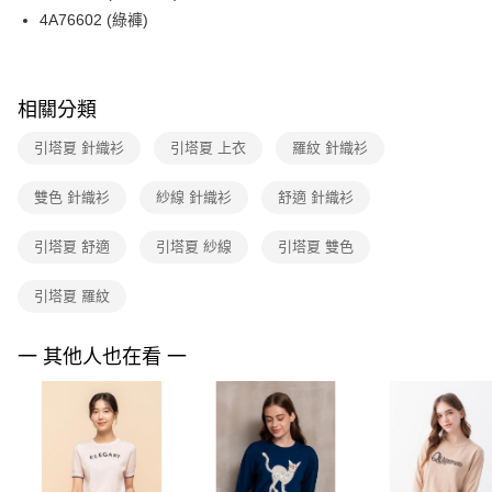
【關於「AFTEE先享後付」】
台灣樂天信用卡公司
4A76602 (綠褲)
ATM付款
AFTEE先享後付是「在收到商品之後才付款」的支付方式。 讓您購物簡單
便利好安心！
１．簡單：不需註冊會員、不需綁卡、不需儲值。
運送方式
２．便利：只要手機號碼，簡訊認證，即可結帳。
３．安心：先確認商品／服務後，再付款。
相關分類
全家取貨付款
每筆NT$90，滿NT$3,600(含以上)免運費
【「AFTEE先享後付」結帳流程】
引塔夏 針織衫
引塔夏 上衣
羅紋 針織衫
１．於結帳方式選擇「AFTEE先享後付」後，將跳轉至「AFTEE先享後付」
付款後全家FamilyMart取貨
結帳頁面，進行簡訊認證並確認金額後，即可完成結帳。
雙色 針織衫
紗線 針織衫
舒適 針織衫
２．訂單成立數日內，您將收到繳費通知簡訊。
每筆NT$90，滿NT$3,600(含以上)免運費
３．收到繳費通知簡訊後14天內，點擊此簡訊中的連結，可透過四大超商／
ATM／網路銀行／等多元方式進行付款，方視為交易完成。
引塔夏 舒適
引塔夏 紗線
引塔夏 雙色
7-11取貨付款
※ 請注意：結帳手續完成當下不需立刻繳費，但若您需要取消訂單，請聯絡
每筆NT$90，滿NT$3,600(含以上)免運費
購買商品的店家。未經商家同意取消之訂單仍視為有效，需透過AFTEE先享
引塔夏 羅紋
後付繳納相關費用。
付款後7-11取貨
※ 交易是否成功請以「AFTEE先享後付 」之結帳頁面顯示為準，若有關於
是否繳費成功／繳費後需取消欲退款等相關疑問，請聯繫「AFTEE先享後付
每筆NT$90，滿NT$3,600(含以上)免運費
一 其他人也在看 一
客戶支援中心」
https://netprotections.freshdesk.com/support/home
黑貓宅配
【注意事項】
１．透過由恩沛科技股份有限公司提供之「AFTEE先享後付」服務完成之交
每筆NT$90，滿NT$3,600(含以上)免運費
易，需依本服務之必要範圍內提供個人資料，並將交易相關給付款項請求債
權轉讓予恩沛科技股份有限公司。
離島宅配 (蘭嶼恕不配送)
２．關於個人資料處理事宜，請瀏覽以下網址：