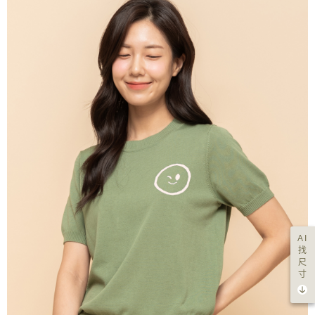
AI
找
尺
寸