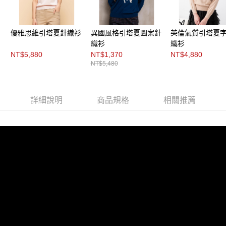
每筆NT$200，滿NT$8,000(含以上)免運費
https://aftee.tw/terms/#terms3
３．未成年的使用者請事先徵得法定代理人或監護人之同意方可使用
付款後門市自取
「AFTEE先享後付」，若未經同意申辦者引起之損失，本公司不負相關責
任。
免運費
優雅思維引塔夏針織衫
異國風格引塔夏圖案針
英倫氣質引塔夏
４．使用「AFTEE先享後付」時，將依據個別帳號之用戶狀況，依本公司即
織衫
織衫
時審查核予不同之上限額度；若仍有額度不足之情形，本公司將視審查結果
NT$5,880
NT$1,370
NT$4,880
請求用戶進行身份認證。
NT$5,480
５．嚴禁一人註冊多個帳號或使用他人資訊註冊。若發現惡意使用之情形，
恩沛科技股份有限公司將有權停止該用戶之使用額度並採取法律行動。
詳細說明
商品規格
相關推薦