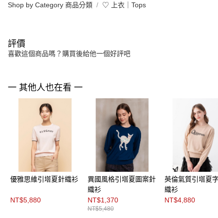
Shop by Category 商品分類
♡ 上衣｜Tops
評價
喜歡這個商品嗎？購買後給他一個好評吧
一 其他人也在看 一
優雅思維引塔夏針織衫
異國風格引塔夏圖案針
英倫氣質引塔夏
織衫
織衫
NT$5,880
NT$1,370
NT$4,880
NT$5,480