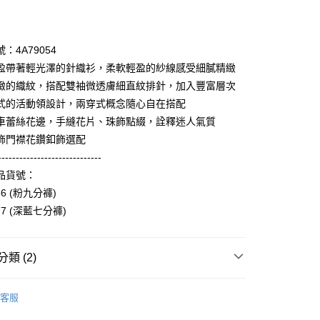
期付款
0 利率 每期
NT$2,226
21家銀行
：4A79054
庫商業銀行
第一商業銀行
盈帶著輕光澤的針織衫，柔軟輕盈的紗線感受細膩精緻
付款
業銀行
彰化商業銀行
緻的織紋，搭配雙袖微透膚細直紋排針，加入豐富層次
業儲蓄銀行
台北富邦商業銀行
式的活動領設計，兩穿式概念隨心自在搭配
華商業銀行
兆豐國際商業銀行
車蕾絲花邊，手縫花片、珠飾點綴，詮釋迷人氣質
小企業銀行
台中商業銀行
飾門襟花鑽釦飾選配
台灣）商業銀行
華泰商業銀行
業銀行
遠東國際商業銀行
-----------------------------
業銀行
永豐商業銀行
享後付
品貨號：
業銀行
星展（台灣）商業銀行
66 (粉九分褲)
際商業銀行
中國信託商業銀行
FTEE先享後付」】
77 (深藍七分褲)
天信用卡公司
先享後付是「在收到商品之後才付款」的支付方式。 讓您購物簡單
心！
：不需註冊會員、不需綁卡、不需儲值。
類 (2)
：只要手機號碼，簡訊認證，即可結帳。
：先確認商品／服務後，再付款。
Collection｜4A春夏系列
2025 SS Catalog 春夏型錄商
付款
EE先享後付」結帳流程】
客服
0，滿NT$3,600(含以上)免運費
方式選擇「AFTEE先享後付」後，將跳轉至「AFTEE先享後