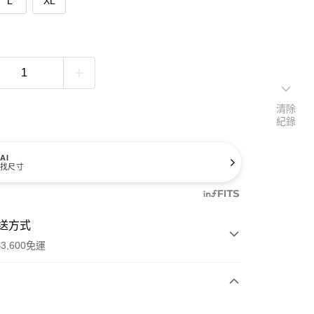
L
XL
清除
紀錄
AI
找尺寸
送方式
3,600免運
次付款