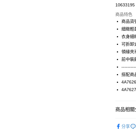
10633195
信用卡分
商品特色
3 期 
商品貨號
合作金
細緻輕
超商取貨
華南商
衣身細
LINE Pay
上海商
可拆卸
國泰世
領緣夾
Apple Pay
臺灣中
前中裝
匯豐（
街口支付
聯邦商
---------
元大商
AFTEE先
搭配商
玉山商
相關說明
4A762
台新國
【關於「A
4A762
台灣樂
ATM付款
AFTEE
便利好安
１．簡單
商品相關分
２．便利
運送方式
３．安心
2025 SS 
全家取貨
【「AFT
分享
品
每筆NT$9
１．於結帳