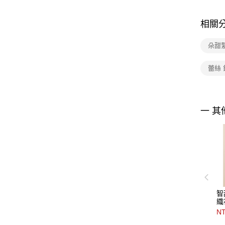
相關
朵甜
蕾絲
一 其
智
織
NT