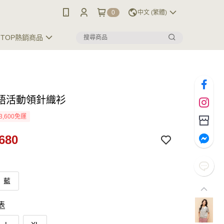
0
中文 (繁體)
TOP熱銷商品
語活動領針織衫
3,600免運
680
藍
表