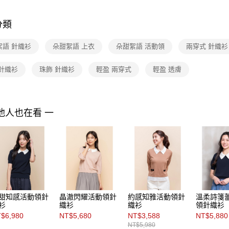
付」結帳
Shop by 
付款後全家F
２．訂單
３．收到繳
分類
每筆NT$9
／ATM／
※ 請注意
7-11取貨
絮語 針織衫
朵甜絮語 上衣
朵甜絮語 活動領
兩穿式 針織衫
絡購買商品
先享後付
每筆NT$9
※ 交易是
 針織衫
珠飾 針織衫
輕盈 兩穿式
輕盈 透膚
是否繳費成
付款後7-1
付客戶支
每筆NT$9
【注意事
黑貓宅配
他人也在看 一
１．透過由
交易，需
每筆NT$9
求債權轉
２．關於
離島宅配 
https://aft
每筆NT$2
３．未成
「AFTE
付款後門
任。
４．使用「
免運費
即時審查
甜知感活動領針
晶澈閃耀活動領針
約感知雅活動領針
溫柔詩箋
結果請求
衫
織衫
織衫
領針織衫
５．嚴禁
$6,980
NT$5,680
NT$3,588
NT$5,880
形，恩沛
NT$5,980