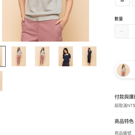
M
數量
付款與運
超取滿NT$
付款方式
商品特色
信用卡一
商品編號