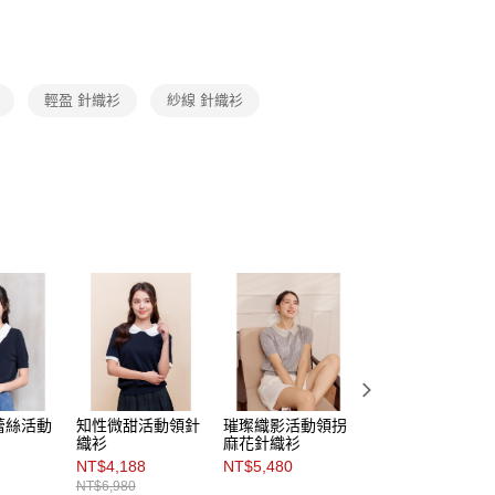
頁面，進行簡訊認證並確認金額後，即可完成結帳。
Category 商品分類
♡ 上衣｜Tops
amilyMart取貨
成立數日內，您將收到繳費通知簡訊。
費通知簡訊後14天內，點擊此簡訊中的連結，可透過四大超商
0，滿NT$3,600(含以上)免運費
網路銀行／等多元方式進行付款，方視為交易完成。
：結帳手續完成當下不需立刻繳費，但若您需要取消訂單，請聯
付款
輕盈 針織衫
紗線 針織衫
的店家。未經商家同意取消之訂單仍視為有效，需透過AFTEE
繳納相關費用。
0，滿NT$3,600(含以上)免運費
否成功請以「AFTEE先享後付 」之結帳頁面顯示為準，若有關於
功／繳費後需取消欲退款等相關疑問，請聯繫「AFTEE先享後
1取貨
援中心」
https://netprotections.freshdesk.com/support/home
0，滿NT$3,600(含以上)免運費
項】
恩沛科技股份有限公司提供之「AFTEE先享後付」服務完成之
依本服務之必要範圍內提供個人資料，並將交易相關給付款項請
0，滿NT$3,600(含以上)免運費
讓予恩沛科技股份有限公司。
個人資料處理事宜，請瀏覽以下網址：
(蘭嶼恕不配送)
ee.tw/terms/#terms3
00，滿NT$8,000(含以上)免運費
年的使用者請事先徵得法定代理人或監護人之同意方可使用
E先享後付」，若未經同意申辦者引起之損失，本公司不負相關責
市自取
AFTEE先享後付」時，將依據個別帳號之用戶狀況，依本公司
核予不同之上限額度；若仍有額度不足之情形，本公司將視審查
蕾絲活動
知性微甜活動領針
璀璨織影活動領拐
海洋樂甜活動披領
用戶進行身份認證。
織衫
麻花針織衫
針織衫
一人註冊多個帳號或使用他人資訊註冊。若發現惡意使用之情
NT$4,188
NT$5,480
NT$5,880
科技股份有限公司將有權停止該用戶之使用額度並採取法律行
NT$6,980