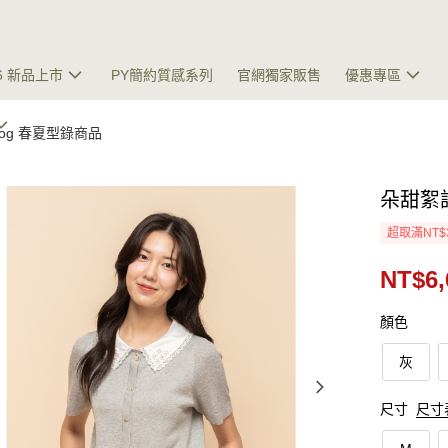
26 新品上市
PY簡約質感系列
官網獨家販售
優惠專區
talog 春夏型錄商品
朵甜絮
超取滿NT$
NT$6,
顏色
灰
尺寸
尺寸