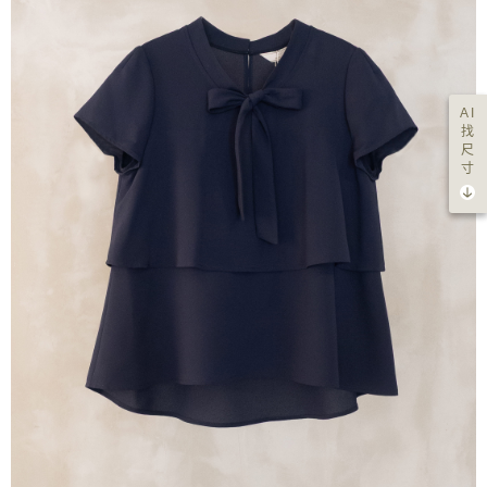
AI
找
尺
寸