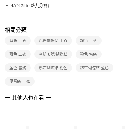
【關於「AFTEE先享後付」】
台灣樂天信用卡公司
4A76285 (藍九分褲)
ATM付款
AFTEE先享後付是「在收到商品之後才付款」的支付方式。 讓您購物簡單
便利好安心！
１．簡單：不需註冊會員、不需綁卡、不需儲值。
運送方式
２．便利：只要手機號碼，簡訊認證，即可結帳。
３．安心：先確認商品／服務後，再付款。
相關分類
全家取貨付款
每筆NT$90，滿NT$3,600(含以上)免運費
【「AFTEE先享後付」結帳流程】
雪紡 上衣
綁帶蝴蝶結 上衣
粉色 上衣
１．於結帳方式選擇「AFTEE先享後付」後，將跳轉至「AFTEE先享後付」
付款後全家FamilyMart取貨
結帳頁面，進行簡訊認證並確認金額後，即可完成結帳。
藍色 上衣
雪紡 綁帶蝴蝶結
粉色 雪紡
２．訂單成立數日內，您將收到繳費通知簡訊。
每筆NT$90，滿NT$3,600(含以上)免運費
３．收到繳費通知簡訊後14天內，點擊此簡訊中的連結，可透過四大超商／
ATM／網路銀行／等多元方式進行付款，方視為交易完成。
藍色 雪紡
綁帶蝴蝶結 粉色
綁帶蝴蝶結 藍色
7-11取貨付款
※ 請注意：結帳手續完成當下不需立刻繳費，但若您需要取消訂單，請聯絡
每筆NT$90，滿NT$3,600(含以上)免運費
購買商品的店家。未經商家同意取消之訂單仍視為有效，需透過AFTEE先享
厚雪紡 上衣
後付繳納相關費用。
付款後7-11取貨
※ 交易是否成功請以「AFTEE先享後付 」之結帳頁面顯示為準，若有關於
是否繳費成功／繳費後需取消欲退款等相關疑問，請聯繫「AFTEE先享後付
每筆NT$90，滿NT$3,600(含以上)免運費
一 其他人也在看 一
客戶支援中心」
https://netprotections.freshdesk.com/support/home
黑貓宅配
【注意事項】
１．透過由恩沛科技股份有限公司提供之「AFTEE先享後付」服務完成之交
每筆NT$90，滿NT$3,600(含以上)免運費
易，需依本服務之必要範圍內提供個人資料，並將交易相關給付款項請求債
權轉讓予恩沛科技股份有限公司。
離島宅配 (蘭嶼恕不配送)
２．關於個人資料處理事宜，請瀏覽以下網址：