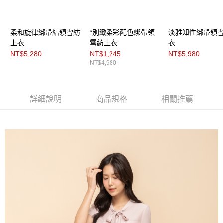
每筆NT$200，滿NT$8,000(含以上)免運費
https://aftee.tw/terms/#terms3
３．未成年的使用者請事先徵得法定代理人或監護人之同意方可使用
付款後門市自取
「AFTEE先享後付」，若未經同意申辦者引起之損失，本公司不負相關責
任。
免運費
柔和旋律綁帶結領雪紡
*別緻柔彩配色綁帶領
淡雅知性綁帶領
４．使用「AFTEE先享後付」時，將依據個別帳號之用戶狀況，依本公司即
上衣
雪紡上衣
衣
時審查核予不同之上限額度；若仍有額度不足之情形，本公司將視審查結果
NT$5,280
NT$1,245
NT$5,980
請求用戶進行身份認證。
NT$4,980
５．嚴禁一人註冊多個帳號或使用他人資訊註冊。若發現惡意使用之情形，
恩沛科技股份有限公司將有權停止該用戶之使用額度並採取法律行動。
詳細說明
商品規格
相關推薦