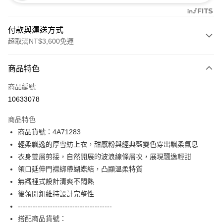
付款與運送方式
超取滿NT$3,600免運
付款方式
商品特色
信用卡一次付款
商品編號
信用卡分期付款
10633078
3 期 0 利率 每期
NT$1,893
21家銀行
商品特色
合作金庫商業銀行
第一商業銀行
超商取貨付款
商品貨號：4A71283
華南商業銀行
彰化商業銀行
輕柔飄逸的厚雪紡上衣，甜感粉與經典藍雙色穿出飄柔氣息
LINE Pay
上海商業儲蓄銀行
台北富邦商業銀行
國泰世華商業銀行
兆豐國際商業銀行
衣身雙層剪接，自然開展的波浪線條層次，展現飄逸輕甜
Apple Pay
臺灣中小企業銀行
台中商業銀行
領口延伸門襟綁帶蝴蝶結，凸顯溫柔特質
匯豐（台灣）商業銀行
華泰商業銀行
無襯裡式設計清爽不悶熱
街口支付
聯邦商業銀行
遠東國際商業銀行
後領開釦維持設計完整性
元大商業銀行
永豐商業銀行
AFTEE先享後付
--------------------------------------
玉山商業銀行
星展（台灣）商業銀行
相關說明
搭配商品貨號：
台新國際商業銀行
中國信託商業銀行