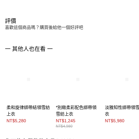
評價
喜歡這個商品嗎？購買後給他一個好評吧
一 其他人也在看 一
柔和旋律綁帶結領雪紡
*別緻柔彩配色綁帶領
淡雅知性綁帶領
上衣
雪紡上衣
衣
NT$5,280
NT$1,245
NT$5,980
NT$4,980