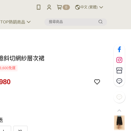
0
中文 (繁體)
TOP熱銷商品
憶斜切網紗層次裙
3,600免運
980
表