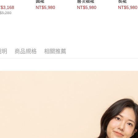
圓裙
層次褶裙
長裙
動。
$3,168
NT$5,980
NT$5,980
NT$5,980
$5,280
說明
商品規格
相關推薦