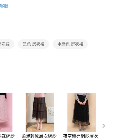
Collection｜4A春夏系列
2025 SS Catalog 春夏型錄商
頁面，進行簡訊認證並確認金額後，即可完成結帳。
客服
amilyMart取貨
成立數日內，您將收到繳費通知簡訊。
費通知簡訊後14天內，點擊此簡訊中的連結，可透過四大超商
0，滿NT$3,600(含以上)免運費
Category 商品分類
♡ 裙/褲｜Skirt / Pants
網路銀行／等多元方式進行付款，方視為交易完成。
：結帳手續完成當下不需立刻繳費，但若您需要取消訂單，請聯
付款
的店家。未經商家同意取消之訂單仍視為有效，需透過AFTEE
繳納相關費用。
0，滿NT$3,600(含以上)免運費
否成功請以「AFTEE先享後付 」之結帳頁面顯示為準，若有關於
層次裙
黑色 層次裙
水綠色 層次裙
功／繳費後需取消欲退款等相關疑問，請聯繫「AFTEE先享後
1取貨
援中心」
https://netprotections.freshdesk.com/support/home
0，滿NT$3,600(含以上)免運費
項】
恩沛科技股份有限公司提供之「AFTEE先享後付」服務完成之
依本服務之必要範圍內提供個人資料，並將交易相關給付款項請
0，滿NT$3,600(含以上)免運費
讓予恩沛科技股份有限公司。
個人資料處理事宜，請瀏覽以下網址：
(蘭嶼恕不配送)
ee.tw/terms/#terms3
00，滿NT$8,000(含以上)免運費
年的使用者請事先徵得法定代理人或監護人之同意方可使用
E先享後付」，若未經同意申辦者引起之損失，本公司不負相關責
市自取
AFTEE先享後付」時，將依據個別帳號之用戶狀況，依本公司
核予不同之上限額度；若仍有額度不足之情形，本公司將視審查
用戶進行身份認證。
一人註冊多個帳號或使用他人資訊註冊。若發現惡意使用之情
科技股份有限公司將有權停止該用戶之使用額度並採取法律行
斜裁網紗
柔迷輕感層次網紗
夜空耀亮網紗層次
浪漫感受網紗中長