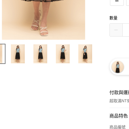
M
數量
付款與運
超取滿NT$
付款方式
商品特色
信用卡一
商品編號