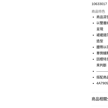
10633017
信用卡分
商品特色
3 期 
商品貨號
合作金
以雙層
超商取貨
華南商
呈現
LINE Pay
上海商
裙襬錯
國泰世
造型
Apple Pay
臺灣中
腰際以
匯豐（
街口支付
聯邦商
單側縫
元大商
AFTEE先
因模特
玉山商
相關說明
來判斷
台新國
【關於「A
---------
台灣樂
ATM付款
AFTEE
搭配商
便利好安
１．簡單
4A790
２．便利
運送方式
３．安心
全家取貨
商品相關分
【「AFT
每筆NT$9
１．於結帳