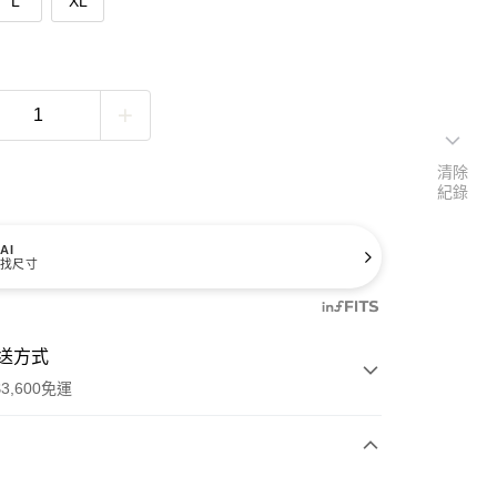
L
XL
清除
紀錄
AI
找尺寸
送方式
3,600免運
次付款