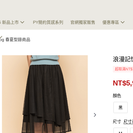
26 新品上市
PY簡約質感系列
官網獨家販售
優惠專區
talog 春夏型錄商品
浪漫記
超取滿NT$
NT$5,
顏色
黑
尺寸
尺寸