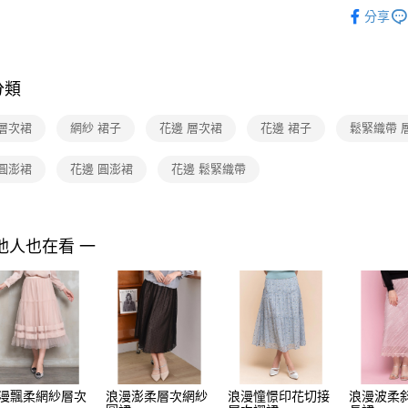
2025 SS 
付」結帳
分享
付款後全家F
２．訂單
品
３．收到繳
每筆NT$9
Shop by 
／ATM／
※ 請注意
7-11取貨
絡購買商品
分類
先享後付
每筆NT$9
※ 交易是
 層次裙
網紗 裙子
花邊 層次裙
花邊 裙子
鬆緊織帶 
是否繳費成
付款後7-1
付客戶支
每筆NT$9
 圓澎裙
花邊 圓澎裙
花邊 鬆緊織帶
【注意事
黑貓宅配
１．透過由
交易，需
每筆NT$9
求債權轉
他人也在看 一
２．關於
離島宅配 
https://aft
每筆NT$2
３．未成
「AFTE
付款後門
任。
４．使用「
免運費
即時審查
結果請求
５．嚴禁
形，恩沛
漫飄柔網紗層次
浪漫澎柔層次網紗
浪漫憧憬印花切接
浪漫波柔