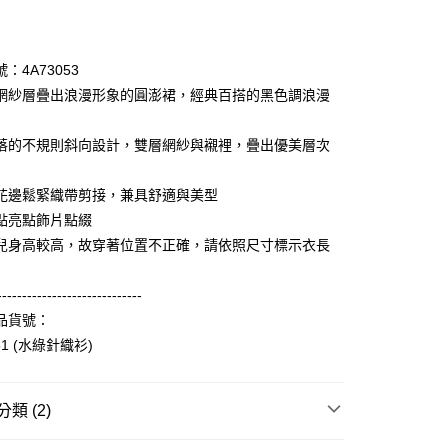
期付款
0 利率 每期
NT$1,993
21家銀行
：4A73053
庫商業銀行
第一商業銀行
網紗層疊出浪漫形象的圓澎裙，經典百搭的黑色調浪漫
付款
業銀行
彰化商業銀行
業儲蓄銀行
台北富邦商業銀行
落的不規則斜向設計，雙層網紗與襯裡，疊出優美層次
華商業銀行
兆豐國際商業銀行
小企業銀行
台中商業銀行
花邊鬆緊織帶剪接，兼具舒適與美型
台灣）商業銀行
華泰商業銀行
業銀行
遠東國際商業銀行
點亮點飾片點綴
業銀行
永豐商業銀行
享後付
兒身高較高，故穿著位置不正確，請依照尺寸標示衣長
業銀行
星展（台灣）商業銀行
際商業銀行
中國信託商業銀行
FTEE先享後付」】
-----------------------------
天信用卡公司
先享後付是「在收到商品之後才付款」的支付方式。 讓您購物簡單
品貨號：
心！
：不需註冊會員、不需綁卡、不需儲值。
51 (水綠針織衫)
：只要手機號碼，簡訊認證，即可結帳。
：先確認商品／服務後，再付款。
付款
類 (2)
EE先享後付」結帳流程】
0，滿NT$3,600(含以上)免運費
方式選擇「AFTEE先享後付」後，將跳轉至「AFTEE先享後