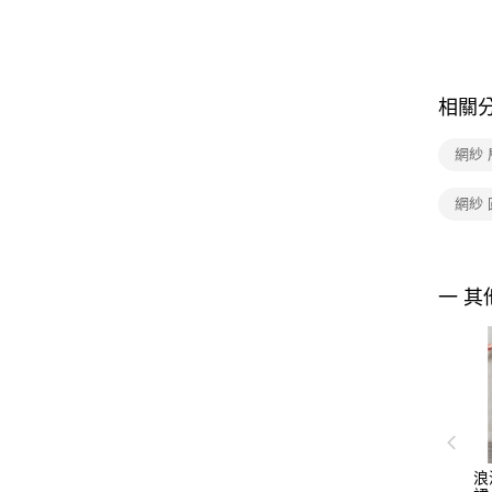
相關
網紗
網紗
一 其
浪